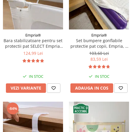
Empria®
Empria®
Bara stabilizatoare pentru set
Set bumpere gonflabile
protectii pat SELECT Empria,
protectie pat copii, Empria, 2
stabilizator metalic, Diverse
bucati, portabile, 120x20x15
124,99 Lei
103,60 Lei
dimensiuni
cm
83,59 Lei
IN STOC
IN STOC
VEZI VARIANTE
ADAUGA IN COS
-84%