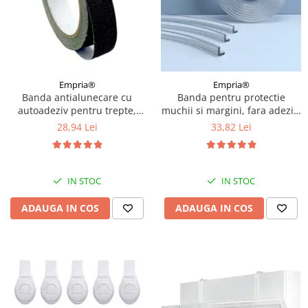
Empria®
Empria®
Banda antialunecare cu
Banda pentru protectie
autoadeziv pentru trepte,
muchii si margini, fara adeziv,
rezistenta la apa, PVC, Diverse
Empria, din silicon
28,94 Lei
33,82 Lei
dimensiuni
transparent, 1.2x0.5x200 cm
IN STOC
IN STOC
ADAUGA IN COS
ADAUGA IN COS