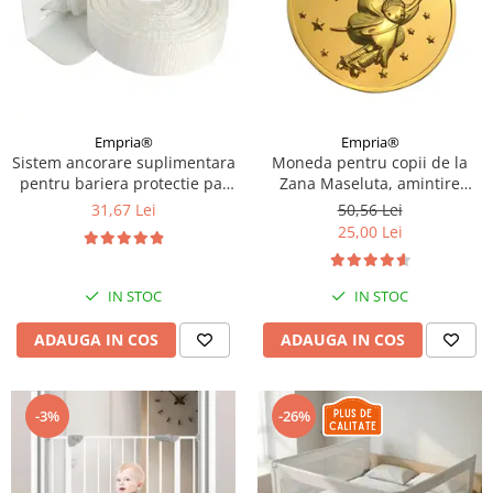
Empria®
Empria®
Sistem ancorare suplimentara
Moneda pentru copii de la
pentru bariera protectie pat
Zana Maseluta, amintire
copii
primul dintisor de lapte
31,67 Lei
50,56 Lei
pierdut, Empria
25,00 Lei
IN STOC
IN STOC
ADAUGA IN COS
ADAUGA IN COS
-3%
-26%