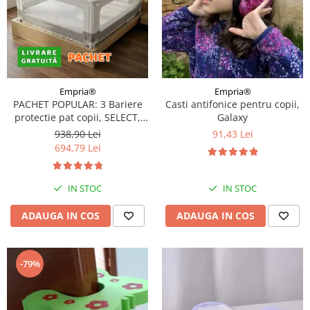
Empria®
Empria®
PACHET POPULAR: 3 Bariere
Casti antifonice pentru copii,
protectie pat copii, SELECT,
Galaxy
200x200 cm
938,90 Lei
91,43 Lei
694,79 Lei
IN STOC
IN STOC
ADAUGA IN COS
ADAUGA IN COS
-79%