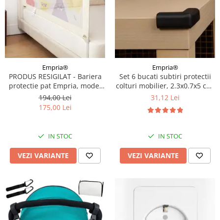
Empria®
Empria®
PRODUS RESIGILAT - Bariera
Set 6 bucati subtiri protectii
protectie pat Empria, model
colturi mobilier, 2.3x0.7x5 cm,
BASIC interconectabil, reglabil
Diverse culori
194,00 Lei
31,12 Lei
si culisant, inaltime ajustabila
175,00 Lei
pana la 94 cm, Diverse
dimensiuni
IN STOC
IN STOC
VEZI VARIANTE
VEZI VARIANTE