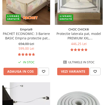
Empria®
CHOC CHICK®
PACHET ECONOMIC: 3 Bariere
Protectie laterala pat, model
BASIC Empria protectie pat
PREMIUM XXL,
140X200 cm + bara
interconectabila, reglabila si
694,00 Lei
446,25 Lei
stabilizatoare
culisanta, inaltime ajustabila
599,00 Lei
pana la 97 cm, Diverse
dimensiuni si culori
IN STOC
ULTIMELE IN STOC
ADAUGA IN COS
VEZI VARIANTE