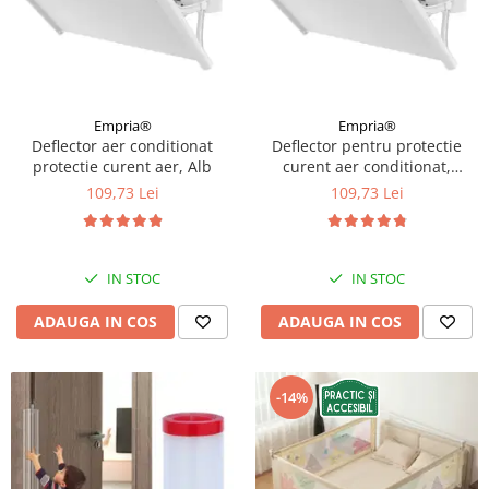
Protectii utile
Poarta siguranta copii
Deflectoare pentru aer conditionat
Protectii exterior
Empria®
Empria®
Deflector aer conditionat
Deflector pentru protectie
Casti antifonice pentru copii si
protectie curent aer, Alb
curent aer conditionat,
bebelusi
Empria, ajustabil pe 4
109,73 Lei
109,73 Lei
Echipament protectie bicicleta si
niveluri, retractabil, Alb
ski
Accesorii auto copii
IN STOC
IN STOC
Haine & accesorii plaja
ADAUGA IN COS
ADAUGA IN COS
Haine plaja / inot
Ochelari de soare
-14%
Palarii protectie UV
Accesorii plaja
Puericultura mare