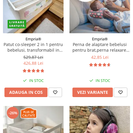
Empria®
Empria®
Patut co-sleeper 2 in 1 pentru
Perna de alaptare bebelusi
bebelusi, transformabil in
pentru brat,perna relaxare,
bariera pat copii, adaptabil si
Empria, 24x20x10 cm, Diverse
529,87 Lei
42,85 Lei
portabil, 97 × 44 × 40 cm / 185
modele
426,88 Lei
× 40 cm
IN STOC
IN STOC
ADAUGA IN COS
VEZI VARIANTE
-26%