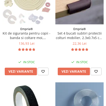
Empria®
Empria®
Kit de siguranta pentru copii -
Set 4 bucati subtiri protectii
banda si coltare moi,
colturi mobilier, 2.3x0.7x5 cm,
opritoare usa, sigurante
Diverse culori
136,93 Lei
22,36 Lei
sertar si priza, Diverse culori
IN STOC
IN STOC
VEZI VARIANTE
VEZI VARIANTE