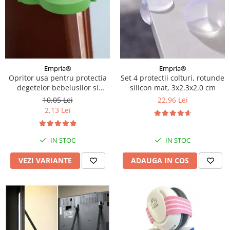
Empria®
Empria®
Opritor usa pentru protectia
Set 4 protectii colturi, rotunde
degetelor bebelusilor si
silicon mat, 3x2.3x2.0 cm
copiilor, previne inchiderea
10,05 Lei
22,96 Lei
usilor, Empria, Diverse
2,13 Lei
modele
IN STOC
IN STOC
VEZI VARIANTE
ADAUGA IN COS