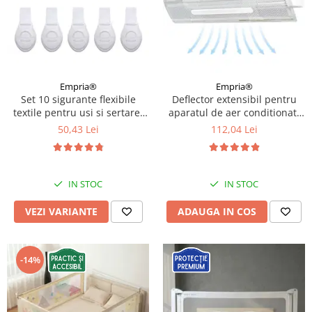
Empria®
Empria®
Set 10 sigurante flexibile
Deflector extensibil pentru
textile pentru usi si sertare,
aparatul de aer conditionat,
Empria, 20 cm, Diverse culori
Empria, Transparent
50,43 Lei
112,04 Lei
IN STOC
IN STOC
VEZI VARIANTE
ADAUGA IN COS
-14%