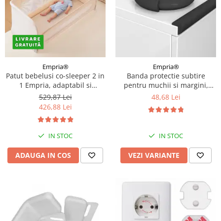
Empria®
Empria®
Patut bebelusi co-sleeper 2 in
Banda protectie subtire
1 Empria, adaptabil si
pentru muchii si margini,
portabil, transformabil in
2.3x0.9x200 cm, Diverse culori
529,87 Lei
48,68 Lei
bariera pat copii, dimensiune
426,88 Lei
patut 97 × 44 × 40 cm,
dimensiune bariera 185 × 40
cm, reglabil pe inaltime,
IN STOC
IN STOC
pliabil
ADAUGA IN COS
VEZI VARIANTE