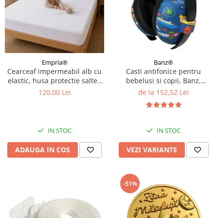
Empria®
Banz®
Cearceaf impermeabil alb cu
Casti antifonice pentru
elastic, husa protectie saltea
bebelusi si copii, Banz,
tip prosop, 160x200x40 cm
Bubzee, 3-36 luni, Diverse
120,00 Lei
de la 152,52 Lei
modele
IN STOC
IN STOC
ADAUGA IN COS
VEZI VARIANTE
-51%