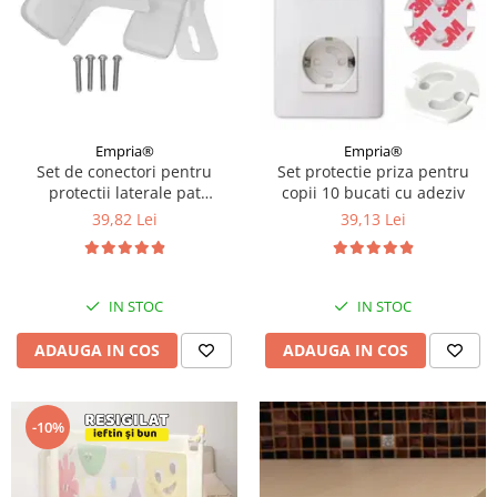
Empria®
Empria®
Set de conectori pentru
Set protectie priza pentru
protectii laterale pat
copii 10 bucati cu adeziv
PREMIUM XXL, 81-96 cm
39,82 Lei
39,13 Lei
IN STOC
IN STOC
ADAUGA IN COS
ADAUGA IN COS
-10%