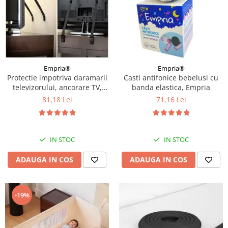
Empria®
Empria®
Protectie impotriva daramarii
Casti antifonice bebelusi cu
televizorului, ancorare TV,
banda elastica, Empria
protectie cutremur, chingi din
81,18 Lei
71,16 Lei
nailon si metal, Empria
IN STOC
IN STOC
ADAUGA IN COS
ADAUGA IN COS
-19%