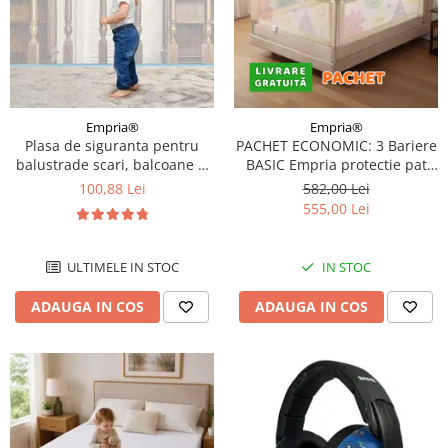
Empria®
Empria®
Plasa de siguranta pentru
PACHET ECONOMIC: 3 Bariere
balustrade scari, balcoane si
BASIC Empria protectie pat
terase, 300 x 78 cm, alb
160X200 cm
100,88 Lei
582,00 Lei
555,00 Lei
ULTIMELE IN STOC
IN STOC
ADAUGA IN COS
ADAUGA IN COS