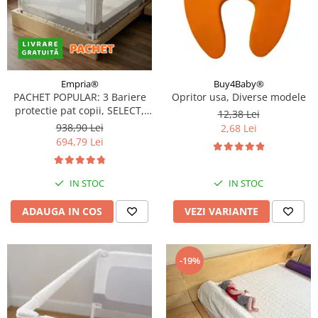
Empria®
Buy4Baby®
PACHET POPULAR: 3 Bariere
Opritor usa, Diverse modele
protectie pat copii, SELECT,
12,38 Lei
160x200 cm
938,90 Lei
2,68 Lei
694,79 Lei
IN STOC
IN STOC
ADAUGA IN COS
VEZI VARIANTE
-19%