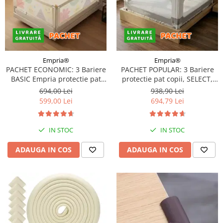
Empria®
Empria®
PACHET ECONOMIC: 3 Bariere
PACHET POPULAR: 3 Bariere
BASIC Empria protectie pat
protectie pat copii, SELECT,
180X200 cm + bara
180x200 cm
694,00 Lei
938,90 Lei
stabilizatoare
599,00 Lei
694,79 Lei
IN STOC
IN STOC
ADAUGA IN COS
ADAUGA IN COS