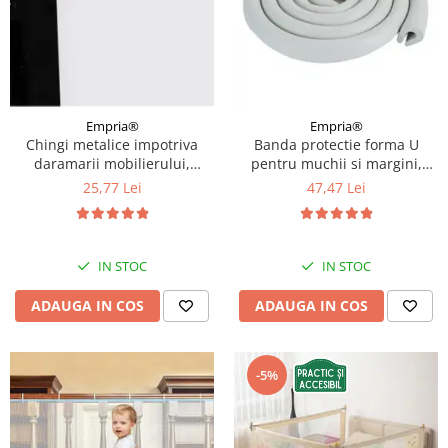
Empria®
Empria®
Chingi metalice impotriva
Banda protectie forma U
daramarii mobilierului,
pentru muchii si margini,
sisteme de prindere in
3.5x0.7x200 cm, Gri
25,77 Lei
47,47 Lei
perete, protectie cutremur,
Empria
IN STOC
IN STOC
ADAUGA IN COS
ADAUGA IN COS
-5%