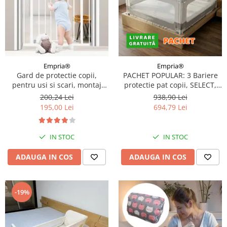
Empria®
Empria®
Gard de protectie copii,
PACHET POPULAR: 3 Bariere
pentru usi si scari, montaj
protectie pat copii, SELECT,
prin presiune, dimensiune
140x200 cm
200,24 Lei
938,90 Lei
reglabila 71-77 cm, Empria,
195,00 Lei
694,79 Lei
Alb
IN STOC
IN STOC
ADAUGA IN COS
ADAUGA IN COS
-19%