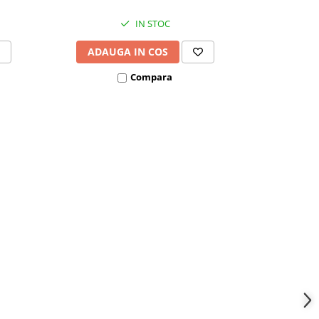
IN STOC
ADAUGA IN COS
ADAU
Compara