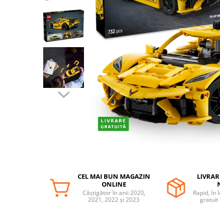
Protectii utile
Poarta siguranta copii
Deflectoare pentru aer conditionat
Protectii exterior
Casti antifonice pentru copii si
bebelusi
Echipament protectie bicicleta si
ski
Accesorii auto copii
Haine & accesorii plaja
Haine plaja / inot
Ochelari de soare
CEL MAI BUN MAGAZIN
LIVRAR
Palarii protectie UV
ONLINE
Accesorii plaja
Câștigător în anii 2020,
Rapid, în 
2021, 2022 și 2023
gratuit
Puericultura mare