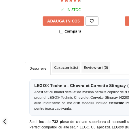
Covorase ortopedice senzoriale
IN STOC
Cuburi magnetice JollyHeap®
Rechizite scolare
ADAUGA IN COS
LEGO
Compara
Stikere decorative si covoare
Stickere decorative
Covorase de joaca
Caracteristici
Review-uri
(0)
Descriere
Ingrijire adulti
Siguranta animale companie
LEGO® Technic - Chevrolet Corvette Stingray (
Acest set cu model detaliat de masina permite copiilor de 9 a
Carduri Cadou
propriul LEGO® Technic Chevrolet Corvette Stingray (42205). B
Propuneri Cadou
auto interesante se vor distr Modelul include
elemente in
pentru joaca captivanta.
Produse Sub 50 Lei
Setul include
732 piese
de calitate superioara si accesorii s
Resigilate
Perfect compatibil cu alte seturi LEGO. Cu
aplicatia LEGO® Bu