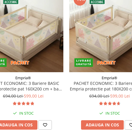
Empria®
Empria®
T ECONOMIC: 3 Bariere BASIC
PACHET ECONOMIC: 3 Bariere
protectie pat 160X200 cm + bara
Empria protectie pat 180X200 
stabilizatoare
stabilizatoare
694,00 Lei
599,00 Lei
694,00 Lei
599,00 Lei
IN STOC
IN STOC
ADAUGA IN COS
ADAUGA IN COS