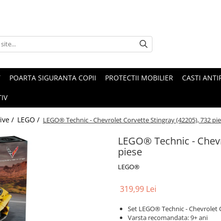
T
POARTA SIGURANTA COPII
PROTECTII MOBILIER
CASTI ANTI
IV
tive /
LEGO /
LEGO® Technic - Chevrolet Corvette Stingray (42205), 732 pi
LEGO® Technic - Chevro
piese
LEGO®
319,99 Lei
Set LEGO® Technic - Chevrolet C
Varsta recomandata: 9+ ani