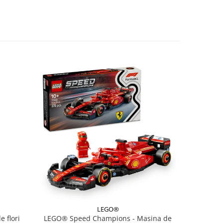
LEGO®
 flori
LEGO® Speed Champions - Masina de
LEGO® Crea