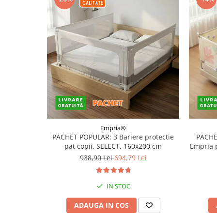
Empria®
PACHET POPULAR: 3 Bariere protectie
PACHE
pat copii, SELECT, 160x200 cm
Empria 
938,90 Lei
694,79 Lei
IN STOC
ADAUGA IN COS