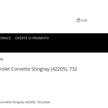
0,00
FONICE
OFERTE SI PROMOTII
ese
let Corvette Stingray (42205), 732
orvette Stingray (42205), 732 piese