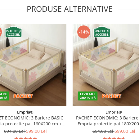
PRODUSE ALTERNATIVE
%
-14%
Empria®
Empria®
T ECONOMIC: 3 Bariere BASIC
PACHET ECONOMIC: 3 Bariere
a protectie pat 160X200 cm +
Empria protectie pat 180X20
bara stabilizatoare
bara stabilizatoare
694,00 Lei
599,00 Lei
694,00 Lei
599,00 Lei