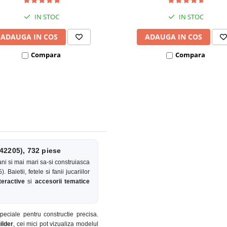
IN STOC
IN STOC
ADAUGA IN COS
ADAUGA IN COS
Compara
Compara
42205), 732 piese
ni si mai mari sa-si construiasca
aietii, fetele si fanii jucariilor
teractive
si
accesorii tematice
peciale pentru constructie precisa.
ilder
, cei mici pot vizualiza modelul