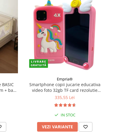
Empria®
 BASIC
Smartphone copii jucarie educativa
Ceas sma
cm + bara
video foto 32gb TF card rezolutie
Androi
480*800 display 10cm, Diverse culori
335,55 Lei
IN STOC
VEZI VARIANTE
V