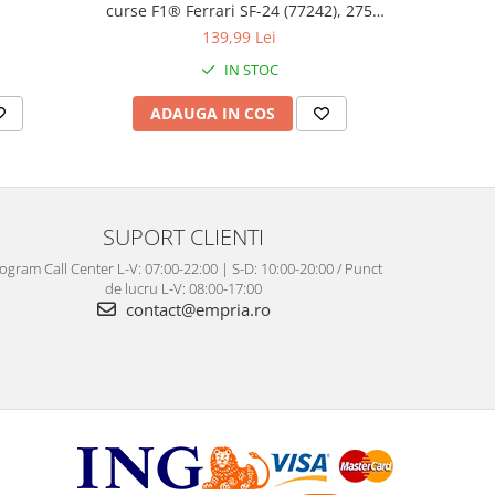
curse F1® Ferrari SF-24 (77242), 275
si ca
piese
139,99 Lei
IN STOC
ADAUGA IN COS
AD
SUPORT CLIENTI
ogram Call Center L-V: 07:00-22:00 | S-D: 10:00-20:00 / Punct
de lucru L-V: 08:00-17:00
contact@empria.ro