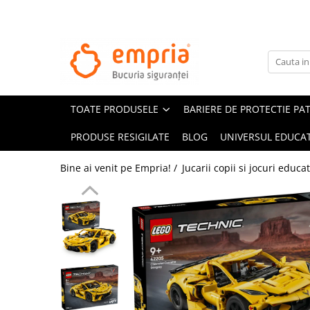
TOATE PRODUSELE
Protectii pat
Oferte Protectii Laterale Pat
TOATE PRODUSELE
BARIERE DE PROTECTIE PA
Bariere protectie pentru pat
Aparatori laterale patut bebe
PRODUSE RESIGILATE
BLOG
UNIVERSUL EDUCAT
Protectii mobilier
Bine ai venit pe Empria! /
Jucarii copii si jocuri educa
Banda protectie mobila copii
Protectie colturi mobila copii
Sigurante pentru sertare si usi
Sigurante geamuri si usi glisante
Kituri de siguranta pentru copii si
bebelusi
Protectii casa