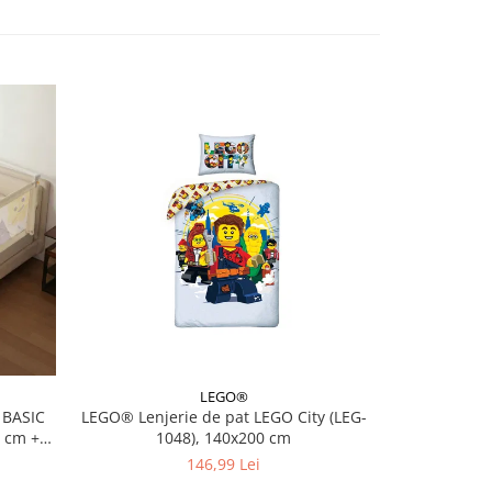
LEGO®
 BASIC
LEGO® Lenjerie de pat LEGO City (LEG-
LEGO® Botan
0 cm +
1048), 140x200 cm
(1
146,99 Lei