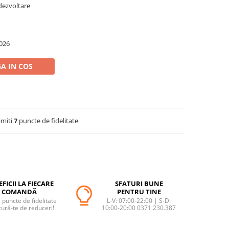
 dezvoltare
026
A IN COS
imiti
7
puncte de fidelitate
FICII LA FIECARE
SFATURI BUNE
COMANDĂ
PENTRU TINE
puncte de fidelitate
L-V: 07:00-22:00 | S-D:
cură-te de reduceri!
10:00-20:00 0371.230.387