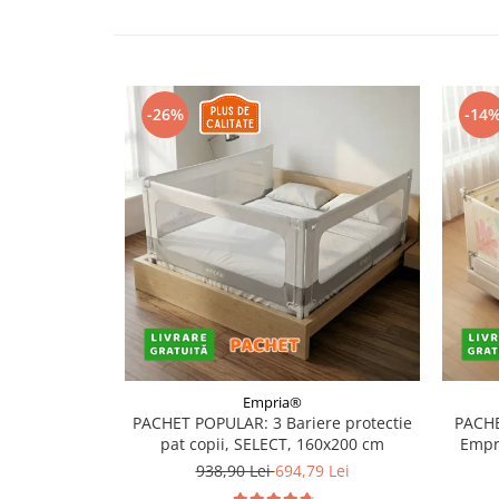
Somnul bebelusului
Carucioare si scaune auto
Tarcuri copii / bebelusi
Scaune masa
-26%
-14
Ingrijire bebe si mama
Igiena si ingrijire bebelusi
Accesorii bebelusi / nou-nascuti
Perne si saltele bebelusi
Diversificare bebelusi
Baia bebelusului
Maternitate
Jucarii copii si jocuri educative
Empria®
PACHET POPULAR: 3 Bariere protectie
PACHE
Jucarii dentitie
pat copii, SELECT, 160x200 cm
Empri
Jocuri educative
938,90 Lei
694,79 Lei
Jucarii bebelusi