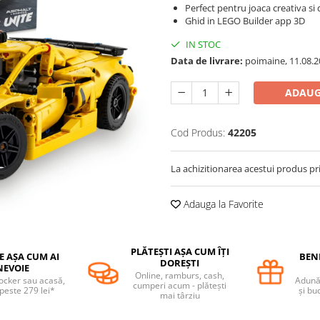
Perfect pentru joaca creativa si
Ghid in LEGO Builder app 3D
IN STOC
Data de livrare:
poimaine, 11.08.2
ADAUG
Cod Produs:
42205
La achizitionarea acestui produs pr
Adauga la Favorite
PLĂTEȘTI AȘA CUM ÎȚI
E AȘA CUM AI
BENE
DOREȘTI
NEVOIE
Online, ramburs, cash,
locker sau acasă,
Adună 
cumperi acum - plătești
 peste 279 lei*
și bu
mai târziu