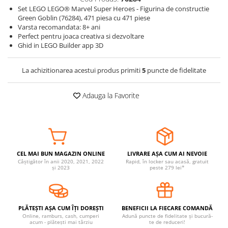
Set LEGO LEGO® Marvel Super Heroes - Figurina de constructie
Somnul bebelusului
Green Goblin (76284), 471 piesa cu 471 piese
Carucioare si scaune auto
Varsta recomandata: 8+ ani
Perfect pentru joaca creativa si dezvoltare
Tarcuri copii / bebelusi
Ghid in LEGO Builder app 3D
Scaune masa
La achizitionarea acestui produs primiti
5
puncte de fidelitate
Ingrijire bebe si mama
Igiena si ingrijire bebelusi
Adauga la Favorite
Accesorii bebelusi / nou-nascuti
Perne si saltele bebelusi
Diversificare bebelusi
Baia bebelusului
CEL MAI BUN MAGAZIN ONLINE
LIVRARE AȘA CUM AI NEVOIE
Maternitate
Câștigător în anii 2020, 2021, 2022
Rapid, în locker sau acasă, gratuit
și 2023
peste 279 lei*
Jucarii copii si jocuri educative
Jucarii dentitie
PLĂTEȘTI AȘA CUM ÎȚI DOREȘTI
BENEFICII LA FIECARE COMANDĂ
Jocuri educative
Online, ramburs, cash, cumperi
Adună puncte de fidelitate și bucură-
acum - plătești mai târziu
te de reduceri!
Jucarii bebelusi