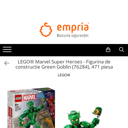
TOATE PRODUSELE
Protectii pat
Oferte Protectii Laterale Pat
Bariere protectie pentru pat
Aparatori laterale patut bebe
LEGO® Marvel Super Heroes - Figurina de
Protectii mobilier
constructie Green Goblin (76284), 471 piesa
Banda protectie mobila copii
LEGO®
Protectie colturi mobila copii
Sigurante pentru sertare si usi
Sigurante geamuri si usi glisante
Kituri de siguranta pentru copii si
bebelusi
Protectii casa