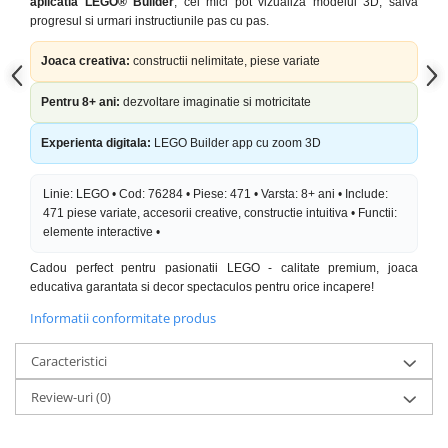
aplicatia LEGO® Builder
, cei mici pot vizualiza modelul 3D, salva
progresul si urmari instructiunile pas cu pas.
Joaca creativa:
constructii nelimitate, piese variate
Pentru 8+ ani:
dezvoltare imaginatie si motricitate
Experienta digitala:
LEGO Builder app cu zoom 3D
Linie: LEGO • Cod: 76284 • Piese: 471 • Varsta: 8+ ani • Include:
471 piese variate, accesorii creative, constructie intuitiva • Functii:
elemente interactive •
Cadou perfect pentru pasionatii LEGO - calitate premium, joaca
educativa garantata si decor spectaculos pentru orice incapere!
Informatii conformitate produs
Caracteristici
Review-uri
(0)