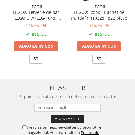
LEGO®
LEGO®
LEGO® Lenjerie de pat
LEGO® Icons - Buchet de
LEGO City (LEG-1048),
trandafiri (10328), 822 piese
140x200 cm
146,99 Lei
319,99 Lei
IN STOC
IN STOC
ADAUGA IN COS
ADAUGA IN COS
NEWSLETTER
Fii primul care afla despre ofertele si promotiile noastre
Vreau sa primesc newsletter cu promotiile
magazinului. Afla mai multe in
Politica de