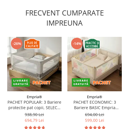
FRECVENT CUMPARATE
IMPREUNA
-26%
-14%
Empria®
Empria®
PACHET POPULAR: 3 Bariere
PACHET ECONOMIC: 3
protectie pat copii, SELECT,
Bariere BASIC Empria
160x200 cm
protectie pat 160X200 cm +
938,90 Lei
694,00 Lei
bara stabilizatoare
694,79 Lei
599,00 Lei