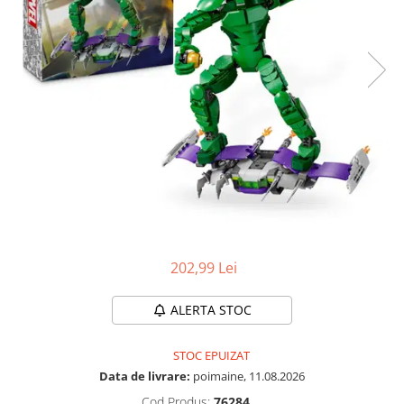
Protectii utile
Poarta siguranta copii
Deflectoare pentru aer conditionat
Protectii exterior
Casti antifonice pentru copii si
bebelusi
Echipament protectie bicicleta si
ski
Accesorii auto copii
Haine & accesorii plaja
202,99 Lei
Haine plaja / inot
Ochelari de soare
ALERTA STOC
Palarii protectie UV
Accesorii plaja
STOC EPUIZAT
Data de livrare:
poimaine, 11.08.2026
Puericultura mare
Cod Produs:
76284