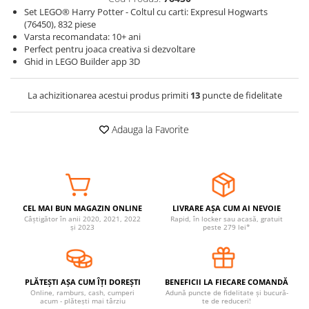
Set LEGO® Harry Potter - Coltul cu carti: Expresul Hogwarts
Somnul bebelusului
(76450), 832 piese
Carucioare si scaune auto
Varsta recomandata: 10+ ani
Perfect pentru joaca creativa si dezvoltare
Tarcuri copii / bebelusi
Ghid in LEGO Builder app 3D
Scaune masa
La achizitionarea acestui produs primiti
13
puncte de fidelitate
Ingrijire bebe si mama
Igiena si ingrijire bebelusi
Adauga la Favorite
Accesorii bebelusi / nou-nascuti
Perne si saltele bebelusi
Diversificare bebelusi
Baia bebelusului
CEL MAI BUN MAGAZIN ONLINE
LIVRARE AȘA CUM AI NEVOIE
Maternitate
Câștigător în anii 2020, 2021, 2022
Rapid, în locker sau acasă, gratuit
și 2023
peste 279 lei*
Jucarii copii si jocuri educative
Jucarii dentitie
PLĂTEȘTI AȘA CUM ÎȚI DOREȘTI
BENEFICII LA FIECARE COMANDĂ
Jocuri educative
Online, ramburs, cash, cumperi
Adună puncte de fidelitate și bucură-
acum - plătești mai târziu
te de reduceri!
Jucarii bebelusi