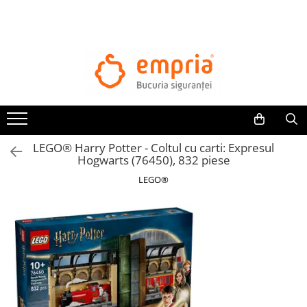
TOATE PRODUSELE
Protectii pat
Oferte Protectii Laterale Pat
Bariere protectie pentru pat
Aparatori laterale patut bebe
LEGO® Harry Potter - Coltul cu carti: Expresul
Protectii mobilier
Hogwarts (76450), 832 piese
Banda protectie mobila copii
LEGO®
Protectie colturi mobila copii
Sigurante pentru sertare si usi
Sigurante geamuri si usi glisante
Kituri de siguranta pentru copii si
bebelusi
Protectii casa