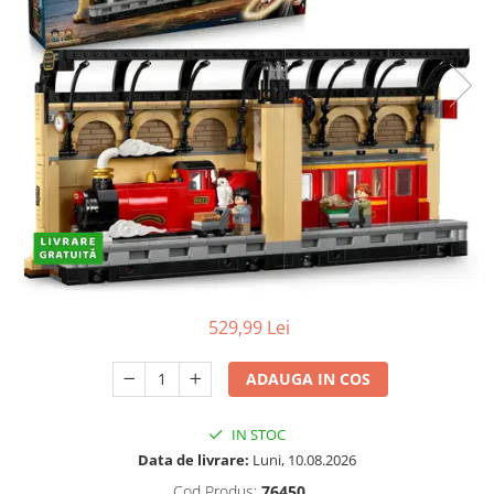
Protectii utile
Poarta siguranta copii
Deflectoare pentru aer conditionat
Protectii exterior
Casti antifonice pentru copii si
bebelusi
Echipament protectie bicicleta si
ski
Accesorii auto copii
Haine & accesorii plaja
529,99 Lei
Haine plaja / inot
Ochelari de soare
ADAUGA IN COS
Palarii protectie UV
Accesorii plaja
IN STOC
Data de livrare:
Luni, 10.08.2026
Puericultura mare
Cod Produs:
76450