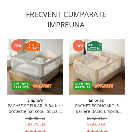
FRECVENT CUMPARATE
IMPREUNA
-26%
-14%
Empria®
Empria®
PACHET POPULAR: 3 Bariere
PACHET ECONOMIC: 3
protectie pat copii, SELECT,
Bariere BASIC Empria
160x200 cm
protectie pat 160X200 cm +
938,90 Lei
694,00 Lei
bara stabilizatoare
694,79 Lei
599,00 Lei