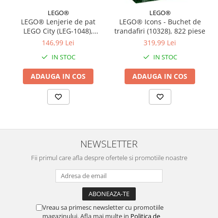
LEGO®
LEGO®
LEGO® Lenjerie de pat
LEGO® Icons - Buchet de
LEGO City (LEG-1048),
trandafiri (10328), 822 piese
140x200 cm
146,99 Lei
319,99 Lei
IN STOC
IN STOC
ADAUGA IN COS
ADAUGA IN COS
NEWSLETTER
Fii primul care afla despre ofertele si promotiile noastre
Vreau sa primesc newsletter cu promotiile
magazinului. Afla mai multe in
Politica de