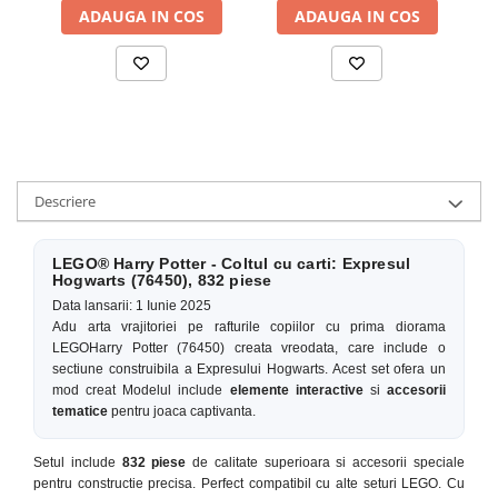
ADAUGA IN COS
ADAUGA IN COS
Descriere
LEGO® Harry Potter - Coltul cu carti: Expresul
Hogwarts (76450), 832 piese
Data lansarii: 1 Iunie 2025
Adu arta vrajitoriei pe rafturile copiilor cu prima diorama
LEGOHarry Potter (76450) creata vreodata, care include o
sectiune construibila a Expresului Hogwarts. Acest set ofera un
mod creat Modelul include
elemente interactive
si
accesorii
tematice
pentru joaca captivanta.
Setul include
832 piese
de calitate superioara si accesorii speciale
pentru constructie precisa. Perfect compatibil cu alte seturi LEGO. Cu