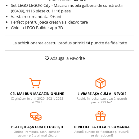
Set LEGO LEGO® City - Macara mobila galbena de constructii
Somnul bebelusului
(60409), 1116 piese cu 1116 piese
Carucioare si scaune auto
Varsta recomandata: 9+ ani
Perfect pentru joaca creativa si dezvoltare
Tarcuri copii / bebelusi
Ghid in LEGO Builder app 3D
Scaune masa
La achizitionarea acestui produs primiti
14
puncte de fidelitate
Ingrijire bebe si mama
Igiena si ingrijire bebelusi
Adauga la Favorite
Accesorii bebelusi / nou-nascuti
Perne si saltele bebelusi
Diversificare bebelusi
Baia bebelusului
CEL MAI BUN MAGAZIN ONLINE
LIVRARE AȘA CUM AI NEVOIE
Maternitate
Câștigător în anii 2020, 2021, 2022
Rapid, în locker sau acasă, gratuit
și 2023
peste 279 lei*
Jucarii copii si jocuri educative
Jucarii dentitie
PLĂTEȘTI AȘA CUM ÎȚI DOREȘTI
BENEFICII LA FIECARE COMANDĂ
Jocuri educative
Online, ramburs, cash, cumperi
Adună puncte de fidelitate și bucură-
acum - plătești mai târziu
te de reduceri!
Jucarii bebelusi