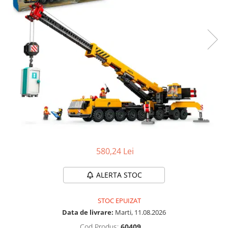
Protectii utile
Poarta siguranta copii
Deflectoare pentru aer conditionat
Protectii exterior
Casti antifonice pentru copii si
bebelusi
Echipament protectie bicicleta si
ski
Accesorii auto copii
Haine & accesorii plaja
580,24 Lei
Haine plaja / inot
Ochelari de soare
ALERTA STOC
Palarii protectie UV
Accesorii plaja
STOC EPUIZAT
Data de livrare:
Marti, 11.08.2026
Puericultura mare
Cod Produs:
60409