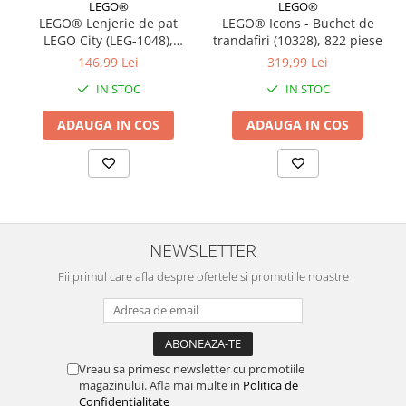
LEGO®
LEGO®
LEGO® Lenjerie de pat
LEGO® Icons - Buchet de
LEGO City (LEG-1048),
trandafiri (10328), 822 piese
140x200 cm
146,99 Lei
319,99 Lei
IN STOC
IN STOC
ADAUGA IN COS
ADAUGA IN COS
NEWSLETTER
Fii primul care afla despre ofertele si promotiile noastre
Vreau sa primesc newsletter cu promotiile
magazinului. Afla mai multe in
Politica de
Confidentialitate