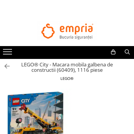
TOATE PRODUSELE
Protectii pat
Oferte Protectii Laterale Pat
Bariere protectie pentru pat
Aparatori laterale patut bebe
LEGO® City - Macara mobila galbena de
Protectii mobilier
constructii (60409), 1116 piese
Banda protectie mobila copii
LEGO®
Protectie colturi mobila copii
Sigurante pentru sertare si usi
Sigurante geamuri si usi glisante
Kituri de siguranta pentru copii si
bebelusi
Protectii casa