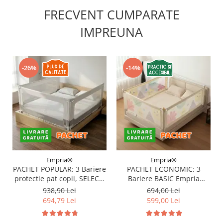
FRECVENT CUMPARATE
IMPREUNA
-26%
-14%
Empria®
Empria®
PACHET POPULAR: 3 Bariere
PACHET ECONOMIC: 3
protectie pat copii, SELECT,
Bariere BASIC Empria
160x200 cm
protectie pat 160X200 cm +
938,90 Lei
694,00 Lei
bara stabilizatoare
694,79 Lei
599,00 Lei