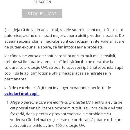
Covorase ortopedice senzoriale
81.34 RON
Cuburi magnetice JollyHeap®
STOC EPUIZAT
Rechizite scolare
LEGO
Știm deja că de la un an la altul, razele soarelui sunt din ce în ce mai
Stikere decorative si covoare
puternice, având un impact major asupra pielii și vederii noastre. De
aceea, recomandările medicilor sunt ca, inclusiv în intervalele în care
Stickere decorative
ne putem expune la soare, să fim întotdeauna protejați.
Covorase de joaca
Iar când vine vorba de copii, care sunt oricum mult mai sensibili,
trebuie să fim foarte atenți cum îi îmbrăcăm (haine deschise la
Ingrijire adulti
culoare, cu protecție UV), să poarte accesorii (pălăriuțe, ochelari apă
Siguranta animale companie
copii), să le aplicăm loțiune SPF și neapărat să se hidrateze în
permanență.
Iată de ce trebuie să ții cont în alegerea variantei perfecte de
Carduri Cadou
ochelari înot copii
:
Propuneri Cadou
Alege o pereche care are lentile cu protecție UV.
Pentru a evita pe
cât posibil sensibilizarea ochilor micuțului tău încă de la o vârstă
Produse Sub 50 Lei
fragedă, dar și pentru a preveni eventualele probleme cu
vederea când el mai crește, este de preferat să poarte ochelari
Resigilate
apă copii cu lentile având 100 protecție UV.