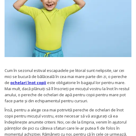
Protectii utile
Poarta siguranta copii
Deflectoare pentru aer conditionat
Protectii exterior
Casti antifonice pentru copii si
bebelusi
Echipament protectie bicicleta si ski
Accesorii auto copii
Cum în sezonul estival escapadele pe litoral sunt nelipsite, iar cei
mici se bucură de bălăceală în cea mai mare parte din zi, o pereche
Haine & accesorii plaja
de
ochelari înot copii
este obligatorie în bagajul lor pentru mare.
Mai mult, dacă plănuiți să îl înscrieți pe micuțul vostru la înot în restul
Haine plaja / inot
anului, o pereche de ochelari de apă pentru copii pentru mare pot
Ochelari de soare
face parte și din echipamentul pentru cursuri.
Palarii protectie UV
Însă, pentru a alege cea mai potrivită pereche de ochelari de înot
Accesorii plaja
copii pentru micuțul vostru, este necesar să vă asigurați că ea
îndeplinește anumite criterii. Noi, cei de la Empria, venim în ajutorul
Puericultura mare
părinților de pici cu câteva sfaturi care le-ar putea fi de folos în
momentul achiziției. Rămâneți cu noi, pentru că în cele ce urmează,