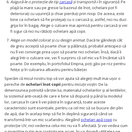
Asigură-le o protecție de tip
carcasă
și transportă-i în siguranță.
Pe
plajă la mare sau pe gresie la bazinul de înot, ochelarii pot fi
deteriorați cu ușurință și chiar pierduți prin nisip. De aceea, este
bine ca ochelarii să fie protejați cu o carcasă și, astfel, nici nu duci
grija lor în bagaj. Alege o culoare mai aprinsă pentru carcasă și vei
fi sigur că nici nu rătăciți ochelarii apă copii.
Alege un model colorat și cu design animat.
Dacă te gândești cât
de greu acceptă să poarte chiar și pălăriuță, probabil anticipezi că
nu îl vei convinge prea ușor să poarte nici ochelari. Însă, dacă îi
alegi într-o culoare vie, vei fi surprins că cel mic va fi încântat să îi
poarte. De exemplu, în portofoliul Empria, poți găsi pe roz pentru
fetițe și în culoarea albastru pentru băieței.
Sperăm că micul nostru top vă vor ajuta să alegeți mult mai ușor o
pereche de
ochelari înot copii
pentru micuții voștri. De la
dimensiunea potrivită vârstei lui, materialul ochelarilor și al lentilelor,
la sistemul anti-ceață de care e bine să dispună și până la modelul
lor, carcasa în care îi vei păstra în siguranță, toate aceste
caracteristici sunt esențiale, pentru ca cel mic să se bucure din plin
de apă, dar în același timp să fie în deplină siguranță când se
transformă într-un mic scafandru. Alegând
ochelari apă copii
cu
protecție UV, nici vederea celui mic nu va fi afectată. Și vei vedea cum
o investiție puțin mai costisitoare acum, își va dovedi utilitatea pe