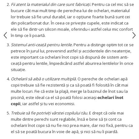
Fii atent la materialul din care sunt fabricați.
Pentru ca cel mic să se
bucure cât mai mult timp de perechea lui de ochelari, materialul
lor trebuie să fie unul durabil, iar o opțiune foarte bună sunt cei
din policarbonat dur. În ceea ce privește cupele, este indicat ca
ele să fie dintr-un silicon moale, oferindu-i astfel celui mic confort
în timp ce îi poartă.
Sistemul anti-ceață pentru lentile.
Pentru a distinge optim tot ce se
petrece în jurul lui, prevenind astfel și accidentele din neatenție,
este important ca ochelarii înot copii să dispună de sistem anti-
ceață pentru lentile, împiedicând astfel aburirea lentilelor în orice
situație.
Ochelarii să aibă o utilizare multiplă.
O pereche de ochelari apă
copii trebuie să fie rezistentă și ca să poată fi folosită în cât mai
multe locuri. Fie că este la plajă, merge la bazinul de înot sau la
piscină, este ideal ca el să poată folosi aceiași
ochelari înot
copii
, iar astfel și tu vei economisi.
Trebuie să fie potriviți vârstei copilului tău.
E drept că cele mai
multe dintre perechi sunt reglabile, însă e bine să ții cont ca
ochelarii înot copii să nu fie nici prea mare, dar nici fixă, pentru ca
el să se poată bucura în voie de apă, și nici să nu îi piardă.