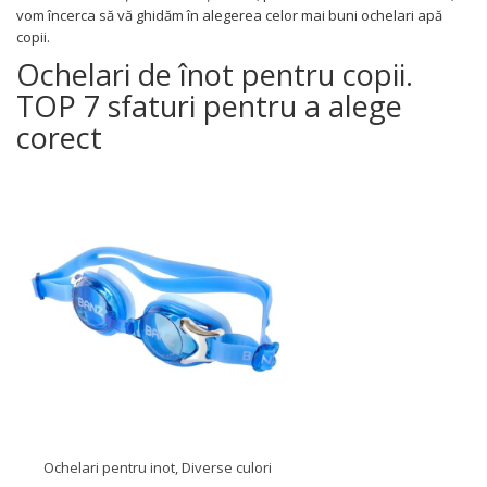
Somnul bebelusului
vom încerca să vă ghidăm în alegerea celor mai buni ochelari apă
Carucioare si scaune auto
copii.
Tarcuri copii / bebelusi
Ochelari de înot pentru copii.
Scaune masa
TOP 7 sfaturi pentru a alege
corect
Ingrijire bebe si mama
Igiena si ingrijire bebelusi
Accesorii bebelusi / nou-nascuti
Perne si saltele bebelusi
Diversificare bebelusi
Baia bebelusului
Maternitate
Jucarii copii si jocuri educative
Jucarii dentitie
Jocuri educative
Jucarii bebelusi
Ochelari pentru inot, Diverse culori