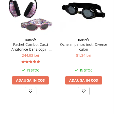
Banz®
Banz®
Pachet Combo, Casti
Ochelari pentru inot, Diverse
Antifonice Banz copii +
culori
Ochelari de Soare Protectie
244,03 Lei
81,34 Lei
UV, 3 - 36 luni, Diverse
modele
IN STOC
IN STOC
ADAUGA IN COS
ADAUGA IN COS