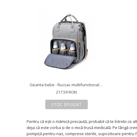
Geanta bebe - Rucsac multifunctional mamici, transformabil in patut bebe, pliabil, Gri
217.59 RON
STOC EPUIZAT
Pentru că ești o mămică precaută, probabil că te întrebi ce al
deja că este vorba și de o mică trusă medicală. Pe lângă creme
pompiță pentru nas, comprese sterile, supozitoare pentru feb