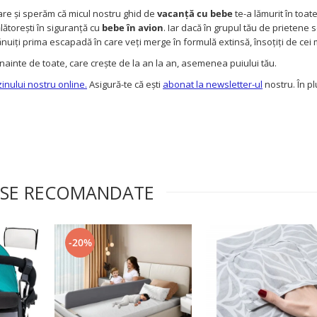
are și sperăm că micul nostru ghid de
vacanță cu bebe
te-a lămurit în toat
lătorești în siguranță cu
bebe în avion
. Iar dacă în grupul tău de prietene
lănuiți prima escapadă în care veți merge în formulă extinsă, însoțiți de cei 
înainte de toate, care crește de la an la an, asemenea puiului tău.
nului nostru online.
Asigură-te că ești
abonat la newsletter-ul
nostru. În pl
SE RECOMANDATE
-20%