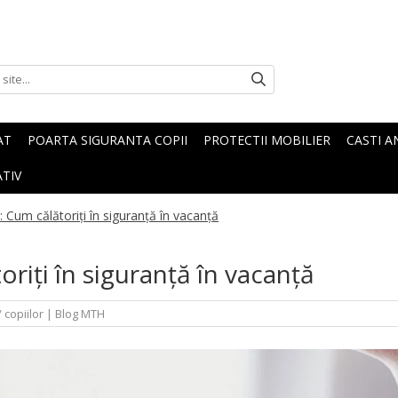
AT
POARTA SIGURANTA COPII
PROTECTII MOBILIER
CASTI A
TIV
: Cum călătoriți în siguranță în vacanță
riți în siguranță în vacanță
 copiilor
|
Blog MTH