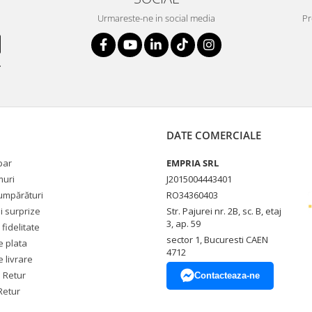
Urmareste-ne in social media
Pr
.
DATE COMERCIALE
par
EMPRIA SRL
uri
J2015004443401
umpărături
RO34360403
si surprize
Str. Pajurei nr. 2B, sc. B, etaj
3, ap. 59
fidelitate
sector 1, Bucuresti CAEN
 plata
4712
 livrare
e Retur
Contacteaza-ne
Retur