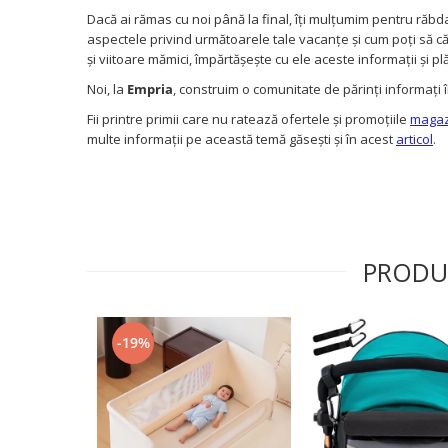
Dacă ai rămas cu noi până la final, îți mulțumim pentru răbd
aspectele privind următoarele tale vacanțe și cum poți să că
și viitoare mămici, împărtășește cu ele aceste informații și p
Noi, la
Empria
, construim o comunitate de părinți informați 
Fii printre primii care nu ratează ofertele și promoțiile
magazi
multe informații pe această temă găsești și în acest
articol
.
PRODU
-19%