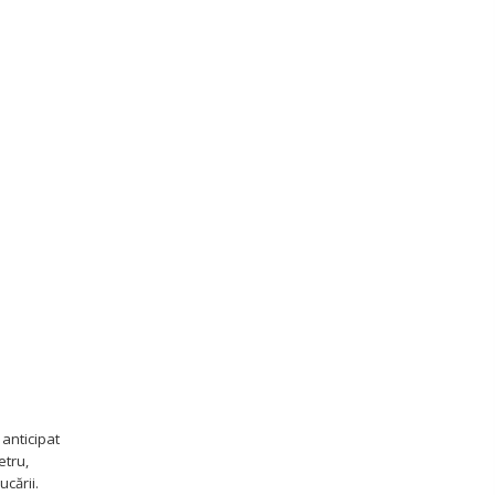
 anticipat
etru,
cării.