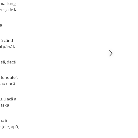
 mai lung,
e și de la
ea
ână când
l până la
Însă, dacă
nfundate”.
 sau dacă
u. Dacă a
ă taxa
ua în
ețele, apă,