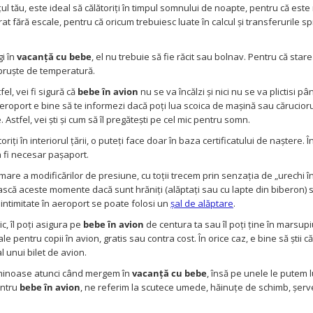
ul tău, este ideal să călătoriți în timpul somnului de noapte, pentru că este
t fără escale, pentru că oricum trebuiesc luate în calcul și transferurile spr
i în
vacanță cu bebe
, el nu trebuie să fie răcit sau bolnav. Pentru că star
 bruște de temperatură.
l, vei fi sigură că
bebe în avion
nu se va încălzi și nici nu se va plictisi p
roport e bine să te informezi dacă poți lua scoica de mașină sau cărucioru
Astfel, vei ști și cum să îl pregătești pe cel mic pentru somn.
oriți în interiorul țării, o puteți face doar în baza certificatului de naștere. 
a fi necesar pașaport.
are a modificărilor de presiune, cu toții trecem prin senzația de „urechi î
ășească aceste momente dacă sunt hrăniți (alăptați sau cu lapte din biberon)
u intimitate în aeroport se poate folosi un
șal de alăptare
.
c, îl poți asigura pe
bebe în avion
de centura ta sau îl poți ține în marsupi
pentru copii în avion, gratis sau contra cost. În orice caz, e bine să știi c
al unui bilet de avion.
uminoase atunci când mergem în
vacanță cu bebe
, însă pe unele le putem l
entru
bebe în avion
, ne referim la scutece umede, hăinuțe de schimb, șerv