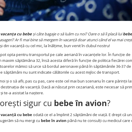
e
vacanța cu bebe
și câte bagaje o să luăm cu noi? Oare o să îi placă lui
bebe
ți pasageri? Ar fi mai bine să mergem în vacanță doar atunci când el va mai creș
i din vacanță cu cel mic, la înălțime, bun venit în clubul nostru!
pot opta pentru transportul pe cale aeriană în vacanțele lor. În funcție de
 maxim săptămâna 32, însă acesta diferă în funcție de politica fiecărei co
toarelor mămici să urce să bordul aeronavei până în săptămânile 36-37 de 
e săptămâni nu sunt indicate călătoriile cu acest mijloc de transport.
i și o să afli, pas cu pas, care este cel mai bun scenariu în care părinții las
 destinația de vacanță. Dacă ai născut prin cezariană, este necesar să pri
 te-a asistat la naștere.
orești sigur cu
bebe în avion
?
n
vacanță cu bebe
odată ce el a împlinit 2 săptămâni de viață. E drept că un
 sugerăm să nu mergi cu
bebe în avion
până nu te consulți cu medicul care