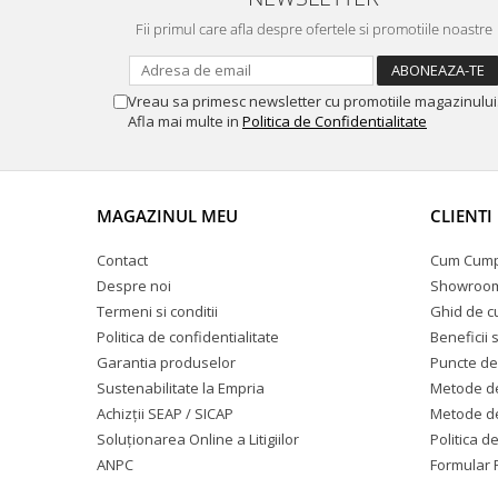
Fii primul care afla despre ofertele si promotiile noastre
Vreau sa primesc newsletter cu promotiile magazinului
Afla mai multe in
Politica de Confidentialitate
MAGAZINUL MEU
CLIENTI
Contact
Cum Cum
Despre noi
Showroom
Termeni si conditii
Ghid de c
Politica de confidentialitate
Beneficii 
Garantia produselor
Puncte de 
Sustenabilitate la Empria
Metode de
Achizții SEAP / SICAP
Metode de
Soluționarea Online a Litigiilor
Politica d
ANPC
Formular 