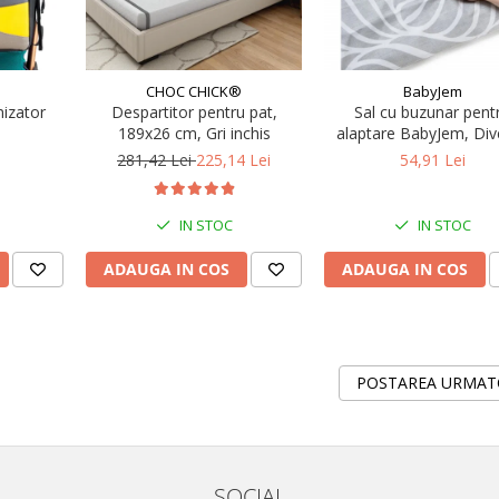
CHOC CHICK®
BabyJem
izator
Despartitor pentru pat,
Sal cu buzunar pent
189x26 cm, Gri inchis
alaptare BabyJem, Div
11 cm
culori
281,42 Lei
225,14 Lei
54,91 Lei
IN STOC
IN STOC
ADAUGA IN COS
ADAUGA IN COS
POSTAREA URMA
SOCIAL