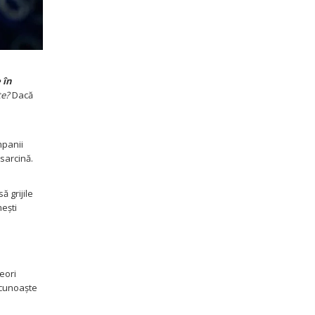
 în
te?
Dacă
mpanii
sarcină.
ă grijile
mești
eori
 cunoaște