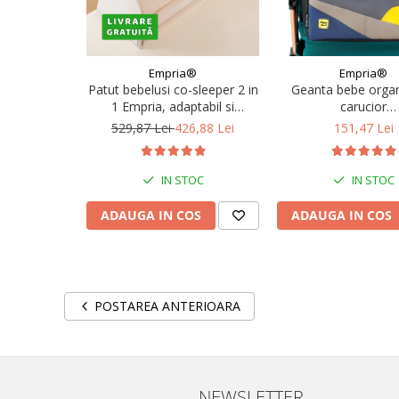
Empria®
Empria®
Patut bebelusi co-sleeper 2 in
Geanta bebe organ
1 Empria, adaptabil si
carucior
portabil, transformabil in
bebelusi, 36x21x
529,87 Lei
426,88 Lei
151,47 Lei
bariera pat copii, dimensiune
patut 97 × 44 × 40 cm,
dimensiune bariera 185 × 40
IN STOC
IN STOC
cm, reglabil pe inaltime, pliabil
ADAUGA IN COS
ADAUGA IN COS
POSTAREA ANTERIOARA
NEWSLETTER