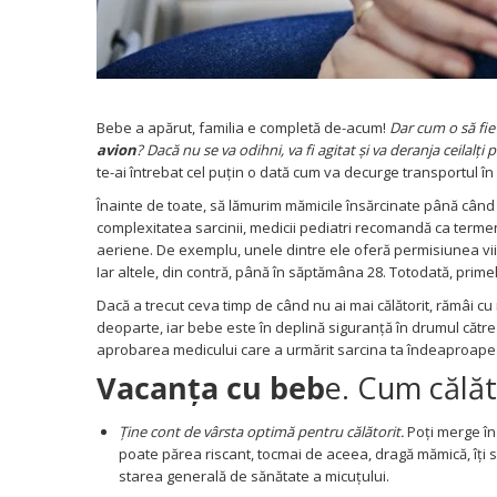
Somnul bebelusului
Carucioare si scaune auto
Tarcuri copii / bebelusi
Scaune masa
Bebe a apărut, familia e completă de-acum!
Dar cum o să fi
Ingrijire bebe si mama
avion
? Dacă nu se va odihni, va fi agitat și va deranja ceilal
te-ai întrebat cel puțin o dată cum va decurge transportul în ș
Igiena si ingrijire bebelusi
Înainte de toate, să lămurim mămicile însărcinate până când 
Accesorii bebelusi / nou-nascuti
complexitatea sarcinii, medicii pediatri recomandă ca termen
Perne si saltele bebelusi
aeriene. De exemplu, unele dintre ele oferă permisiunea vii
Diversificare bebelusi
Iar altele, din contră, până în săptămâna 28. Totodată, primel
Baia bebelusului
Dacă a trecut ceva timp de când nu ai mai călătorit, rămâi cu no
Maternitate
deoparte, iar bebe este în deplină siguranță în drumul către
aprobarea medicului care a urmărit sarcina ta îndeaproape și
Jucarii copii si jocuri educative
Vacanța cu beb
e. Cum călăt
Jucarii dentitie
Ține cont de vârsta optimă pentru călătorit.
Poți merge î
Jocuri educative
poate părea riscant, tocmai de aceea, dragă mămică, îți
Jucarii bebelusi
starea generală de sănătate a micuțului.