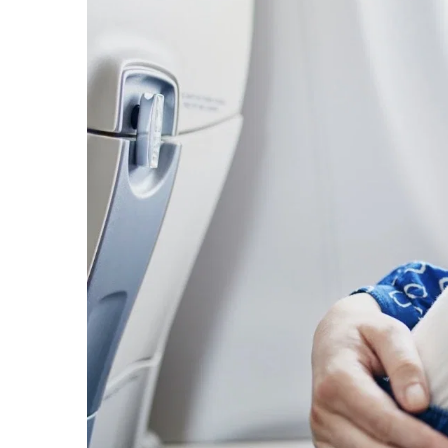
Protectii utile
Poarta siguranta copii
Deflectoare pentru aer conditionat
Protectii exterior
Casti antifonice pentru copii si
bebelusi
Echipament protectie bicicleta si ski
Accesorii auto copii
Haine & accesorii plaja
Haine plaja / inot
Ochelari de soare
Palarii protectie UV
Accesorii plaja
Puericultura mare