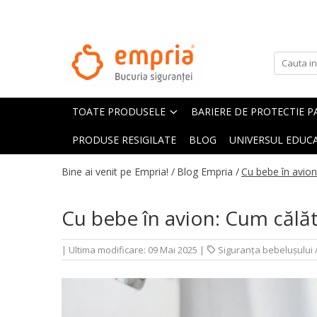
TOATE PRODUSELE
Protectii pat
Oferte Protectii Laterale Pat
TOATE PRODUSELE
BARIERE DE PROTECTIE P
Bariere protectie pentru pat
Aparatori laterale patut bebe
PRODUSE RESIGILATE
BLOG
UNIVERSUL EDUCA
Protectii mobilier
Bine ai venit pe Empria! /
Blog Empria /
Cu bebe în avion
Banda protectie mobila copii
Protectie colturi mobila copii
Cu bebe în avion: Cum călăto
Sigurante pentru sertare si usi
Sigurante geamuri si usi glisante
|
Ultima modificare: 09 Mai 2025
|
Siguranța bebelușului /
Kituri de siguranta pentru copii si
bebelusi
Protectii casa