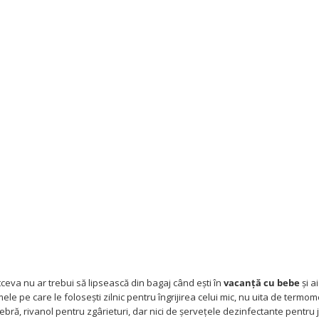
tceva nu ar trebui să lipsească din bagaj când ești în
vacanță cu bebe
și ai
le pe care le folosești zilnic pentru îngrijirea celui mic, nu uita de termom
ră, rivanol pentru zgârieturi, dar nici de șervețele dezinfectante pentru ju