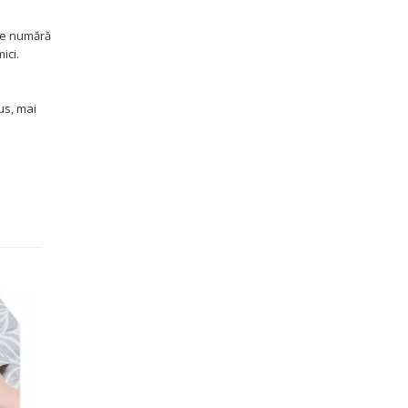
e
 se numără
mici.
us, mai
-16%