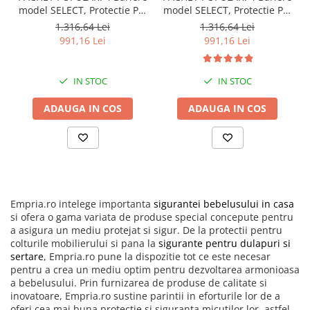
model SELECT, Protectie Pat
model SELECT, Protectie Pat
160x200 cm,
180x200 cm,
1.316,64 Lei
1.316,64 Lei
Transformabile in Tarc de
Transformabile in Tarc de
991,16 Lei
991,16 Lei
joaca
joaca
IN STOC
IN STOC
ADAUGA IN COS
ADAUGA IN COS
Empria.ro intelege importanta
sigurantei bebelusului in casa
si ofera o gama variata de produse special concepute pentru
a asigura un mediu protejat si sigur. De la protectii pentru
colturile mobilierului si pana la
sigurante pentru dulapuri si
sertare
, Empria.ro pune la dispozitie tot ce este necesar
pentru a crea un mediu optim pentru dezvoltarea armonioasa
a bebelusului. Prin furnizarea de produse de calitate si
inovatoare, Empria.ro sustine parintii in eforturile lor de a
oferi cea mai buna protectie si siguranta micutilor lor, astfel