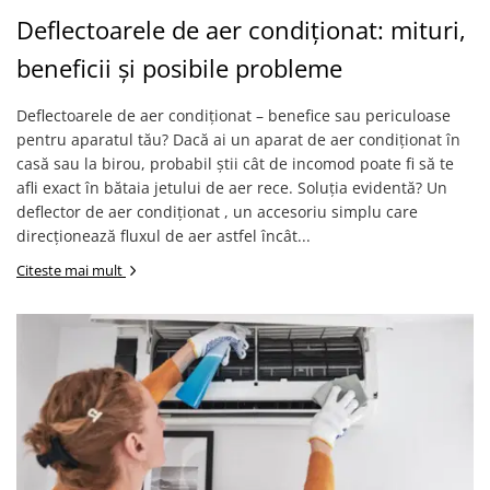
Protectii utile
Deflectoarele de aer condiționat: mituri,
Poarta siguranta copii
beneficii și posibile probleme
Deflectoare pentru aer conditionat
Deflectoarele de aer condiționat – benefice sau periculoase
Protectii exterior
pentru aparatul tău? Dacă ai un aparat de aer condiționat în
Casti antifonice pentru copii si
casă sau la birou, probabil știi cât de incomod poate fi să te
bebelusi
afli exact în bătaia jetului de aer rece. Soluția evidentă? Un
Echipament protectie bicicleta si
deflector de aer condiționat , un accesoriu simplu care
ski
direcționează fluxul de aer astfel încât...
Accesorii auto copii
Citeste mai mult
Haine & accesorii plaja
Haine plaja / inot
Ochelari de soare
Palarii protectie UV
Accesorii plaja
Puericultura mare