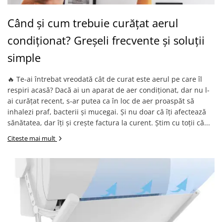
Somnul bebelusului
Când și cum trebuie curățat aerul
Carucioare si scaune auto
condiționat? Greșeli frecvente și soluții
Tarcuri copii / bebelusi
Scaune masa
simple
Ingrijire bebe si mama
🔥 Te-ai întrebat vreodată cât de curat este aerul pe care îl
Igiena si ingrijire bebelusi
respiri acasă? Dacă ai un aparat de aer condiționat, dar nu l-
ai curățat recent, s-ar putea ca în loc de aer proaspăt să
Accesorii bebelusi / nou-nascuti
inhalezi praf, bacterii și mucegai. Și nu doar că îți afectează
Perne si saltele bebelusi
sănătatea, dar îți și crește factura la curent. Știm cu toții că...
Diversificare bebelusi
Citeste mai mult
Baia bebelusului
Maternitate
Jucarii copii si jocuri educative
Jucarii dentitie
Jocuri educative
Jucarii bebelusi