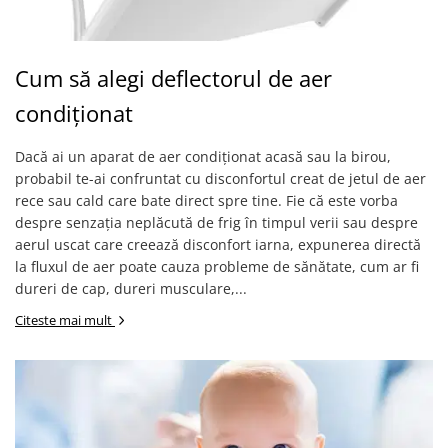
Covorase ortopedice senzoriale
Cuburi magnetice JollyHeap®
Rechizite scolare
Cum să alegi deflectorul de aer
LEGO
condiționat
Stikere decorative si covoare
Dacă ai un aparat de aer condiționat acasă sau la birou,
Stickere decorative
probabil te-ai confruntat cu disconfortul creat de jetul de aer
Covorase de joaca
rece sau cald care bate direct spre tine. Fie că este vorba
despre senzația neplăcută de frig în timpul verii sau despre
Ingrijire adulti
aerul uscat care creează disconfort iarna, expunerea directă
la fluxul de aer poate cauza probleme de sănătate, cum ar fi
Siguranta animale companie
dureri de cap, dureri musculare,...
Citeste mai mult
Carduri Cadou
Propuneri Cadou
Produse Sub 50 Lei
Resigilate