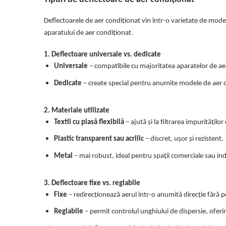
Deflectoarele de aer condiționat vin într-o varietate de modele
aparatului de aer condiționat.
1. Deflectoare universale vs. dedicate
Universale
– compatibile cu majoritatea aparatelor de aer 
Dedicate
– create special pentru anumite modele de aer co
2. Materiale utilizate
Textil cu plasă flexibilă
– ajută și la filtrarea impurităților 
Plastic transparent sau acrilic
– discret, ușor și rezistent.
Metal
– mai robust, ideal pentru spații comerciale sau ind
3. Deflectoare fixe vs. reglabile
Fixe
– redirecționează aerul într-o anumită direcție fără po
Reglabile
– permit controlul unghiului de dispersie, oferind