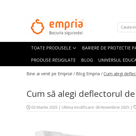
TOATE PRODUSELE
Protectii pat
Oferte Protectii Laterale Pat
TOATE PRODUSELE
BARIERE DE PROTECTIE P
Bariere protectie pentru pat
Aparatori laterale patut bebe
PRODUSE RESIGILATE
BLOG
UNIVERSUL EDUCA
Protectii mobilier
Bine ai venit pe Empria! /
Blog Empria /
Cum alegi deflec
Banda protectie mobila copii
Protectie colturi mobila copii
Cum să alegi deflectorul de
Sigurante pentru sertare si usi
Sigurante geamuri si usi glisante
03 Martie 2025
|
Ultima modificare: 06 Noiembrie 2025
|
Kituri de siguranta pentru copii si
bebelusi
Protectii casa