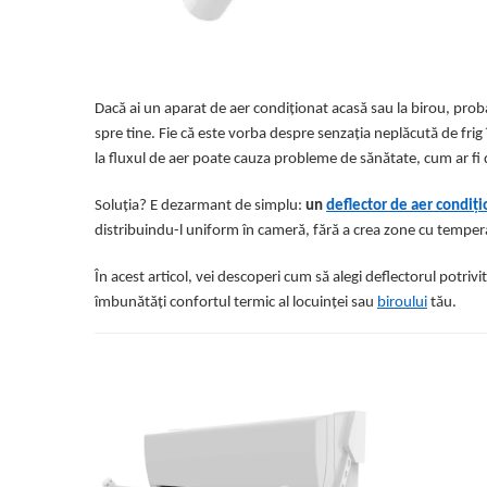
Somnul bebelusului
Carucioare si scaune auto
Tarcuri copii / bebelusi
Scaune masa
Dacă ai un aparat de aer condiționat acasă sau la birou, proba
spre tine. Fie că este vorba despre senzația neplăcută de frig
Ingrijire bebe si mama
la fluxul de aer poate cauza probleme de sănătate, cum ar fi du
Igiena si ingrijire bebelusi
Accesorii bebelusi / nou-nascuti
Soluția? E dezarmant de simplu:
un
deflector de aer condiți
Perne si saltele bebelusi
distribuindu-l uniform în cameră, fără a crea zone cu tempera
Diversificare bebelusi
În acest articol, vei descoperi cum să alegi deflectorul potrivit 
Baia bebelusului
îmbunătăți confortul termic al locuinței sau
biroului
tău.
Maternitate
Jucarii copii si jocuri educative
Jucarii dentitie
Jocuri educative
Jucarii bebelusi