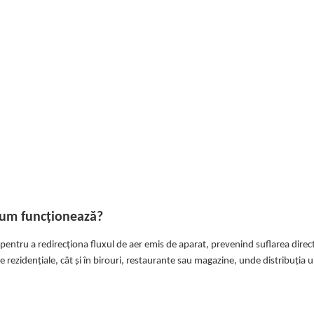
 cum funcționează?
entru a redirecționa fluxul de aer emis de aparat, prevenind suflarea direc
ile rezidențiale, cât și în birouri, restaurante sau magazine, unde distribuția