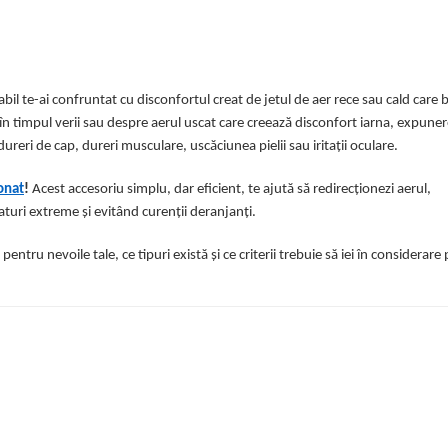
bil te-ai confruntat cu disconfortul creat de jetul de aer rece sau cald care b
 în timpul verii sau despre aerul uscat care creează disconfort iarna, expuner
reri de cap, dureri musculare, uscăciunea pielii sau iritații oculare.
onat
!
Acest accesoriu simplu, dar eficient, te ajută să redirecționezi aerul,
turi extreme și evitând curenții deranjanți.
pentru nevoile tale, ce tipuri există și ce criterii trebuie să iei în considerare