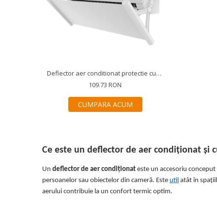
Covorase ortopedice senzoriale
Cuburi magnetice JollyHeap®
Rechizite scolare
LEGO
Stikere decorative si covoare
Stickere decorative
Deflector aer conditionat protectie curent aer, Alb
Covorase de joaca
109.73 RON
CUMPARA ACUM
Ingrijire adulti
Siguranta animale companie
Carduri Cadou
Ce este un deflector de aer condiționat și
Propuneri Cadou
Un
deflector de aer condiționat
este un accesoriu conceput p
persoanelor sau obiectelor din cameră. Este
util
atât în spați
Produse Sub 50 Lei
aerului contribuie la un confort termic optim.
Resigilate