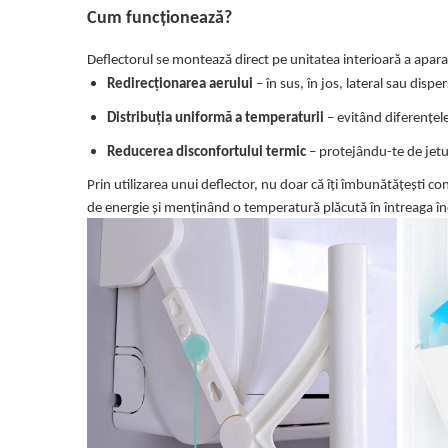
Cum funcționează?
Deflectorul se montează direct pe unitatea interioară a apara
Redirecționarea aerului
– în sus, în jos, lateral sau dispe
Distribuția uniformă a temperaturii
– evitând diferențel
Reducerea disconfortului termic
– protejându-te de jetur
Prin utilizarea unui deflector, nu doar că îți îmbunătățești c
de energie și menținând o temperatură plăcută în întreaga î