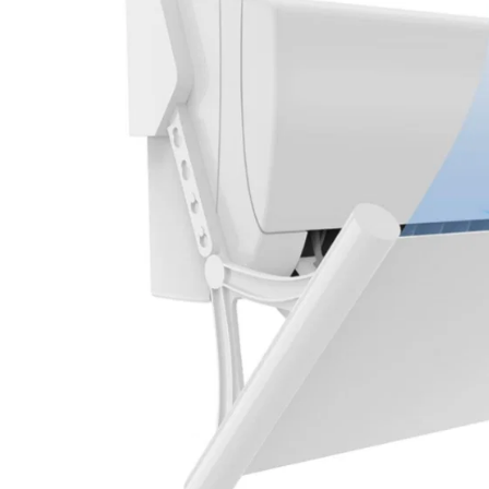
Protectii utile
Poarta siguranta copii
Deflectoare pentru aer conditionat
Protectii exterior
Casti antifonice pentru copii si
bebelusi
Echipament protectie bicicleta si ski
Accesorii auto copii
Haine & accesorii plaja
Haine plaja / inot
Ochelari de soare
Palarii protectie UV
Accesorii plaja
Puericultura mare