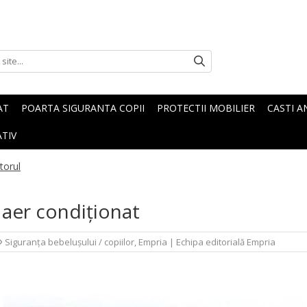
AT
POARTA SIGURANTA COPII
PROTECTII MOBILIER
CASTI A
TIV
torul
 aer condiționat
Siguranța bebelușului / copiilor
,
Empria
|
Echipa editorială Empria