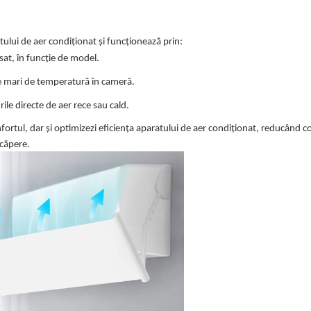
tului de aer condiționat și funcționează prin:
rsat, în funcție de model.
e mari de temperatură în cameră.
ile directe de aer rece sau cald.
onfortul, dar și optimizezi eficiența aparatului de aer condiționat, reducând
ncăpere.