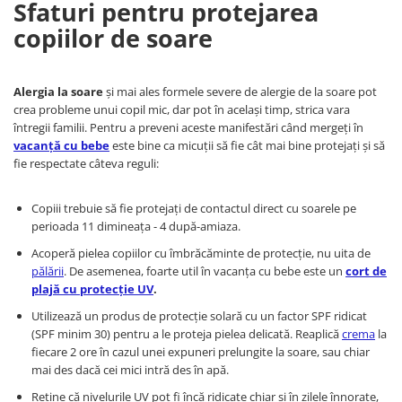
Sfaturi pentru protejarea
copiilor de soare
A
lergia la soare
și mai ales formele severe de alergie de la soare pot
crea probleme unui copil mic, dar pot în același timp, strica vara
întregii familii. Pentru a preveni aceste manifestări când mergeți în
vacanță cu bebe
este bine ca micuții să fie cât mai bine protejați și să
fie respectate câteva reguli:
Copiii trebuie să fie protejați de contactul direct cu soarele pe
perioada 11 dimineața - 4 după-amiaza.
Acoperă pielea copiilor cu îmbrăcăminte de protecție, nu uita de
pălării
. De asemenea, foarte util în vacanța cu bebe este un
cort de
plajă cu protecție UV
.
Utilizează un produs de protecție solară cu un factor SPF ridicat
(SPF minim 30) pentru a le proteja pielea delicată. Reaplică
crema
la
fiecare 2 ore în cazul unei expuneri prelungite la soare, sau chiar
mai des dacă cei mici intră des în apă.
Reține că nivelurile UV pot fi încă ridicate chiar și în zilele înnorate,