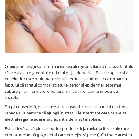
Protectii utile
Poarta siguranta copii
Deflectoare pentru aer conditionat
Protectii exterior
Casti antifonice pentru copii si
bebelusi
Echipament protectie bicicleta si
ski
Copiii și bebelușii sunt cei mai expuși alergiilor solare din cauza faptului
că aceștia au pigmentul pielii mai puțin dezvoltat. Pielea copiilor și a
Accesorii auto copii
bebelușilor este mult mai delicată decât cea a adulților ca urmare a
faptului că stratul cornos, stratul exterior al epidermei, este mai
Haine & accesorii plaja
subțire și, prin urmare, o barieră mai puțin eficientă împotriva
soarelui.
Haine plaja / inot
Ochelari de soare
Drept consecință, pielea acestora absoarbe razele soarelui mult mai
repede și le permite să ajungă în straturile interioare ceea ce are ca
Palarii protectie UV
efect
alergia la soare
sau apariția dermatitei solare.
Accesorii plaja
Este adevărat că pielea copiilor produce deja melanocite, celule care
produc melanină (pigmentul care protejează pielea). Cu toate acestea,
Puericultura mare