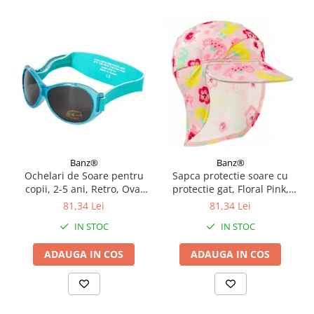
Banz®
Banz®
Ochelari de Soare pentru
Sapca protectie soare cu
copii, 2-5 ani, Retro, Oval
protectie gat, Floral Pink,
Aqua
Marimea M
81,34 Lei
81,34 Lei
IN STOC
IN STOC
ADAUGA IN COS
ADAUGA IN COS