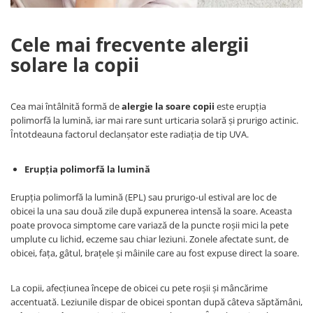
Cele mai frecvente alergii
solare la copii
Cea mai întâlnită formă de
alergie la soare copii
este erupția
polimorfă la lumină, iar mai rare sunt urticaria solară și prurigo actinic.
Întotdeauna factorul declanșator este radiația de tip UVA.
Erupția polimorfă la lumină
Erupția polimorfă la lumină (EPL) sau prurigo-ul estival are loc de
obicei la una sau două zile după expunerea intensă la soare. Aceasta
poate provoca simptome care variază de la puncte roșii mici la pete
umplute cu lichid, eczeme sau chiar leziuni. Zonele afectate sunt, de
obicei, fața, gâtul, brațele și mâinile care au fost expuse direct la soare.
La copii, afecțiunea începe de obicei cu pete roșii și mâncărime
accentuată. Leziunile dispar de obicei spontan după câteva săptămâni,