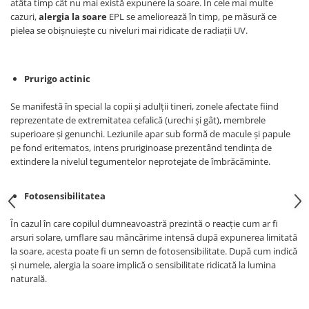
atâta timp cât nu mai există expunere la soare. În cele mai multe
cazuri,
alergia la soare
EPL se ameliorează în timp, pe măsură ce
pielea se obișnuiește cu niveluri mai ridicate de radiații UV.
Prurigo actinic
Se manifestă în special la copii și adulții tineri, zonele afectate fiind
reprezentate de extremitatea cefalică (urechi și gât), membrele
superioare și genunchi. Leziunile apar sub formă de macule și papule
pe fond eritematos, intens pruriginoase prezentând tendința de
extindere la nivelul tegumentelor neprotejate de îmbrăcăminte.
Fotosensibilitatea
În cazul în care copilul dumneavoastră prezintă o reacție cum ar fi
arsuri solare, umflare sau mâncărime intensă după expunerea limitată
la soare, acesta poate fi un semn de fotosensibilitate. După cum indică
și numele, alergia la soare implică o sensibilitate ridicată la lumina
naturală.