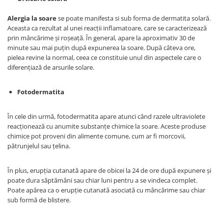
Alergia la soare
se poate manifesta si sub forma de dermatita solară.
Aceasta ca rezultat al unei reacții inflamatoare, care se caracterizează
prin mâncărime și roșeață. În general, apare la aproximativ 30 de
minute sau mai puțin după expunerea la soare. După câteva ore,
pielea revine la normal, ceea ce constituie unul din aspectele care o
diferențiază de arsurile solare.
Fotodermatita
În cele din urmă, fotodermatita apare atunci când razele ultraviolete
reacționează cu anumite substanțe chimice la soare. Aceste produse
chimice pot proveni din alimente comune, cum ar fi morcovii,
pătrunjelul sau țelina.
În plus, erupția cutanată apare de obicei la 24 de ore după expunere și
poate dura săptămâni sau chiar luni pentru a se vindeca complet.
Poate apărea ca o erupție cutanată asociată cu mâncărime sau chiar
sub formă de blistere.