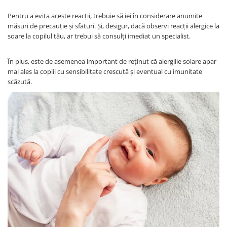
Covorase ortopedice senzoriale
Pentru a evita aceste reacții, trebuie să iei în considerare anumite
Cuburi magnetice JollyHeap®
măsuri de precauție și sfaturi. Și, desigur, dacă observi reacții alergice la
soare la copilul tău, ar trebui să consulți imediat un specialist.
Rechizite scolare
LEGO
În plus, este de asemenea important de reținut că alergiile solare apar
Stikere decorative si covoare
mai ales la copiii cu sensibilitate crescută și eventual cu imunitate
scăzută.
Stickere decorative
Covorase de joaca
Ingrijire adulti
Siguranta animale companie
Carduri Cadou
Propuneri Cadou
Produse Sub 50 Lei
Resigilate