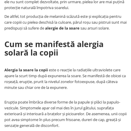
ele nu sunt complet dezvoltate, prin urmare, pielea lor are mai puțină
Somnul bebelusului
protecție naturală împotriva soarelui.
Carucioare si scaune auto
De altfel, tot producția de melanină scăzută este și explicația pentru
care copiii cu pielea deschisă la culoare, părul roșu sau pistruii sunt mai
Tarcuri copii / bebelusi
predispuși să sufere de
alergie de la soare
sau arsuri solare.
Scaune masa
Cum se manifestă alergia
Ingrijire bebe si mama
solară la copii
Igiena si ingrijire bebelusi
Accesorii bebelusi / nou-nascuti
Perne si saltele bebelusi
Alergia la soare la copii
este o reacție la radiațiile ultraviolete care
apare la scurt timp după expunerea la soare. Se manifestă de obicei ca
Diversificare bebelusi
roșeață, erupție, prurit la nivelul zonelor fotoexpuse, după câteva
Baia bebelusului
minute sau chiar ore de la expunere.
Maternitate
Erupția poate îmbrăca diverse forme de la papule și plăci la papulo-
Jucarii copii si jocuri educative
vezicule. Simptomele apar cel mai des în jurul gâtului, suprafața
exterioară și interioară a brațelor și picioarelor. De asemenea, unii copii
Jucarii dentitie
pot avea simptome în plus precum frisoane, dureri de cap, greață și
Jocuri educative
senzație generală de disconfort.
Jucarii bebelusi