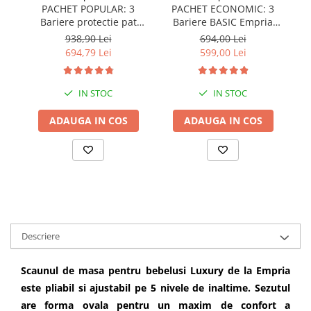
PACHET POPULAR: 3
PACHET ECONOMIC: 3
Bariere protectie pat
Bariere BASIC Empria
copii, SELECT, 160x200
protectie pat 160X200 cm
pr
938,90 Lei
694,00 Lei
cm
+ bara stabilizatoare
694,79 Lei
599,00 Lei
IN STOC
IN STOC
ADAUGA IN COS
ADAUGA IN COS
Descriere
Scaunul de masa pentru bebelusi Luxury de la Empria
este pliabil si ajustabil pe 5 nivele de inaltime. Sezutul
are forma ovala pentru un maxim de confort a