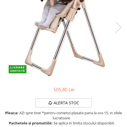
Protectii utile
Poarta siguranta copii
Deflectoare pentru aer conditionat
Protectii exterior
Casti antifonice pentru copii si
bebelusi
Echipament protectie bicicleta si
ski
Accesorii auto copii
Haine & accesorii plaja
505,80 Lei
Haine plaja / inot
Ochelari de soare
ALERTA STOC
Palarii protectie UV
Accesorii plaja
Pleaca:
AZI spre tine! *pentru comenzi plasate pana la ora 15, in zilele
lucratoare
Pachetele si promotiile:
Se aplica in limita stocului disponibil.
Puericultura mare