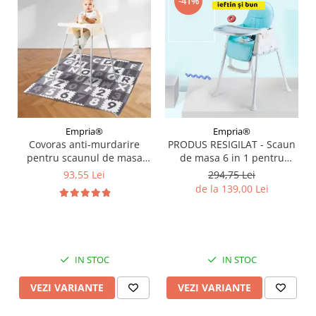
-41%
Empria®
Empria®
Covoras anti-murdarire
PRODUS RESIGILAT - Scaun
pentru scaunul de masa
de masa 6 in 1 pentru
bebe, impermeabil, lavabil,
bebelusi si copii, Bleu
93,55 Lei
294,75 Lei
antiderapant, Litere si Cifre
de la 139,00 Lei
IN STOC
IN STOC
VEZI VARIANTE
VEZI VARIANTE