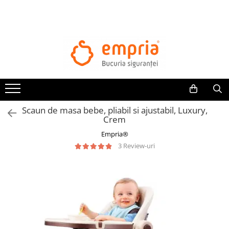
TOATE PRODUSELE
Protectii pat
Oferte Protectii Laterale Pat
Bariere protectie pentru pat
Aparatori laterale patut bebe
Scaun de masa bebe, pliabil si ajustabil, Luxury,
Protectii mobilier
Crem
Banda protectie mobila copii
Empria®
Protectie colturi mobila copii
3 Review-uri
Sigurante pentru sertare si usi
Sigurante geamuri si usi glisante
Kituri de siguranta pentru copii si
bebelusi
Protectii casa