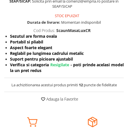
SEAP/SICAP:
Solicita prin email la comenzi@empria.ro postare in
SEAP/SICAP
Somnul bebelusului
Carucioare si scaune auto
STOC EPUIZAT
Tarcuri copii / bebelusi
Durata de livrare:
Momentan indisponibil
Scaune masa
Cod Produs:
ScaunMasaLuxCR
Sezutul are forma ovala
Portabil si pliabil
Ingrijire bebe si mama
Aspect foarte elegant
Igiena si ingrijire bebelusi
Reglabil pe lungimea cadrului metalic
Suport pentru picioare ajustabil
Accesorii bebelusi / nou-nascuti
Verifica si categoria
Resigilate
- poti prinde acelasi model
Perne si saltele bebelusi
la un pret redus
Diversificare bebelusi
Baia bebelusului
La achizitionarea acestui produs primiti
12
puncte de fidelitate
Maternitate
Adauga la Favorite
Jucarii copii si jocuri educative
Jucarii dentitie
Jocuri educative
Jucarii bebelusi