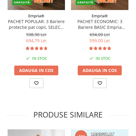
Empria®
Empria®
PACHET POPULAR: 3 Bariere
PACHET ECONOMIC: 3
protectie pat copii, SELECT,
Bariere BASIC Empria
160x200 cm
protectie pat 160X200 cm +
938,90 Lei
694,00 Lei
bara stabilizatoare
694,79 Lei
599,00 Lei
IN STOC
IN STOC
ADAUGA IN COS
ADAUGA IN COS
PRODUSE SIMILARE