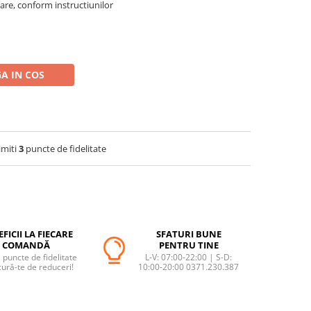
zare, conform instructiunilor
A IN COS
imiti
3
puncte de fidelitate
FICII LA FIECARE
SFATURI BUNE
COMANDĂ
PENTRU TINE
puncte de fidelitate
L-V: 07:00-22:00 | S-D:
cură-te de reduceri!
10:00-20:00 0371.230.387