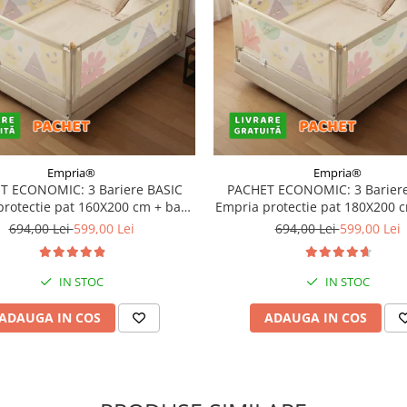
Empria®
Empria®
T ECONOMIC: 3 Bariere BASIC
PACHET ECONOMIC: 3 Bariere
protectie pat 160X200 cm + bara
Empria protectie pat 180X200 
stabilizatoare
stabilizatoare
694,00 Lei
599,00 Lei
694,00 Lei
599,00 Lei
IN STOC
IN STOC
ADAUGA IN COS
ADAUGA IN COS