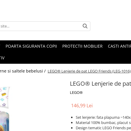
T
POARTA SIGURANTA COPII
PROTECTII MOBILIER
CASTI ANTI
IV
rne si saltele bebelusi /
LEGO® Lenjerie de pat LEGO Friends (LEG-1016)
LEGO® Lenjerie de pat
LEGO®
146,99 Lei
Set lenjerie: fata plapuma ~140
Material 100% bumbac, placut si
Design tematic LEGO Friends pe