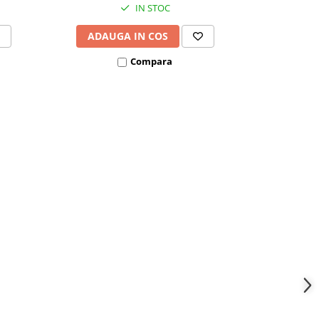
IN STOC
ADAUGA IN COS
VEZI
Compara