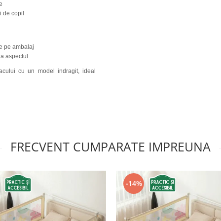
e
 de copil
 de pe ambalaj
ra aspectul
ului cu un model indragit, ideal
FRECVENT CUMPARATE IMPREUNA
-14%