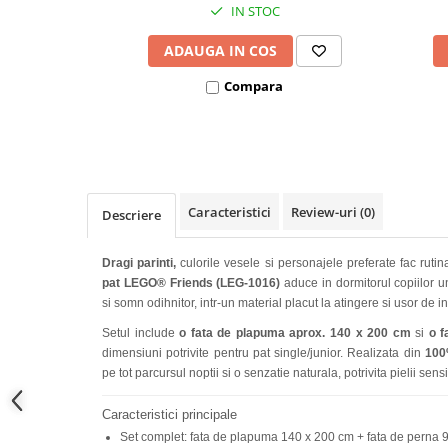
IN STOC
Covorase ortopedice senzoriale
Cuburi magnetice JollyHeap®
ADAUGA IN COS
Rechizite scolare
Compara
LEGO
Stikere decorative si covoare
Stickere decorative
Covorase de joaca
Caracteristici
Review-uri
(0)
Descriere
Ingrijire adulti
Dragi parinti,
culorile vesele si personajele preferate fac rut
Siguranta animale companie
pat LEGO® Friends (LEG-1016)
aduce in dormitorul copiilor u
si somn odihnitor, intr-un material placut la atingere si usor de ing
Carduri Cadou
Setul include
o fata de plapuma aprox. 140 x 200 cm
si
o f
Propuneri Cadou
dimensiuni potrivite pentru pat single/junior. Realizata din
100
pe tot parcursul noptii si o senzatie naturala, potrivita pielii sensi
Produse Sub 50 Lei
Caracteristici principale
Resigilate
Set complet: fata de plapuma 140 x 200 cm + fata de perna 