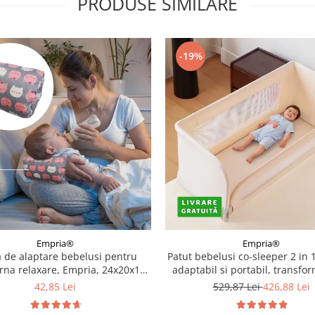
PRODUSE SIMILARE
-19%
Empria®
Empria®
 de alaptare bebelusi pentru
Patut bebelusi co-sleeper 2 in 
rna relaxare, Empria, 24x20x10
adaptabil si portabil, transfor
cm, Diverse modele
bariera pat copii, dimensiune p
42,85 Lei
529,87 Lei
426,88 Lei
44 × 40 cm, dimensiune bariera
cm, reglabil pe inaltime, pl