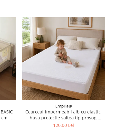
Empria®
 BASIC
Cearceaf impermeabil alb cu elastic,
Organizato
0 cm +
husa protectie saltea tip prosop,
50x58 
160x200x40 cm
120,00 Lei