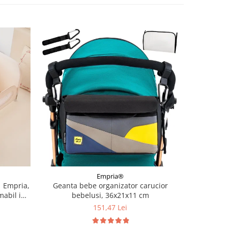
Empria®
1 Empria,
Geanta bebe organizator carucior
Patura d
mabil in
bebelusi, 36x21x11 cm
relie
atut 97 ×
151,47 Lei
 185 × 40
iabil