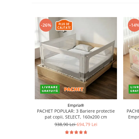
Somnul bebelusului
Carucioare si scaune auto
Tarcuri copii / bebelusi
-26%
-14
Scaune masa
Ingrijire bebe si mama
Igiena si ingrijire bebelusi
Accesorii bebelusi / nou-nascuti
Perne si saltele bebelusi
Diversificare bebelusi
Baia bebelusului
Maternitate
Empria®
PACHET POPULAR: 3 Bariere protectie
PACHE
Jucarii copii si jocuri educative
pat copii, SELECT, 160x200 cm
Empri
Jucarii dentitie
938,90 Lei
694,79 Lei
Jocuri educative
Jucarii bebelusi