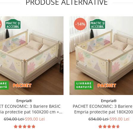
PRODUSE ALTERNATIVE
%
-14%
Empria®
Empria®
T ECONOMIC: 3 Bariere BASIC
PACHET ECONOMIC: 3 Bariere
a protectie pat 160X200 cm +
Empria protectie pat 180X20
bara stabilizatoare
bara stabilizatoare
694,00 Lei
599,00 Lei
694,00 Lei
599,00 Lei