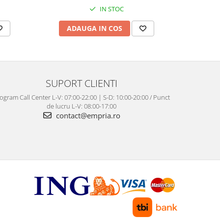
IN STOC
ADAUGA IN COS
AD
SUPORT CLIENTI
ogram Call Center L-V: 07:00-22:00 | S-D: 10:00-20:00 / Punct
de lucru L-V: 08:00-17:00
contact@empria.ro