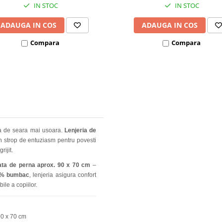
IN STOC
IN STOC
ADAUGA IN COS
ADAUGA IN COS
Compara
Compara
ina de seara mai usoara.
Lenjeria de
n strop de entuziasm pentru povesti
rijit.
ata de perna aprox. 90 x 70 cm
–
% bumbac
, lenjeria asigura confort
bile a copiilor.
90 x 70 cm