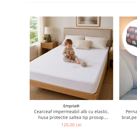
Empria®
Cearceaf impermeabil alb cu elastic,
Perna
husa protectie saltea tip prosop,
brat,pe
160x200x40 cm
120,00 Lei