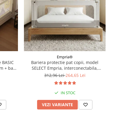
-19%
Empria®
 BASIC
Bariera protectie pat copii, model
Set bumpe
cm + bara
SELECT Empria, interconectabila,
copii, 
reglabila si culisanta, inaltime ajustabila
312,96 Lei
264,65 Lei
pana la 88 cm, Diverse dimensiuni
IN STOC
VEZI VARIANTE
AD