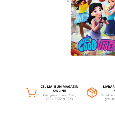
Protectii utile
Poarta siguranta copii
Deflectoare pentru aer conditionat
Protectii exterior
Casti antifonice pentru copii si
bebelusi
Echipament protectie bicicleta si
ski
Accesorii auto copii
Haine & accesorii plaja
Haine plaja / inot
CEL MAI BUN MAGAZIN
LIVRAR
Ochelari de soare
ONLINE
Palarii protectie UV
Câștigător în anii 2020,
Rapid, în 
2021, 2022 și 2023
gratuit
Accesorii plaja
Puericultura mare