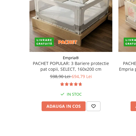
Empria®
PACHET POPULAR: 3 Bariere protectie
PACHE
pat copii, SELECT, 160x200 cm
Empria 
938,90 Lei
694,79 Lei
IN STOC
ADAUGA IN COS