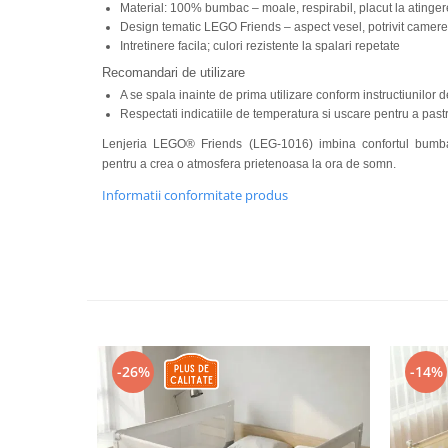
Material: 100% bumbac – moale, respirabil, placut la atinger
Design tematic LEGO Friends – aspect vesel, potrivit camerei
Intretinere facila; culori rezistente la spalari repetate
Recomandari de utilizare
A se spala inainte de prima utilizare conform instructiunilor
Respectati indicatiile de temperatura si uscare pentru a past
Lenjeria LEGO® Friends (LEG-1016) imbina confortul bumbac
pentru a crea o atmosfera prietenoasa la ora de somn.
Informatii conformitate produs
-26%
-14%