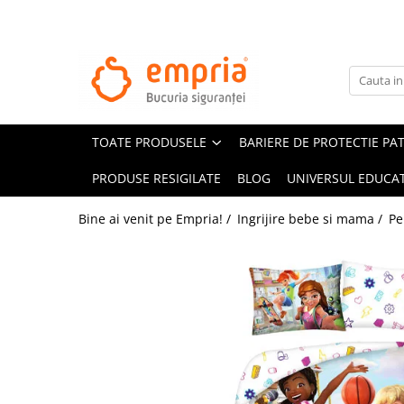
TOATE PRODUSELE
Protectii pat
Oferte Protectii Laterale Pat
TOATE PRODUSELE
BARIERE DE PROTECTIE PA
Bariere protectie pentru pat
Aparatori laterale patut bebe
PRODUSE RESIGILATE
BLOG
UNIVERSUL EDUCAT
Protectii mobilier
Bine ai venit pe Empria! /
Ingrijire bebe si mama /
Pe
Banda protectie mobila copii
Protectie colturi mobila copii
Sigurante pentru sertare si usi
Sigurante geamuri si usi glisante
Kituri de siguranta pentru copii si
bebelusi
Protectii casa