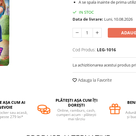
A se spala inainte de prima utili
IN STOC
Data de livrare:
Luni, 10.08.2026
ADAUG
Cod Produs:
LEG-1016
La achizitionarea acestui produs pr
Adauga la Favorite
PLĂTEȘTI AȘA CUM ÎȚI
E AȘA CUM AI
BENE
DOREȘTI
NEVOIE
Online, ramburs, cash,
locker sau acasă,
Adună 
cumperi acum - plătești
 peste 279 lei*
și bu
mai târziu