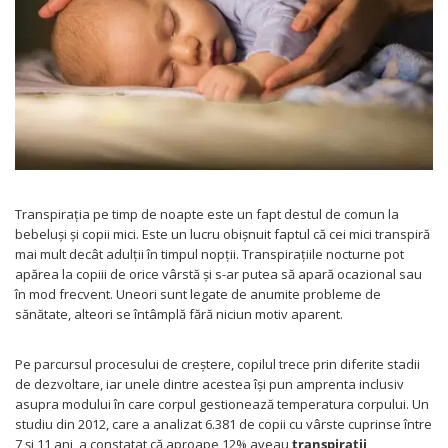
Protectii utile
Poarta siguranta copii
Deflectoare pentru aer conditionat
Protectii exterior
Casti antifonice pentru copii si
bebelusi
Echipament protectie bicicleta si ski
Transpirația pe timp de noapte este un fapt destul de comun la
Accesorii auto copii
bebeluși și copii mici. Este un lucru obișnuit faptul că cei mici transpiră
mai mult decât adulții în timpul nopții. Transpirațiile nocturne pot
Haine & accesorii plaja
apărea la copiii de orice vârstă și s-ar putea să apară ocazional sau
în mod frecvent. Uneori sunt legate de anumite probleme de
Haine plaja / inot
sănătate, alteori se întâmplă fără niciun motiv aparent.
Ochelari de soare
Palarii protectie UV
Pe parcursul procesului de creștere, copilul trece prin diferite stadii
Accesorii plaja
de dezvoltare, iar unele dintre acestea își pun amprenta inclusiv
asupra modului în care corpul gestionează temperatura corpului. Un
Puericultura mare
studiu din 2012, care a analizat 6.381 de copii cu vârste cuprinse între
7 și 11 ani, a constatat că aproape 12% aveau
transpirații