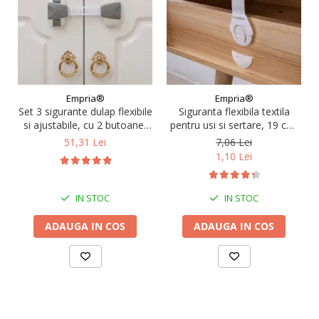
Empria®
Empria®
Set 3 sigurante dulap flexibile
Siguranta flexibila textila
si ajustabile, cu 2 butoane,
pentru usi si sertare, 19 cm,
22 x 6 cm, Gri
Alb, model Economic
51,31 Lei
7,06 Lei
1,10 Lei
IN STOC
IN STOC
ADAUGA IN COS
ADAUGA IN COS