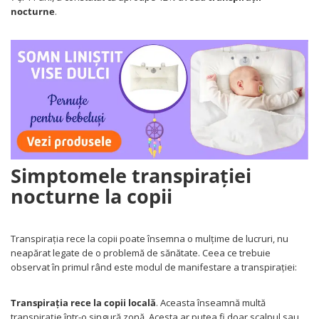
Somnul bebelusului
nocturne
.
Carucioare si scaune auto
Tarcuri copii / bebelusi
Scaune masa
Ingrijire bebe si mama
Igiena si ingrijire bebelusi
Accesorii bebelusi / nou-nascuti
Perne si saltele bebelusi
Simptomele transpirației
Diversificare bebelusi
Baia bebelusului
nocturne la copii
Maternitate
Transpirația rece la copii poate însemna o mulțime de lucruri, nu
Jucarii copii si jocuri educative
neapărat legate de o problemă de sănătate. Ceea ce trebuie
Jucarii dentitie
observat în primul rând este modul de manifestare a transpirației:
Jocuri educative
Jucarii bebelusi
Transpirația rece la copii locală
. Aceasta înseamnă multă
transpirație într-o singură zonă. Acesta ar putea fi doar scalpul sau