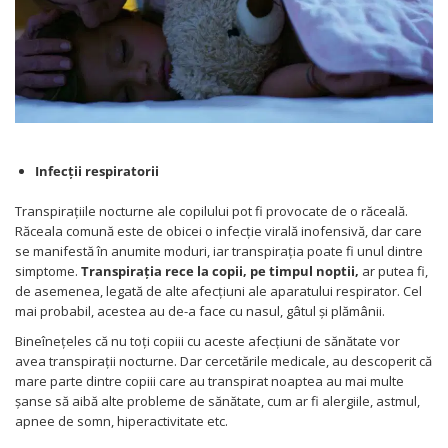
Infecții respiratorii
Transpirațiile nocturne ale copilului pot fi provocate de o răceală.
Răceala comună este de obicei o infecție virală inofensivă, dar care
se manifestă în anumite moduri, iar transpirația poate fi unul dintre
simptome.
Transpirația rece la copii, pe timpul noptii,
ar putea fi,
de asemenea, legată de alte afecțiuni ale aparatului respirator. Cel
mai probabil, acestea au de-a face cu nasul, gâtul și plămânii.
Bineînețeles că nu toți copiii cu aceste afecțiuni de sănătate vor
avea transpirații nocturne. Dar cercetările medicale, au descoperit că
mare parte dintre copiii care au transpirat noaptea au mai multe
șanse să aibă alte probleme de sănătate, cum ar fi alergiile, astmul,
apnee de somn, hiperactivitate etc.