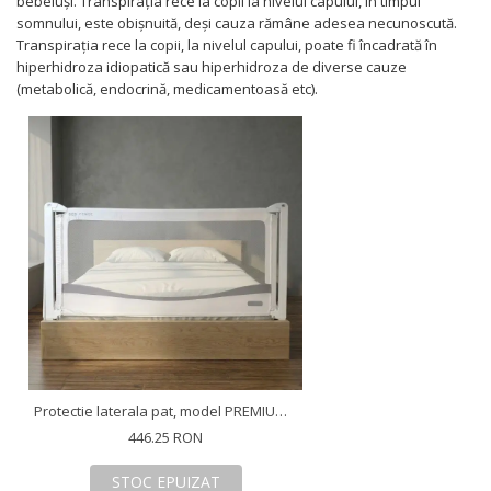
bebeluși. Transpiraţia rece la copii la nivelul capului, în timpul
somnului, este obişnuită, deși cauza rămâne adesea necunoscută.
Transpiraţia rece la copii, la nivelul capului, poate fi încadrată în
hiperhidroza idiopatică sau hiperhidroza de diverse cauze
(metabolică, endocrină, medicamentoasă etc).
Protectie laterala pat, model PREMIUM XXL, interconectabila, reglabila si culisanta, inaltime ajustabila pana la 97 cm, lungime 200 cm, Gri deschis
446.25 RON
STOC EPUIZAT