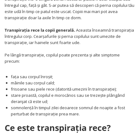
Covorase ortopedice senzoriale
întregul cap, față și gât. S-ar putea să descoperi că perna copilului tău
Cuburi magnetice JollyHeap®
este udă în timp ce patul este uscat. Copiii mai mari pot avea
Rechizite scolare
transpirație doar la axile în timp ce dorm.
LEGO
Transpirația rece la copii generală.
Aceasta înseamnă transpirația
Stikere decorative si covoare
întregului corp. Cearșafurile și perna copilului sunt umezite de
transpirație, iar hainele sunt foarte ude.
Stickere decorative
Covorase de joaca
Pe lângă transpirație, copilul poate prezenta și alte simptome
precum:
Ingrijire adulti
fața sau corpul înroșit;
Siguranta animale companie
mâinile sau corpul cald;
frisoane sau piele rece (datorită umezirii în transpirație);
Carduri Cadou
stare proastă, copilul e morocănos sau se trezește plângând
deranjat că este ud;
Propuneri Cadou
somnolență în timpul zilei deoarece somnul de noapte a fost
perturbat de transpirație prea mare.
Produse Sub 50 Lei
Ce este transpirația rece?
Resigilate