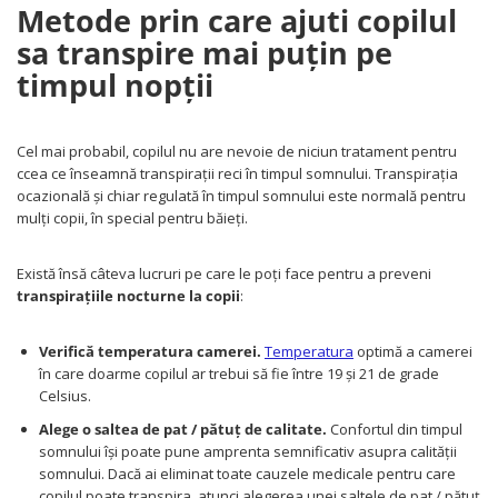
Metode prin care ajuti copilul
sa transpire mai puțin pe
timpul nopții
Cel mai probabil, copilul nu are nevoie de niciun tratament pentru
ccea ce înseamnă transpirații reci în timpul somnului. Transpirația
ocazională și chiar regulată în timpul somnului este normală pentru
mulți copii, în special pentru băieți.
Există însă câteva lucruri pe care le poți face pentru a preveni
transpirațiile nocturne la copii
:
Verifică temperatura camerei.
Temperatura
optimă a camerei
în care doarme copilul ar trebui să fie între 19 și 21 de grade
Celsius.
Alege o saltea de pat / pătuț de calitate.
Confortul din timpul
somnului își poate pune amprenta semnificativ asupra calității
somnului. Dacă ai eliminat toate cauzele medicale pentru care
copilul poate transpira, atunci alegerea unei saltele de pat / pătuț