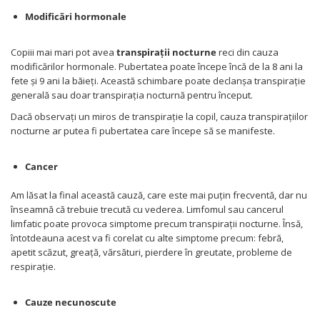
Modificări hormonale
Copiii mai mari pot avea
transpirații nocturne
reci din cauza
modificărilor hormonale. Pubertatea poate începe încă de la 8 ani la
fete și 9 ani la băieți. Această schimbare poate declanșa transpirație
generală sau doar transpirația nocturnă pentru început.
Dacă observați un miros de transpirație la copil, cauza transpirațiilor
nocturne ar putea fi pubertatea care începe să se manifeste.
Cancer
Am lăsat la final această cauză, care este mai puțin frecventă, dar nu
înseamnă că trebuie trecută cu vederea. Limfomul sau cancerul
limfatic poate provoca simptome precum transpirații nocturne. Însă,
întotdeauna acest va fi corelat cu alte simptome precum: febră,
apetit scăzut, greață, vărsături, pierdere în greutate, probleme de
respirație.
Cauze necunoscute