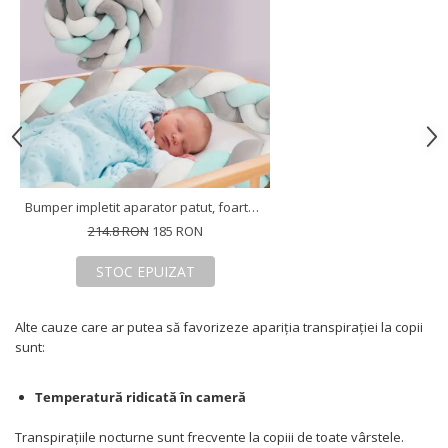
Bumper impletit aparator patut, foarte lung si ultra soft, Diverse dimensiuni
214.8 RON
185 RON
STOC EPUIZAT
Alte cauze care ar putea să favorizeze apariția transpirației la copii
sunt:
Temperatură ridicată în cameră
Transpirațiile nocturne sunt frecvente la copiii de toate vârstele.