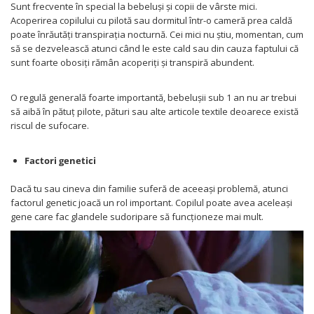
Sunt frecvente în special la bebeluși și copii de vârste mici.
Acoperirea copilului cu pilotă sau dormitul într-o cameră prea caldă
poate înrăutăți transpirația nocturnă. Cei mici nu știu, momentan, cum
să se dezvelească atunci când le este cald sau din cauza faptului că
sunt foarte obosiți rămân acoperiți și transpiră abundent.
O regulă generală foarte importantă, bebelușii sub 1 an nu ar trebui
să aibă în pătuț pilote, pături sau alte articole textile deoarece există
riscul de sufocare.
Factori genetici
Dacă tu sau cineva din familie suferă de aceeași problemă, atunci
factorul genetic joacă un rol important. Copilul poate avea aceleași
gene care fac glandele sudoripare să funcționeze mai mult.