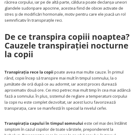
răcirea corpului, iar pe de altă parte, căldura poate declanșa uneori
glandele sudoripare apocrine, acestea fiind de obicei activate de
stres și de modificări hormonale, motiv pentru care ele joacă un rol
semnificativ în transpirațile reci.
De ce transpira copiii noaptea?
Cauzele transpirației nocturne
la copii
Transpirația rece la copii
poate avea mai multe cauze. În primul
rând, copiii încep să transpire mai mult în timpul somnului, la o
jumătate de oră după ce au adormit, iar acest proces durează
aproximativ două ore. Cei mici petrec mai mult timp în cea mai adâncă
fază a somnului. În plus, sistemul de reglare a temperaturii corpului
la copii nu este complet dezvoltat, iar acest lucru favorizează
transpirația, care se manifestă în special la nivelul cefei.
Transpirația capului în timpul somnului
este cel mai des întâlnit
simptom în cazul copiilor de toate vârstele, preponderent la