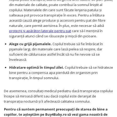
din materiale de calitate, poate contribui la somnul liniștit al
copilului. Materialele din care sunt făcute lenjeria patului şi
salteaua pot provoca transpiraţie în exces. Pentru a înlătura
această cauză alege produse şi accesorii pentru pat din fibre
naturale, care permit aerisirea. În plus, este necesar să aibă
protecții și apărători laterale pentru pat
care să-l mențină în
siguranță atunci când se răsucește și mișcă din picioare.
Alege cu grijă pijamalele.
Copilul trebuie să fie îmbrăcat în
pijamale largi, din materiale care lasă pielea să respire, dar
suficient de călduroase astfel încât să nu fie nevoie să se
învelească.
Hidratare optimă în timpul zilei.
Copilul trebuie să se hidrateze
bine pentru a compensa apa pierdută din organism prin
transpirație, în timpul somnului.
De asemenea, consultați medicul pediatru dacă transpirația copilului
începe să miroasă diferit sau dacă copilul este deranjat de
transpirația nocturnă și îi afectează calitatea somnului.
Pentru că suntem permanent preocupați de starea de bine a
copiilor, te așteptăm pe Buy4Baby.ro să vezi gama noastră de