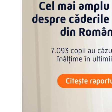
Covorase ortopedice senzoriale
Cuburi magnetice JollyHeap®
Rechizite scolare
LEGO
Stikere decorative si covoare
Stickere decorative
Covorase de joaca
Ingrijire adulti
Siguranta animale companie
Carduri Cadou
Propuneri Cadou
Produse Sub 50 Lei
Resigilate