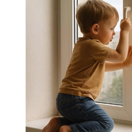
Protectii utile
Poarta siguranta copii
Deflectoare pentru aer conditionat
Protectii exterior
Casti antifonice pentru copii si
bebelusi
Echipament protectie bicicleta si
ski
Accesorii auto copii
Haine & accesorii plaja
Haine plaja / inot
Ochelari de soare
Palarii protectie UV
Accesorii plaja
Puericultura mare