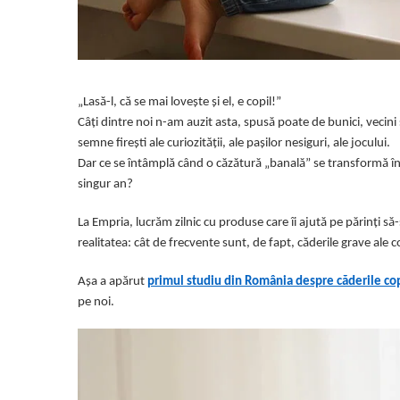
Somnul bebelusului
Carucioare si scaune auto
Tarcuri copii / bebelusi
Scaune masa
„Lasă-l, că se mai lovește și el, e copil!”
Câți dintre noi n-am auzit asta, spusă poate de bunici, vecini
Ingrijire bebe si mama
semne firești ale curiozității, ale pașilor nesiguri, ale jocului.
Igiena si ingrijire bebelusi
Dar ce se întâmplă când o căzătură „banală” se transformă în
Accesorii bebelusi / nou-nascuti
singur an?
Perne si saltele bebelusi
La Empria, lucrăm zilnic cu produse care îi ajută pe părinți s
Diversificare bebelusi
realitatea: cât de frecvente sunt, de fapt, căderile grave ale
Baia bebelusului
Maternitate
Așa a apărut
primul studiu din România despre căderile cop
pe noi.
Jucarii copii si jocuri educative
Jucarii dentitie
Jocuri educative
Jucarii bebelusi