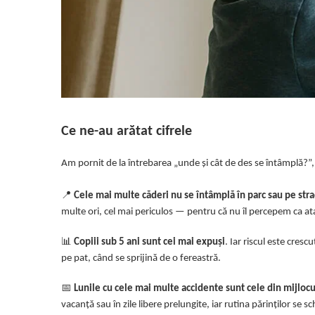
Ce ne-au arătat cifrele
Am pornit de la întrebarea „unde și cât de des se întâmplă?”,
📍
Cele mai multe căderi nu se întâmplă în parc sau pe strad
multe ori, cel mai periculos — pentru că nu îl percepem ca at
📊
Copiii sub 5 ani sunt cei mai expuși
. Iar riscul este cre
pe pat, când se sprijină de o fereastră.
📅
Lunile cu cele mai multe accidente sunt cele din mijlocul 
vacanță sau în zile libere prelungite, iar rutina părinților s