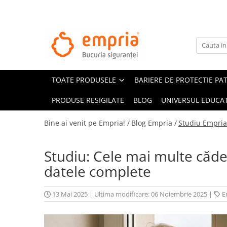
TOATE PRODUSELE
Protectii pat
Oferte Protectii Laterale Pat
TOATE PRODUSELE
BARIERE DE PROTECTIE PA
Bariere protectie pentru pat
Aparatori laterale patut bebe
PRODUSE RESIGILATE
BLOG
UNIVERSUL EDUCAT
Protectii mobilier
Bine ai venit pe Empria! /
Blog Empria /
Studiu Empria 
Banda protectie mobila copii
Protectie colturi mobila copii
Studiu: Cele mai multe căder
Sigurante pentru sertare si usi
datele complete
Sigurante geamuri si usi glisante
Kituri de siguranta pentru copii si
bebelusi
13 Mai 2025
|
Ultima modificare: 06 Noiembrie 2025
|
E
Protectii casa