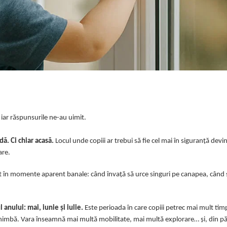
 iar răspunsurile ne-au uimit.
ă. Ci chiar acasă.
Locul unde copiii ar trebui să fie cel mai în siguranță devi
are.
scut în momente aparent banale: când învață să urce singuri pe canapea, când 
anului: mai, iunie și iulie.
Este perioada în care copiii petrec mai mult tim
e schimbă. Vara înseamnă mai multă mobilitate, mai multă explorare… și, din p