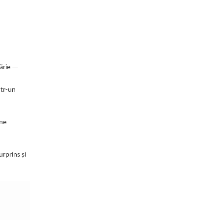
lărie —
ntr-un
ine
urprins și