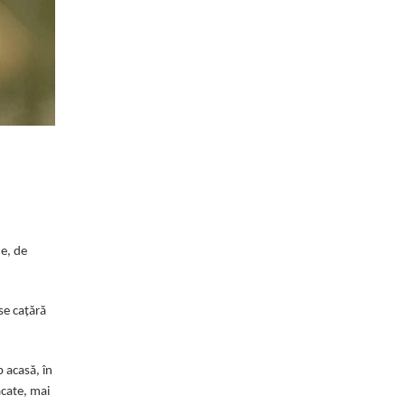
ne, de
se cațără
p acasă, în
ăcate, mai