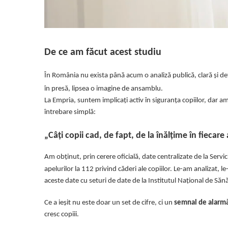
De ce am făcut acest studiu
În România nu exista până acum o analiză publică, clară și det
în presă, lipsea o imagine de ansamblu.
La Empria, suntem implicați activ în siguranța copiilor, dar a
întrebare simplă:
„Câți copii cad, de fapt, de la înălțime în fiecar
Am obținut, prin cerere oficială, date centralizate de la Servic
apelurilor la 112 privind căderi ale copiilor. Le-am analizat,
aceste date cu seturi de date de la Institutul Național de Sănă
Ce a ieșit nu este doar un set de cifre, ci un
semnal de alarm
cresc copiii.