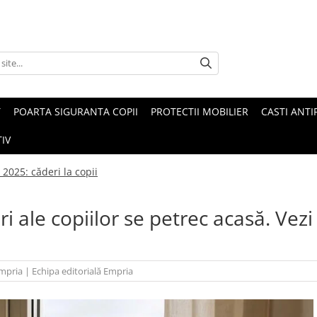
T
POARTA SIGURANTA COPII
PROTECTII MOBILIER
CASTI ANTI
IV
2025: căderi la copii
i ale copiilor se petrec acasă. Vezi
mpria
|
Echipa editorială Empria