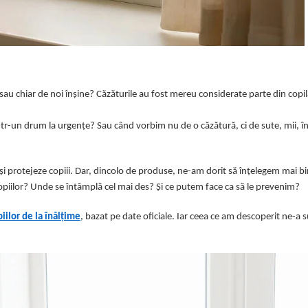
 sau chiar de noi înșine? Căzăturile au fost mereu considerate parte din copi
tr-un drum la urgențe? Sau când vorbim nu de o căzătură, ci de sute, mii, î
ă-și protejeze copiii. Dar, dincolo de produse, ne-am dorit să înțelegem mai b
 copiilor? Unde se întâmplă cel mai des? Și ce putem face ca să le prevenim?
iilor de la înălțime
, bazat pe date oficiale. Iar ceea ce am descoperit ne-a s