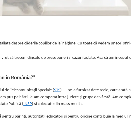
aliată despre căderile copiilor de la înălțime. Cu toate că vedem uneori știr
m vrut să trecem dincolo de presupuneri și cazuri izolate. Așa că am început 
e an în România?”
iul de Telecomunicații Speciale (
STS
) — ne-a furnizat date reale, care arată
 le-am pus pe hărți, le-am comparat între județe și grupe de vârstă. Am compl
tate Publică (
INSP
) și colectate din mass media.
ă
pentru părinți, autorități, educatori și pentru oricine contribuie la mediul î