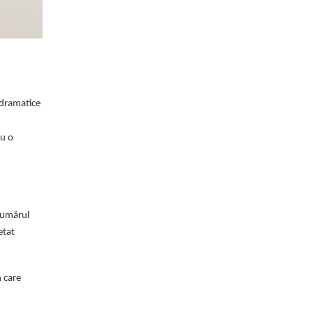
i dramatice
cu o
 numărul
etat
n care