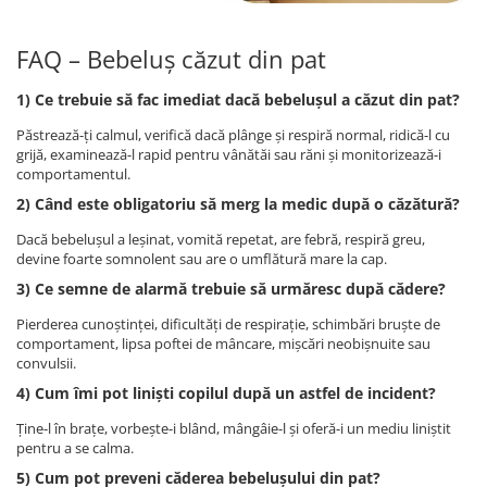
FAQ – Bebeluș căzut din pat
1) Ce trebuie să fac imediat dacă bebelușul a căzut din pat?
Păstrează-ți calmul, verifică dacă plânge și respiră normal, ridică-l cu
grijă, examinează-l rapid pentru vânătăi sau răni și monitorizează-i
comportamentul.
2) Când este obligatoriu să merg la medic după o căzătură?
Dacă bebelușul a leșinat, vomită repetat, are febră, respiră greu,
devine foarte somnolent sau are o umflătură mare la cap.
3) Ce semne de alarmă trebuie să urmăresc după cădere?
Pierderea cunoștinței, dificultăți de respirație, schimbări bruște de
comportament, lipsa poftei de mâncare, mișcări neobișnuite sau
convulsii.
4) Cum îmi pot liniști copilul după un astfel de incident?
Ține-l în brațe, vorbește-i blând, mângâie-l și oferă-i un mediu liniștit
pentru a se calma.
5) Cum pot preveni căderea bebelușului din pat?