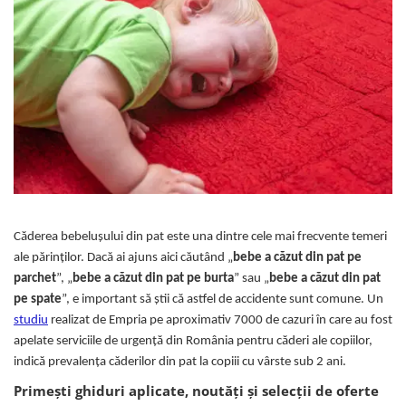
Căderea bebelușului din pat este una dintre cele mai frecvente temeri
ale părinților. Dacă ai ajuns aici căutând „
bebe a căzut din pat pe
parchet
”, „
bebe a căzut din pat pe burta
” sau „
bebe a căzut din pat
pe spate
”, e important să știi că astfel de accidente sunt comune. Un
studiu
realizat de Empria pe aproximativ 7000 de cazuri în care au fost
apelate serviciile de urgență din România pentru căderi ale copiilor,
indică prevalența căderilor din pat la copiii cu vârste sub 2 ani.
Primești ghiduri aplicate, noutăți și selecții de oferte