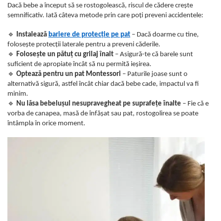
Dacă bebe a început să se rostogolească, riscul de cădere crește
semnificativ. Iată câteva metode prin care poți preveni accidentele:
🔹
Instalează
bariere de protecție pe pat
– Dacă doarme cu tine,
folosește protecții laterale pentru a preveni căderile.
🔹
Folosește un pătuț cu grilaj înalt
– Asigură-te că barele sunt
suficient de apropiate încât să nu permită ieșirea.
🔹
Optează pentru un pat Montessori
– Paturile joase sunt o
alternativă sigură, astfel încât chiar dacă bebe cade, impactul va fi
minim.
🔹
Nu lăsa bebelușul nesupravegheat pe suprafețe înalte
– Fie că e
vorba de canapea, masă de înfășat sau pat, rostogolirea se poate
întâmpla în orice moment.