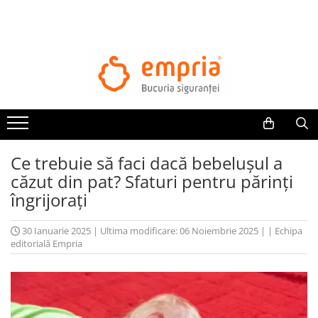
Ce trebuie să faci dacă bebelușul a
căzut din pat? Sfaturi pentru părinți
îngrijorați
30 Ianuarie 2025
|
Ultima modificare: 06 Noiembrie 2025
|
|
Echipa
editorială Empria