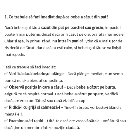
1. Ce trebuie să faci imediat după ce bebe a căzut din pat?
Dacă bebelușul tău
a căzut din pat pe parchet sau gresie
, impactul
poate fi mai puternic decât dacă ar fi căzut pe o suprafață mai moale.
Chiar și așa, în primul rând,
nu intra în panică
. Știm că e mai ușor de
zis decât de făcut, dar dacă tu ești calm, și bebelușul tău se va liniști
mai repede.
Iată ce trebuie să faci imediat:
✅
Verifică dacă bebelușul plânge
– Dacă plânge imediat, e un semn
bun că nu și-a pierdut cunoștința.
✅
Observă poziția în care a căzut
– Dacă
bebe a căzut pe burta
,
asigură-te că respiră normal. Dacă
bebe a căzut pe spate
, verifică
dacă are vreo umflătură sau rană vizibilă la cap.
✅
Ridică-l cu grijă și calmează-l
– Ține-l în brațe, vorbește-i blând și
mângâie-l.
✅
Examinează-l rapid
– Uită-te dacă are vreo vânătaie, umflătură sau
dacă ține un membru într-o poziție ciudată.