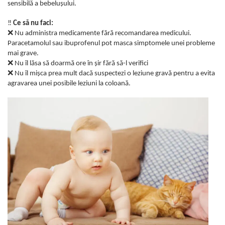
sensibilă a bebelușului.
‼️
Ce să nu faci:
❌
Nu administra medicamente fără recomandarea medicului.
Paracetamolul sau ibuprofenul pot masca simptomele unei probleme
mai grave.
❌
Nu îl lăsa să doarmă ore în șir fără să-l verifici
❌
Nu îl mișca prea mult dacă suspectezi o leziune gravă pentru a evita
agravarea unei posibile leziuni la coloană.