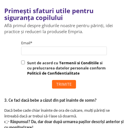
Primești sfaturi utile pentru
siguranța copilului
Află primul despre ghidurile noastre pentru părinți, idei
practice și reduceri la produsele Empria.
Email*
Sunt de acord cu
Termenii si Conditiile
si
cu prelucrarea datelor personale conform
Politicii de Confidentialitate
TRIMITE
3. Ce faci dacă bebe a căzut din pat înainte de somn?
Dacă bebe cade chiar înainte de ora de culcare, mulți părinți se
întreabă dacă ar trebui să-l lase să doarmă.
👉
Răspunsul? Da, dar doar după urmarea pașilor descriși anterior și
cu monitorizare!