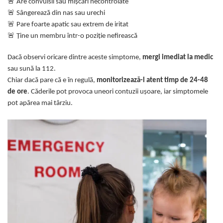
🚨
Are convulsii sau mișcări necontrolate
🚨
Sângerează din nas sau urechi
🚨
Pare foarte apatic sau extrem de iritat
🚨
Ține un membru într-o poziție nefirească
Dacă observi oricare dintre aceste simptome,
mergi imediat la medic
sau sună la 112.
Chiar dacă pare că e în regulă,
monitorizează-l atent timp de 24-48
de ore
. Căderile pot provoca uneori contuzii ușoare, iar simptomele
pot apărea mai târziu.