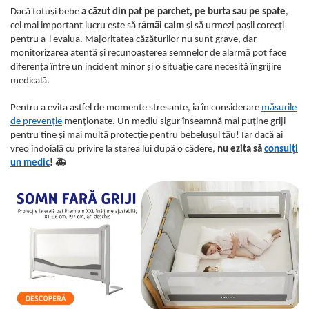
Dacă totuși bebe
a căzut din pat pe parchet, pe burta sau pe spate
,
cel mai important lucru este să
rămâi calm
și să urmezi pașii corecți
pentru a-l evalua. Majoritatea căzăturilor nu sunt grave, dar
monitorizarea atentă și recunoașterea semnelor de alarmă pot face
diferența între un incident minor și o situație care necesită îngrijire
medicală.
Pentru a evita astfel de momente stresante, ia în considerare
măsurile
de prevenție
menționate. Un mediu sigur înseamnă mai puține griji
pentru tine și mai multă protecție pentru bebelușul tău! Iar dacă ai
vreo îndoială cu privire la starea lui după o cădere,
nu ezita să
consulți
un medic
!
🚑