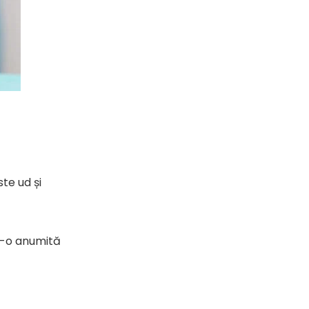
ste ud și
tr-o anumită