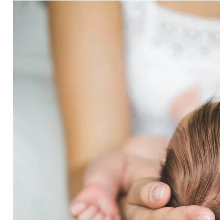
Protectii utile
Poarta siguranta copii
Deflectoare pentru aer
conditionat
Protectii exterior
Casti antifonice pentru copii si
bebelusi
Echipament protectie bicicleta si
ski
Accesorii auto copii
Haine & accesorii plaja
Haine plaja / inot
Ochelari de soare
Palarii protectie UV
Accesorii plaja