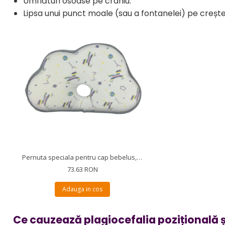
Umflături osoase pe craniu.
Lipsa unui punct moale (sau a fontanelei) pe creștet
Pernuta speciala pentru cap bebelus, anti plagiocefalie pentru formarea capului, perna bebelusi, 23x35 cm, Diverse modele
73.63 RON
Adauga in cos
Ce cauzează plagiocefalia pozițională 