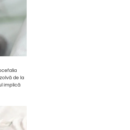
ocefalia
zolvă de la
ul implică