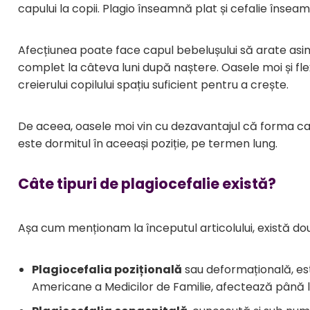
capului la copii. Plagio înseamnă plat și cefalie însea
Resigilate
Afecțiunea poate face capul bebelușului să arate asime
complet la câteva luni după naștere. Oasele moi și fle
creierului copilului spațiu suficient pentru a crește.
De aceea, oasele moi vin cu dezavantajul că forma ca
este dormitul în aceeași poziție, pe termen lung.
Câte tipuri de plagiocefalie există?
Așa cum menționam la începutul articolului, există două
Plagiocefalia pozițională
sau deformațională, est
Americane a Medicilor de Familie, afectează până l