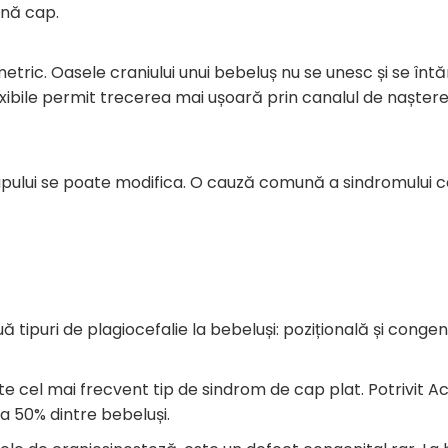
mnă cap.
tric. Oasele craniului unui bebeluș nu se unesc și se înt
xibile permit trecerea mai ușoară prin canalul de naștere
pului se poate modifica. O cauză comună a sindromului ca
 tipuri de plagiocefalie la bebeluși: pozițională și congen
e cel mai frecvent tip de sindrom de cap plat. Potrivit A
a 50% dintre bebeluși.