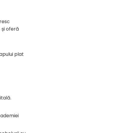
ăresc
 și oferă
pului plat
itală.
cademiei