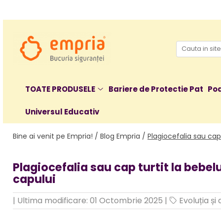
TOATE PRODUSELE
Protectii pat
Oferte Protectii Laterale Pat
Bariere protectie pentru pat
TOATE PRODUSELE
Bariere de Protectie Pat
Poa
Aparatori laterale patut bebe
Universul Educativ
Protectii mobilier
Banda protectie mobila copii
Bine ai venit pe Empria! /
Blog Empria /
Plagiocefalia sau cap
Protectie colturi mobila copii
Sigurante pentru sertare si usi
Plagiocefalia sau cap turtit la bebe
Sigurante geamuri si usi glisante
capului
Kituri de siguranta pentru copii si
bebelusi
|
Ultima modificare: 01 Octombrie 2025
|
Evoluția și
Protectii casa