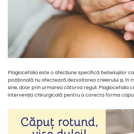
Puericultura mare
Somnul bebelusului
Carucioare si scaune auto
Tarcuri copii / bebelusi
Scaune masa
Ingrijire bebe si mama
Igiena si ingrijire bebelusi
Accesorii bebelusi / nou-nascuti
Plagiocefalia este o afecțiune specifică bebelușilor c
Perne si saltele bebelusi
pozițională nu afectează dezvoltarea creierului și, în 
Diversificare bebelusi
sine, doar prin urmarea câtorva reguli. Plagiocefalia 
Baia bebelusului
intervenția chirurgicală pentru a corecta forma capulu
Maternitate
Jucarii copii si jocuri educative
Jucarii dentitie
Jocuri educative