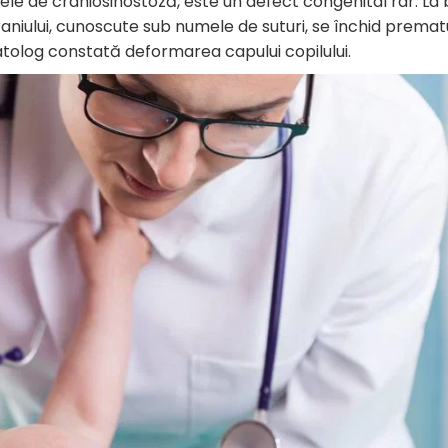
ele de craniosinostoză, este un defect congenital rar. La 
raniului, cunoscute sub numele de suturi, se închid premat
tolog constată deformarea capului copilului.