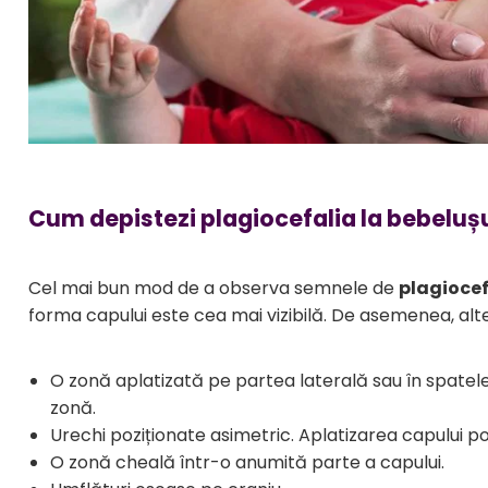
Cum depistezi plagiocefalia la bebeluș
Cel mai bun mod de a observa semnele de
plagiocef
forma capului este cea mai vizibilă. De asemenea, alt
O zonă aplatizată pe partea laterală sau în spatele 
zonă.
Urechi poziționate asimetric. Aplatizarea capului p
O zonă cheală într-o anumită parte a capului.