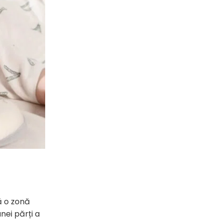
ă o zonă
nei părți a