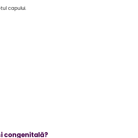
ul capului.
și congenitală?