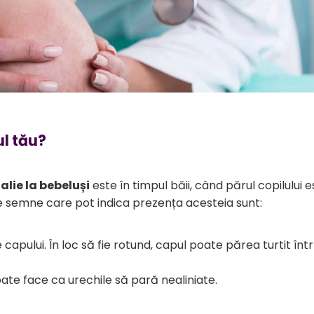
ul tău?
alie la bebeluși
este în timpul băii, când părul copilului e
e semne care pot indica prezența acesteia sunt:
capului. În loc să fie rotund, capul poate părea turtit în
oate face ca urechile să pară nealiniate.