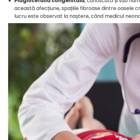
Plagiocefalia congenitală
, cunoscută și sub num
această afecțiune, spațiile fibroase dintre oasele c
lucru este observat la naștere, când medicul neona