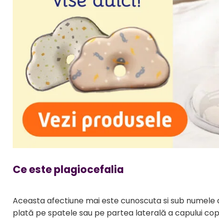
Jucarii bebelusi
Covorase ortopedice senzoriale
Cuburi magnetice JollyHeap®
Rechizite scolare
LEGO
Stikere decorative si covoare
Stickere decorative
Covorase de joaca
Ingrijire adulti
Siguranta animale companie
Ce este plagiocefalia
Carduri Cadou
Propuneri Cadou
Aceasta afectiune mai este cunoscuta si sub numele d
Produse Sub 50 Lei
plată pe spatele sau pe partea laterală a capului copil