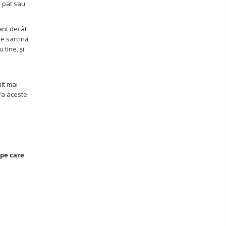
a pat sau
tant decât
re sarcină,
 tine, și
lt mai
era aceste
pe care