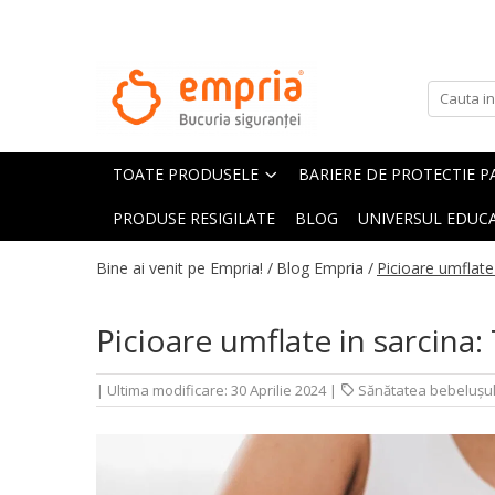
TOATE PRODUSELE
Protectii pat
Oferte Protectii Laterale Pat
TOATE PRODUSELE
BARIERE DE PROTECTIE P
Bariere protectie pentru pat
Aparatori laterale patut bebe
PRODUSE RESIGILATE
BLOG
UNIVERSUL EDUCA
Protectii mobilier
Bine ai venit pe Empria! /
Blog Empria /
Picioare umflate
Banda protectie mobila copii
Protectie colturi mobila copii
Picioare umflate in sarcina
Sigurante pentru sertare si usi
Sigurante geamuri si usi glisante
|
Ultima modificare: 30 Aprilie 2024
|
Sănătatea bebelușul
Kituri de siguranta pentru copii si
bebelusi
Protectii casa