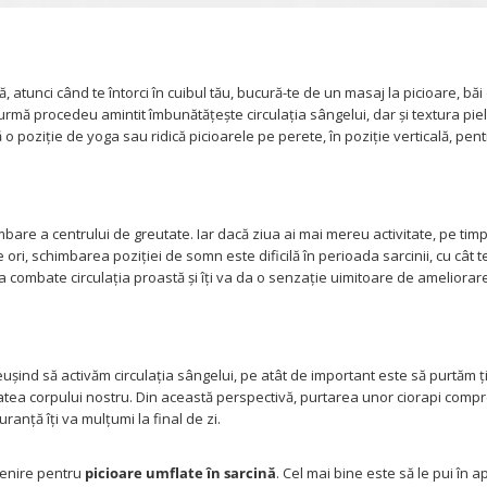
ă, atunci când te întorci în cuibul tău, bucură-te de un masaj la picioare, bă
urmă procedeu amintit îmbunătățește circulația sângelui, dar și textura pielii
 o poziție de yoga sau ridică picioarele pe perete, în poziție verticală, pen
imbare a centrului de greutate. Iar dacă ziua ai mai mereu activitate, pe timp
ori, schimbarea poziției de somn este dificilă în perioada sarcinii, cu cât t
 combate circulația proastă și îți va da o senzație uimitoare de ameliorar
eușind să activăm circulația sângelui, pe atât de important este să purtăm ț
atea corpului nostru. Din această perspectivă, purtarea unor ciorapi compr
guranță îți va mulțumi la final de zi.
venire pentru
picioare umflate în sarcină
. Cel mai bine este să le pui în a