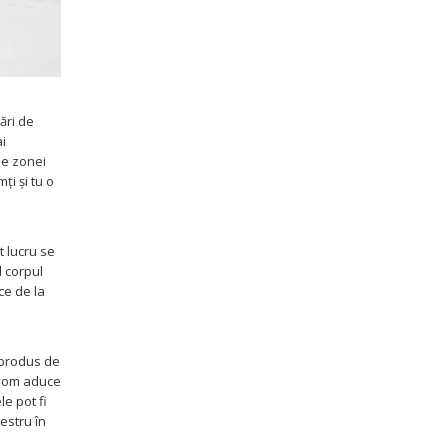
ări de
ai
ale zonei
ți și tu o
t lucru se
d corpul
ce de la
l produs de
e vom aduce
le pot fi
mestru în