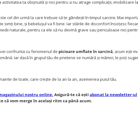
activitatea ta obișnuită și nici pentru a nu atrage complicații, imobilizare l
este cel din urmă la care trebuie să te gândești în timpul sarcinii. Mai impor
 simți bine, și bebelușul va fi bine. Iar stările de disconfort însoțesc fieca
edii naturale, pentru ca ele să nu devină grave sau periculoase nici pentru
te vei confrunta cu fenomenul de
picioare umflate în sarcină
, acum ești mu
emână. Iar dacă în grupul tău de prietene se numără și mămici, le poți sug
înainte de toate, care crește de la an la an, asemenea puiul tău.
magazinului nostru online.
Asigură-te că ești
abonat la newsletter-ul
te că vom merge în același ritm ca până acum.