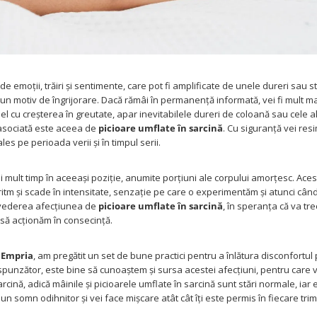
de emoții, trăiri și sentimente, care pot fi amplificate de unele dureri sau st
 un motiv de îngrijorare. Dacă rămâi în permanență informată, vei fi mult m
ralel cu creșterea în greutate, apar inevitabilele dureri de coloană sau cele 
 asociată este aceea de
picioare umflate în sarcină
. Cu siguranță vei resim
es pe perioada verii și în timpul serii.
 mult timp în aceeași poziție, anumite porțiuni ale corpului amorțesc. Aces
ritm și scade în intensitate, senzație pe care o experimentăm și atunci cân
 vederea afecțiunea de
picioare umflate în sarcină
, în speranța că va tre
 să acționăm în consecință.
a
Empria
, am pregătit un set de bune practici pentru a înlătura disconfortu
espunzător, este bine să cunoaștem și sursa acestei afecțiuni, pentru car
cină, adică mâinile și picioarele umflate în sarcină sunt stări normale, iar e
 un somn odihnitor și vei face mișcare atât cât îți este permis în fiecare tri