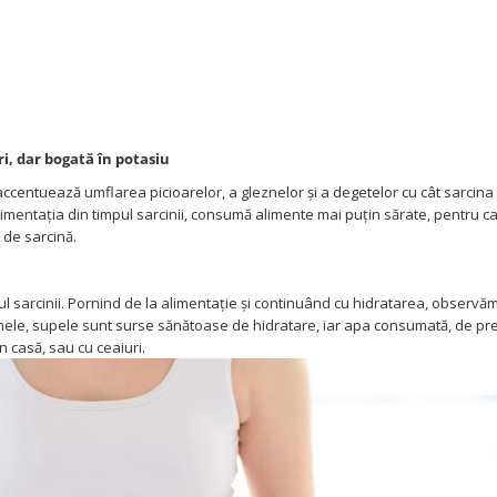
i, dar bogată în potasiu
 accentuează umflarea picioarelor, a gleznelor și a degetelor cu cât sarcina
limentația din timpul sarcinii, consumă alimente mai puțin sărate, pentru ca
 de sarcină.
ul sarcinii. Pornind de la alimentație și continuând cu hidratarea, observă
mele, supele sunt surse sănătoase de hidratare, iar apa consumată, de pre
n casă, sau cu ceaiuri.