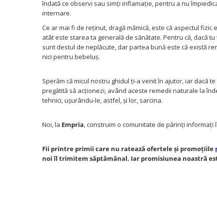
îndată ce observi sau simți inflamație, pentru a nu împiedica 
internare.
Ce ar mai fi de reținut, dragă mămică, este că aspectul fizic 
atât este starea ta generală de sănătate. Pentru că, dacă tu te
sunt destul de neplăcute, dar partea bună este că există rem
nici pentru bebeluș.
Sperăm că micul nostru ghidul ți-a venit în ajutor, iar dacă 
pregătită să acționezi, având aceste remedii naturale la înd
tehnici, ușurându-le, astfel, și lor, sarcina.
Noi, la
Empria
, construim o comunitate de părinți informați 
Fii printre primii care nu ratează ofertele și promoțiile
noi îl trimitem săptămânal. Iar promisiunea noastră es