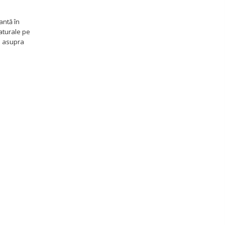
antă în
naturale pe
ce asupra