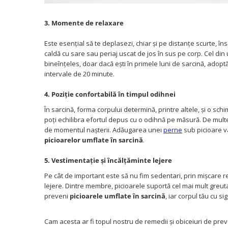
3. Momente de relaxare
Este esențial să te deplasezi, chiar și pe distanțe scurte, îns
caldă cu sare sau periaj uscat de jos în sus pe corp. Cel din 
bineînțeles, doar dacă ești în primele luni de sarcină, adoptă
intervale de 20 minute.
4. Poziție confortabilă în timpul odihnei
În sarcină, forma corpului determină, printre altele, și o sch
poți echilibra efortul depus cu o odihnă pe măsură. De multe 
de momentul nașterii. Adăugarea unei
perne
sub picioare va
picioarelor umflate în sarcină
.
5.
Vestimentație și încălțăminte lejere
Pe cât de important este să nu fim sedentari, prin mișcare r
lejere. Dintre membre, picioarele suportă cel mai mult greut
preveni
picioarele umflate în sarcină
, iar corpul tău cu si
Cam acesta ar fi topul nostru de remedii și obiceiuri de pre