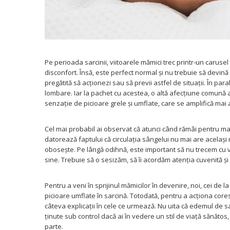
Somnul bebelusului
Carucioare si scaune auto
Tarcuri copii / bebelusi
Scaune masa
Pe perioada sarcinii, viitoarele mămici trec printr-un carusel 
Ingrijire bebe si mama
disconfort. Însă, este perfect normal și nu trebuie să devină
pregătită să acționezi sau să previi astfel de situații. În pa
Igiena si ingrijire bebelusi
lombare. Iar la pachet cu acestea, o altă afecțiune comună
Accesorii bebelusi / nou-nascuti
senzație de picioare grele și umflate, care se amplifică mai al
Perne si saltele bebelusi
Diversificare bebelusi
Cel mai probabil ai observat că atunci când rămâi pentru mai
Baia bebelusului
datorează faptului că circulația sângelui nu mai are același 
obosește. Pe lângă odihnă, este important să nu trecem cu
Maternitate
sine. Trebuie să o sesizăm, să îi acordăm atenția cuvenită și
Jucarii copii si jocuri educative
Pentru a veni în sprijinul mămicilor în devenire, noi, cei de l
Jucarii dentitie
picioare umflate în sarcină. Totodată, pentru a acționa cor
Jocuri educative
câteva explicații în cele ce urmează. Nu uita că edemul de sar
ținute sub control dacă ai în vedere un stil de viață sănătos,
Jucarii bebelusi
parte.