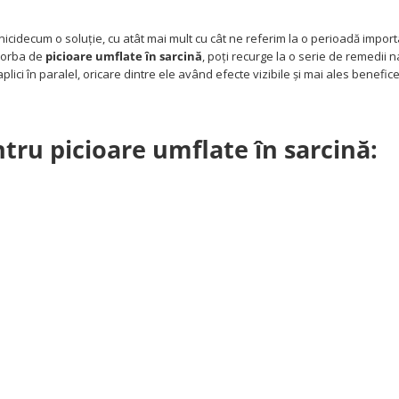
icidecum o soluție, cu atât mai mult cu cât ne referim la o perioadă import
vorba de
picioare umflate în sarcină
, poți recurge la o serie de remedii 
 aplici în paralel, oricare dintre ele având efecte vizibile și mai ales benefi
tru picioare umflate în sarcină: