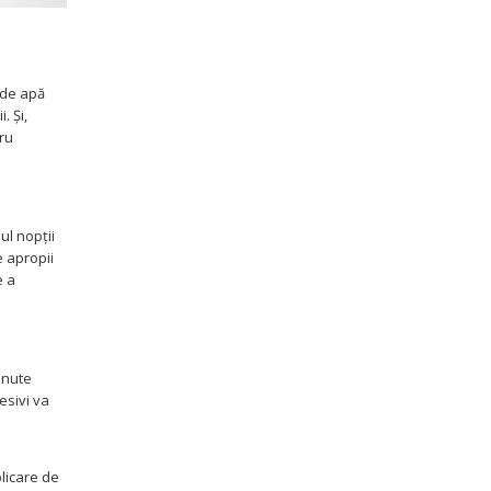
i de apă
. Și,
tru
ul nopții
e apropii
e a
inute
esivi va
plicare de