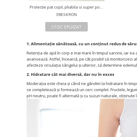
Protectie pat copil, pliabila si super portabila, H 30 cm, Diverse dimensiuni si culori
398.54 RON
STOC EPUIZAT
1. Alimentație sănătoasă, cu un conținut redus de sărur
Retenția de apă în corp e mai mare în timpul sarcinii, iar ea
avansează. Astfel, încearcă, pe cât posibil să monitorizezi a
afecteze circulația sângelui și ulterior, să determine edemul
2. Hidratare cât mai diversă, dar nu în exces
Moderația este cheia și când ne gândim la hidratare în timp
se completează și formează un cerc complet. Fructele, legu
pH neutru, poate fi alternată și cu sucuri naturale, obținute î