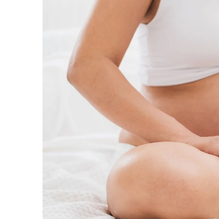
Protectii utile
Poarta siguranta copii
Deflectoare pentru aer conditionat
Protectii exterior
Casti antifonice pentru copii si
bebelusi
Echipament protectie bicicleta si ski
Accesorii auto copii
Haine & accesorii plaja
Haine plaja / inot
Ochelari de soare
Palarii protectie UV
Accesorii plaja
Puericultura mare