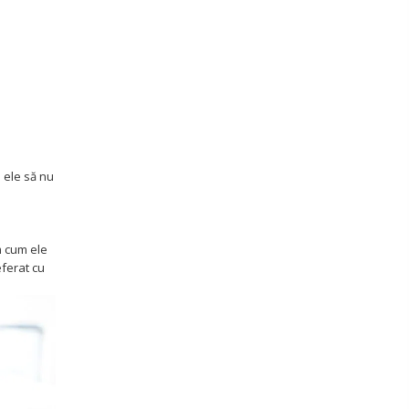
 ele să nu
m cum ele
ferat cu