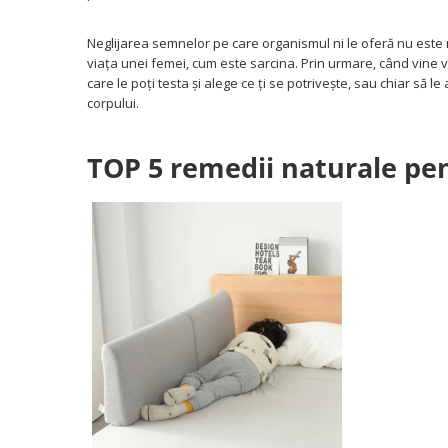
Covorase ortopedice senzoriale
Cuburi magnetice JollyHeap®
Neglijarea semnelor pe care organismul ni le oferă nu este n
Rechizite scolare
viața unei femei, cum este sarcina. Prin urmare, când vine 
LEGO
care le poți testa și alege ce ți se potrivește, sau chiar să le
corpului.
Stikere decorative si covoare
Stickere decorative
TOP 5 remedii naturale pen
Covorase de joaca
Ingrijire adulti
Siguranta animale companie
Carduri Cadou
Propuneri Cadou
Produse Sub 50 Lei
Resigilate