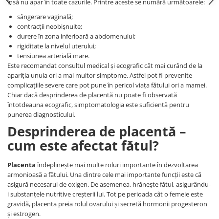
însă nu apar în toate cazurile. Printre aceste se numără următoarele:
sângerare vaginală;
contracții neobișnuite;
durere în zona inferioară a abdomenului;
rigiditate la nivelul uterului;
tensiunea arterială mare.
Este recomandat consultul medical și ecografic cât mai curând de la
apariția unuia ori a mai multor simptome. Astfel pot fi prevenite
complicațiile severe care pot pune în pericol viața fătului ori a mamei.
Chiar dacă desprinderea de placentă nu poate fi observată
întotdeauna ecografic, simptomatologia este suficientă pentru
punerea diagnosticului.
Desprinderea de placentă –
cum este afectat fătul?
Placenta
îndeplinește mai multe roluri importante în dezvoltarea
armonioasă a fătului. Una dintre cele mai importante funcții este că
asigură necesarul de oxigen. De asemenea, hrănește fătul, asigurându-
i substanțele nutritive creșterii lui. Tot pe perioada cât o femeie este
gravidă, placenta preia rolul ovarului și secretă hormonii progesteron
și estrogen.