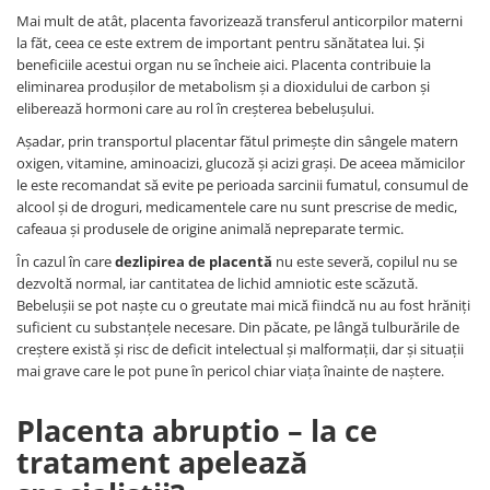
Mai mult de atât, placenta favorizează transferul anticorpilor materni
la făt, ceea ce este extrem de important pentru sănătatea lui. Și
beneficiile acestui organ nu se încheie aici. Placenta contribuie la
eliminarea produșilor de metabolism și a dioxidului de carbon și
eliberează hormoni care au rol în creșterea bebelușului.
Așadar, prin transportul placentar fătul primește din sângele matern
oxigen, vitamine, aminoacizi, glucoză și acizi grași. De aceea mămicilor
le este recomandat să evite pe perioada sarcinii fumatul, consumul de
alcool și de droguri, medicamentele care nu sunt prescrise de medic,
cafeaua și produsele de origine animală nepreparate termic.
În cazul în care
dezlipirea de placentă
nu este severă, copilul nu se
dezvoltă normal, iar cantitatea de lichid amniotic este scăzută.
Bebelușii se pot naște cu o greutate mai mică fiindcă nu au fost hrăniți
suficient cu substanțele necesare. Din păcate, pe lângă tulburările de
creștere există și risc de deficit intelectual și malformații, dar și situații
mai grave care le pot pune în pericol chiar viața înainte de naștere.
Placenta abruptio – la ce
tratament apelează