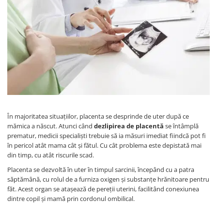
Protectii utile
Poarta siguranta copii
Deflectoare pentru aer conditionat
Protectii exterior
Casti antifonice pentru copii si
bebelusi
Echipament protectie bicicleta si
ski
Accesorii auto copii
În majoritatea situațiilor, placenta se desprinde de uter după ce
mămica a născut. Atunci când
dezlipirea de placentă
se întâmplă
prematur, medicii specialiști trebuie să ia măsuri imediat fiindcă pot fi
Haine & accesorii plaja
în pericol atât mama cât și fătul. Cu cât problema este depistată mai
Haine plaja / inot
din timp, cu atât riscurile scad.
Ochelari de soare
Placenta se dezvoltă în uter în timpul sarcinii, începând cu a patra
Palarii protectie UV
săptămână, cu rolul de a furniza oxigen și substanțe hrănitoare pentru
făt. Acest organ se atașează de pereții uterini, facilitând conexiunea
Accesorii plaja
dintre copil și mamă prin cordonul ombilical.
Puericultura mare