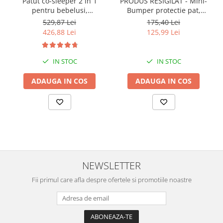
Patut co-sleeper 2 in 1
PRODUS RESIGILAT - Mini-
pentru bebelusi,
Bumper protectie pat,
transformabil in bariera pat
50(L)x56(H) cm, Diverse
529,87 Lei
175,40 Lei
copii, adaptabil si portabil,
culori
426,88 Lei
125,99 Lei
97 × 44 × 40 cm / 185 × 40
cm
IN STOC
IN STOC
ADAUGA IN COS
ADAUGA IN COS
NEWSLETTER
Fii primul care afla despre ofertele si promotiile noastre