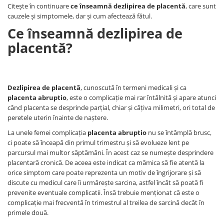
Citește în continuare
ce înseamnă dezlipirea de placentă
, care sunt
Somnul bebelusului
cauzele și simptomele, dar și cum afectează fătul.
Carucioare si scaune auto
Ce înseamnă dezlipirea de
Tarcuri copii / bebelusi
placentă?
Scaune masa
Ingrijire bebe si mama
Dezlipirea de placentă
, cunoscută în termeni medicali și ca
Igiena si ingrijire bebelusi
placenta abruptio
, este o complicație mai rar întâlnită și apare atunci
Accesorii bebelusi / nou-nascuti
când placenta se desprinde parțial, chiar și câțiva milimetri, ori total de
Perne si saltele bebelusi
peretele uterin înainte de naștere.
Diversificare bebelusi
La unele femei complicația
placenta abruptio
nu se întâmplă brusc,
ci poate să înceapă din primul trimestru și să evolueze lent pe
Baia bebelusului
parcursul mai multor săptămâni. În acest caz se numește desprindere
Maternitate
placentară cronică. De aceea este indicat ca mămica să fie atentă la
orice simptom care poate reprezenta un motiv de îngrijorare și să
Jucarii copii si jocuri educative
discute cu medicul care îi urmărește sarcina, astfel încât să poată fi
prevenite eventuale complicatii. Însă trebuie menționat că este o
Jucarii dentitie
complicație mai frecventă în trimestrul al treilea de sarcină decât în
Jocuri educative
primele două.
Jucarii bebelusi