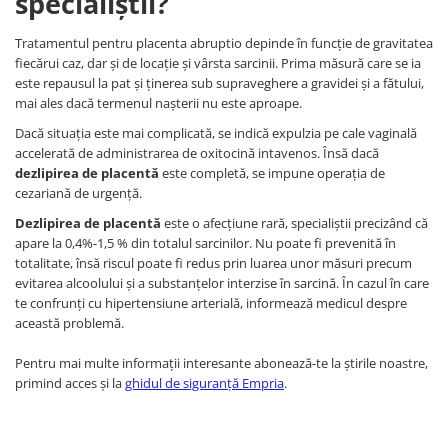
specialiștii?
Tratamentul pentru placenta abruptio depinde în funcție de gravitatea
fiecărui caz, dar și de locație și vârsta sarcinii. Prima măsură care se ia
este repausul la pat și ținerea sub supraveghere a gravidei și a fătului,
mai ales dacă termenul nașterii nu este aproape.
Dacă situația este mai complicată, se indică expulzia pe cale vaginală
accelerată de administrarea de oxitocină intavenos. Însă dacă
dezlipirea de placentă
este completă, se impune operația de
cezariană de urgență.
Dezlipirea de placentă
este o afecțiune rară, specialiștii precizând că
apare la 0,4%-1,5 % din totalul sarcinilor. Nu poate fi prevenită în
totalitate, însă riscul poate fi redus prin luarea unor măsuri precum
evitarea alcoolului și a substanțelor interzise în sarcină. În cazul în care
te confrunți cu hipertensiune arterială, informează medicul despre
această problemă.
Pentru mai multe informații interesante abonează-te la știrile noastre,
primind acces și la
ghidul de siguranță Empria
.