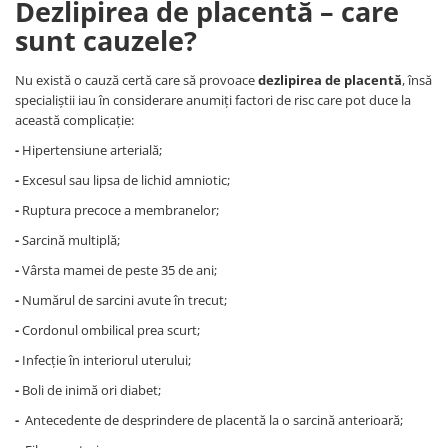
Dezlipirea de placentă – care
Covorase ortopedice senzoriale
sunt cauzele?
Cuburi magnetice JollyHeap®
Rechizite scolare
Nu există o cauză certă care să provoace
dezlipirea de placentă
, însă
LEGO
specialiștii iau în considerare anumiți factori de risc care pot duce la
această complicație:
Stikere decorative si covoare
-
Hipertensiune arterială;
Stickere decorative
-
Excesul sau lipsa de lichid amniotic;
Covorase de joaca
-
Ruptura precoce a membranelor;
-
Sarcină multiplă;
Ingrijire adulti
-
Vârsta mamei de peste 35 de ani;
Siguranta animale companie
-
Numărul de sarcini avute în trecut;
Carduri Cadou
-
Cordonul ombilical prea scurt;
Propuneri Cadou
-
Infecție în interiorul uterului;
-
Boli de inimă ori diabet;
Produse Sub 50 Lei
-
Antecedente de desprindere de placentă la o sarcină anterioară;
Resigilate