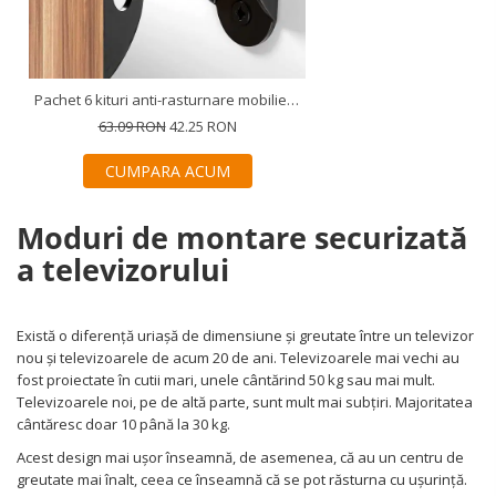
Covorase ortopedice senzoriale
Cuburi magnetice JollyHeap®
Rechizite scolare
LEGO
Pachet 6 kituri anti-rasturnare mobilier, protectie copii, protectie cutremur, Empria, Diverse culori
63.09 RON
42.25 RON
Stikere decorative si covoare
Stickere decorative
CUMPARA ACUM
Covorase de joaca
Moduri de montare securizată
Ingrijire adulti
a televizorului
Siguranta animale companie
Există o diferență uriașă de dimensiune și greutate între un televizor
Carduri Cadou
nou și televizoarele de acum 20 de ani. Televizoarele mai vechi au
Propuneri Cadou
fost proiectate în cutii mari, unele cântărind 50 kg sau mai mult.
Televizoarele noi, pe de altă parte, sunt mult mai subțiri. Majoritatea
cântăresc doar 10 până la 30 kg.
Produse Sub 50 Lei
Acest design mai ușor înseamnă, de asemenea, că au un centru de
Resigilate
greutate mai înalt, ceea ce înseamnă că se pot răsturna cu ușurință.