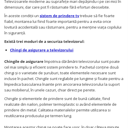
Televizoarele moderne au suprafețe mari depășindu-i pe cei mici în
dimensiuni, dar care pot fi răsturnate fără eforturi deosebite.
În aceste condiții un
sistem de prindere tv
trebuie să fie foarte
fiabil, montarea lui fiind foarte importantă pentru a evita orice
lovitură accidentală sau răsturnare, pentru a menține viața copilului
în siguranță.
Există trei moduri de a securiza televizorul:
Chingi de asigurare a televizorului
Chingile de asigurare
împotriva dărâmării televizorului sunt poate
cel mai simplu și eficient sistem prindere tv. Pachetul conține două
chingi și o varietate de șuruburi, toate elementele necesare sunt
incluse în pachet. Chingile sunt reglabile pe lungime și fixate pentru a
împiedica bascularea înainte prin ancorarea televizorului la suport
sau mobilierul, în unele cazuri, chiar direct pe perete.
Chingile și elementele de prindere sunt de bună calitate, fiind
realizate din nailon, polimer termoplastic si având elementele de
prindere din metal. Calitatea materialelor permite utilizarea si
reutilizarea produsului pe termen lung.
Montarea acestor chingi se poate face ușor, în doar câteva minute,