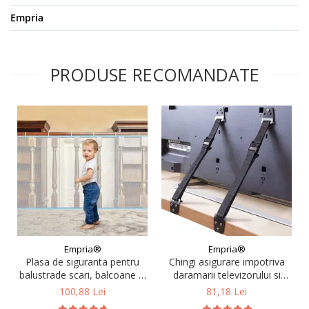
Empria
PRODUSE RECOMANDATE
Empria®
Empria®
Plasa de siguranta pentru
Chingi asigurare impotriva
balustrade scari, balcoane si
daramarii televizorului si
terase, 300 x 78 cm, alb
mobilierului, din nailon si
100,88 Lei
81,18 Lei
metal