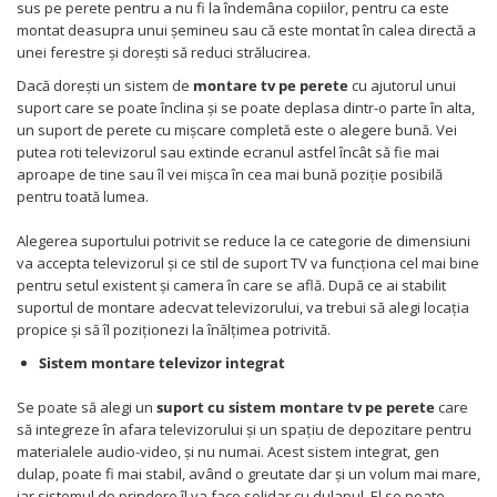
sus pe perete pentru a nu fi la îndemâna copiilor, pentru ca este
montat deasupra unui șemineu sau că este montat în calea directă a
unei ferestre și dorești să reduci strălucirea.
Dacă dorești un sistem de
montare tv pe perete
cu ajutorul unui
suport care se poate înclina și se poate deplasa dintr-o parte în alta,
un suport de perete cu mișcare completă este o alegere bună. Vei
putea roti televizorul sau extinde ecranul astfel încât să fie mai
aproape de tine sau îl vei mișca în cea mai bună poziție posibilă
pentru toată lumea.
Alegerea suportului potrivit se reduce la ce categorie de dimensiuni
va accepta televizorul și ce stil de suport TV va funcționa cel mai bine
pentru setul existent și camera în care se află. După ce ai stabilit
suportul de montare adecvat televizorului, va trebui să alegi locația
propice și să îl poziționezi la înălțimea potrivită.
Sistem montare televizor integrat
Se poate să alegi un
suport cu sistem montare tv pe perete
care
să integreze în afara televizorului și un spațiu de depozitare pentru
materialele audio-video, și nu numai. Acest sistem integrat, gen
dulap, poate fi mai stabil, având o greutate dar și un volum mai mare,
iar sistemul de prindere îl va face solidar cu dulapul. El se poate