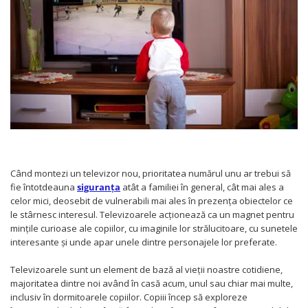
Protectii utile
Poarta siguranta copii
Deflectoare pentru aer conditionat
Protectii exterior
Casti antifonice pentru copii si
bebelusi
Echipament protectie bicicleta si ski
Accesorii auto copii
Când montezi un televizor nou, prioritatea numărul unu ar trebui să
Haine & accesorii plaja
fie întotdeauna
siguranța
atât a familiei în general, cât mai ales a
celor mici, deosebit de vulnerabili mai ales în prezența obiectelor ce
Haine plaja / inot
le stârnesc interesul. Televizoarele acționează ca un magnet pentru
Ochelari de soare
mințile curioase ale copiilor, cu imaginile lor strălucitoare, cu sunetele
Palarii protectie UV
interesante și unde apar unele dintre personajele lor preferate.
Accesorii plaja
Televizoarele sunt un element de bază al vieții noastre cotidiene,
majoritatea dintre noi având în casă acum, unul sau chiar mai multe,
Puericultura mare
inclusiv în dormitoarele copiilor. Copiii încep să exploreze