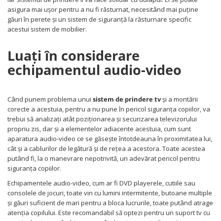
asigura mai ușor pentru a nu fi răsturnat, necesitând mai puține
găuri în perete și un sistem de siguranță la răsturnare specific
acestui sistem de mobilier.
Luați în considerare
echipamentul audio-video
Când punem problema unui
sistem de prindere tv
și a montării
corecte a acestuia, pentru a nu pune în pericol siguranța copiilor, va
trebui să analizați atât poziționarea și securizarea televizorului
propriu zis, dar și a elementelor adiacente acestuia, cum sunt
aparatura audio-video ce se găsește întotdeauna în proximitatea lui,
cât și a cablurilor de legătură și de rețea a acestora. Toate acestea
putând fi, la o manevrare nepotrivită, un adevărat pericol pentru
siguranța copiilor.
Echipamentele audio-video, cum ar fi DVD playerele, cutiile sau
consolele de jocuri, toate vin cu lumini intermitente, butoane multiple
și găuri suficient de mari pentru a bloca lucrurile, toate putând atrage
atenția copilului. Este recomandabil să optezi pentru un suport tv cu