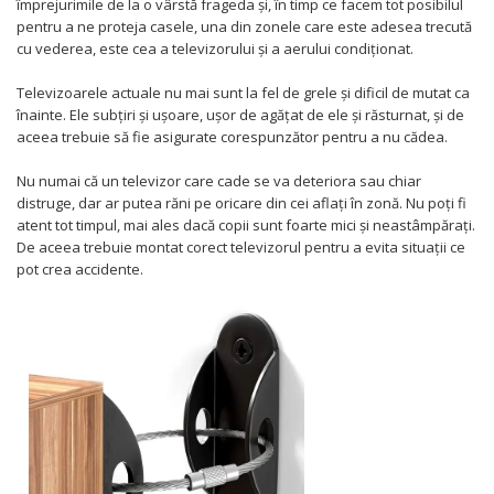
împrejurimile de la o vârstă frageda și, în timp ce facem tot posibilul
Somnul bebelusului
pentru a ne proteja casele, una din zonele care este adesea trecută
Carucioare si scaune auto
cu vederea, este cea a televizorului și a aerului condiționat.
Tarcuri copii / bebelusi
Scaune masa
Televizoarele actuale nu mai sunt la fel de grele și dificil de mutat ca
înainte. Ele subțiri și ușoare, ușor de agățat de ele și răsturnat, și de
aceea trebuie să fie asigurate corespunzător pentru a nu cădea.
Ingrijire bebe si mama
Igiena si ingrijire bebelusi
Nu numai că un televizor care cade se va deteriora sau chiar
distruge, dar ar putea răni pe oricare din cei aflați în zonă. Nu poți fi
Accesorii bebelusi / nou-nascuti
atent tot timpul, mai ales dacă copii sunt foarte mici și neastâmpărați.
Perne si saltele bebelusi
De aceea trebuie montat corect televizorul pentru a evita situații ce
Diversificare bebelusi
pot crea accidente.
Baia bebelusului
Maternitate
Jucarii copii si jocuri educative
Jucarii dentitie
Jocuri educative
Jucarii bebelusi