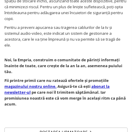
spațiu de stocare închis, ascunzând toate aceste dispozitive, pentru
că minimizezi riscul. Pentru un plus de liniște sufletească, poți opta
întotdeauna pentru adăugarea unei încuietori de siguranță pentru
copii.
Pentru a preveni apucarea sau tragerea cablurilor de la tv și
sistemul audio-video, este indicat un sistem de gestionare a
acestora, care le va ține împreună și nu va permite să se tragă de
ele.
Noi, la Empria, construim o comunitate de părinți informați
înainte de toate, care crește de la an la an, asemenea puiului
tău.
Fii printre primii care nu ratează ofertele și promoțiile
magazinului nostru online.
Asigură-te că ești
abonat la
newsletter-ul
pe care noi îl trimitem săptămânal. Iar
promisiunea noastră este că vom merge în același ritm ca până
acum.