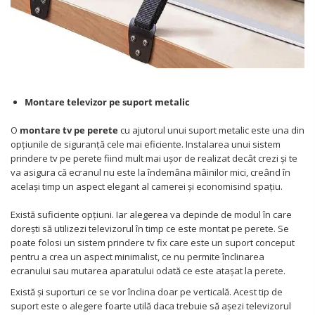
Montare televizor pe suport metalic
O
montare tv pe perete
cu ajutorul unui suport metalic este una din
opțiunile de siguranță cele mai eficiente. Instalarea unui sistem
prindere tv pe perete fiind mult mai ușor de realizat decât crezi și te
va asigura că ecranul nu este la îndemâna mâinilor mici, creând în
același timp un aspect elegant al camerei și economisind spațiu.
Există suficiente opțiuni. Iar alegerea va depinde de modul în care
dorești să utilizezi televizorul în timp ce este montat pe perete. Se
poate folosi un sistem prindere tv fix care este un suport conceput
pentru a crea un aspect minimalist, ce nu permite înclinarea
ecranului sau mutarea aparatului odată ce este atașat la perete.
Există și suporturi ce se vor înclina doar pe verticală. Acest tip de
suport este o alegere foarte utilă daca trebuie să așezi televizorul