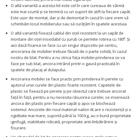
O altă variantă a acestui kit este cel în care cureaua de sârmă
este mai scurtă și se termină cu un suport de știft la fiecare capăt.
Este ușor de montat, dar și de demontat în cazul în care vrem să
schimbăm locul mobilierului sau să curățăm în spatele acestuia.
O altă variantă fixează cablul din oțel rezistent la un capăt de
montare din oțel inoxidabil cu șurub ce permite rotirea cu 180⁰. Și
aici dacă fixarea se face cu un singur dispozitiv pe centru,
ancorarea de mobilier trebuie făcută de o parte solidă, în cazul
nostru de blat. Pentru a nu strica fața mobilei prinderea se va
face pe sub blat, ancora intrând printr-o gaură practicată în
spatele de placaj al dulapului.
Ancorarea mobilei se face practic prin prinderea în perete cu
ajutorul unei curele din plastic foarte rezistent. Capetele de
plastic se fixează pe perete și pe obiectul care trebuie ancorat
față în față, pentru a nu necesita răsucirea curelei, se inserează
ancora din plastic prin fiecare capăt și apoi se blochează
sistemul. Ancorele din noul material nailon 6t are o rezistență și o
rigiditate mai mare, suportă până la 100 kg, au o bună proprietate
ignifugă, stabilitate ridicată, proprietate anti-îmbătrânire și
fisurare.