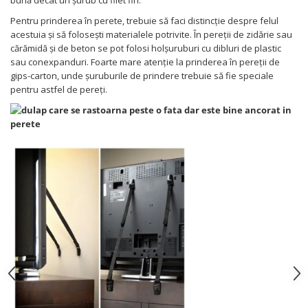
bună decât un șurub cu filet fin.
Pentru prinderea în perete, trebuie să faci distincție despre felul
acestuia și să folosești materialele potrivite. În pereții de zidărie sau
cărămidă și de beton se pot folosi holșuruburi cu dibluri de plastic
sau conexpanduri. Foarte mare atenție la prinderea în pereții de
gips-carton, unde șuruburile de prindere trebuie să fie speciale
pentru astfel de pereți.