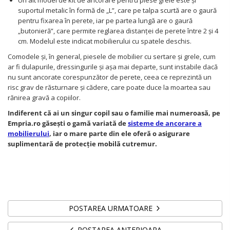
Un alt model de kit de ancorare pentru piese grele este și
suportul metalic în formă de „L”, care pe talpa scurtă are o gaură
pentru fixarea în perete, iar pe partea lungă are o gaură
„butonieră”, care permite reglarea distanței de perete între 2 și 4
cm. Modelul este indicat mobilierului cu spatele deschis.
Comodele și, în general, piesele de mobilier cu sertare și grele, cum
ar fi dulapurile, dressingurile și așa mai departe, sunt instabile dacă
nu sunt ancorate corespunzător de perete, ceea ce reprezintă un
risc grav de răsturnare și cădere, care poate duce la moartea sau
rănirea gravă a copiilor.
Indiferent că ai un singur copil sau o familie mai numeroasă, pe
Empria.ro găsești o gamă variată de
sisteme de ancorare a
mobilierului
, iar o mare parte din ele oferă o asigurare
suplimentară de protecție mobilă cutremur.
POSTAREA URMATOARE
POSTAREA ANTERIOARA