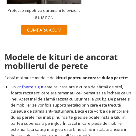
Protectie impotriva daramarii televizorului, ancorare TV, protectie cutremur, chingi din nailon si metal, Empria
81.18 RON
CUMPARA ACUM
Modele de kituri de ancorat
mobilierul de perete
Există mai multe modele de
kituri pentru ancorare dulap perete:
Un
kit foarte sigur
este cel care are o curea de sârmă de oțel,
foarte rezistent, care are terminații ce-i permit să se încheie ca un
inel. Acest inel de sârmă rezistă cu ușurință la 200 kg. De perete și
de mobilier se vor fixa suporți metalici prin care este trecută
cureaua de sârmă anti-răsturnare. Dacă este vorba de ancorare
dulap perete mai înalt și nu foarte greu se poate instala kitul în
partea superioară pe mijloc. În cazul în care piesa de mobilier
este mai lată sau/și mai grea este bine să fie instalate ancore în
fiecare laterală, pentru mai multă siguranță.