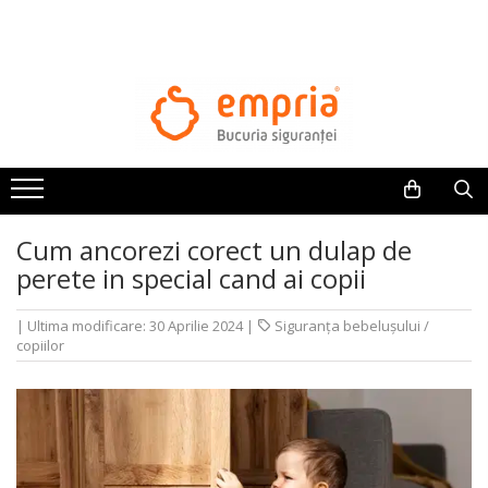
TOATE PRODUSELE
Protectii pat
Oferte Protectii Laterale Pat
Bariere protectie pentru pat
Aparatori laterale patut bebe
Cum ancorezi corect un dulap de
Protectii mobilier
perete in special cand ai copii
Banda protectie mobila copii
Protectie colturi mobila copii
|
Ultima modificare: 30 Aprilie 2024
|
Siguranța bebelușului /
Sigurante pentru sertare si usi
copiilor
Sigurante geamuri si usi glisante
Kituri de siguranta pentru copii si
bebelusi
Protectii casa