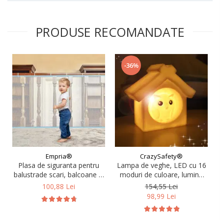
PRODUSE RECOMANDATE
-36%
Empria®
CrazySafety®
Plasa de siguranta pentru
Lampa de veghe, LED cu 16
balustrade scari, balcoane si
moduri de culoare, lumina
terase, 300 x 78 cm, alb
reglabila, Diverse modele
100,88 Lei
154,55 Lei
98,99 Lei