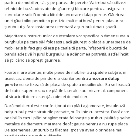
Covorase ortopedice senzoriale
partea de mobilier, cât și pe partea de perete. Va trebui să utilizezi
Cuburi magnetice JollyHeap®
tehnici de bază adecvate de găurire și blocare pentru a asigura o
conexiune solidă pentru kitul de ancorare dulap perete. Găurirea
Rechizite scolare
unei găuri pilot permite o precizie mult mai bună pentru plasarea
LEGO
șurubului și face instalarea ulterioară a șurubului mai ușoară.
Stikere decorative si covoare
Majoritatea instrucțiunilor de instalare vor specifica o dimensiune a
burghiului pe care să-l folosești Dacă găurești o placă a unei piese de
Stickere decorative
mobilier și îți faci griji că ieși pe cealaltă parte, înfășoară o bucată de
Covorase de joaca
bandă adezivă în jurul burghiului la adâncimea potrivită, astfel încât
să știi când să oprești găurirea.
Ingrijire adulti
Foarte mare atenție, multe piese de mobilier au spatele subțire, în
Siguranta animale companie
acest caz clema de prindere a kiturilor pentru
ancorare dulap
perete
nu se fixează de placa de spate a mobilierului. Ea se fixează
de blatul superior sau de plăcile laterale sau oricare alt component
Carduri Cadou
al structurii de rezistență a piesei de mobilier.
Propuneri Cadou
Dacă mobilierul este confecționat din plăci aglomerate, instalează
holșurubul peste straturile presate, nu în linie cu acestea. Dacă este
Produse Sub 50 Lei
posibil, în cazul plăcilor aglomerate folosește șurub cu piuliță și șaibe
metalice de diametru mai mare decât gaura pentru a nu rupe placa.
Resigilate
De asemenea, un șurub cu filet mai gros va avea o prindere mai