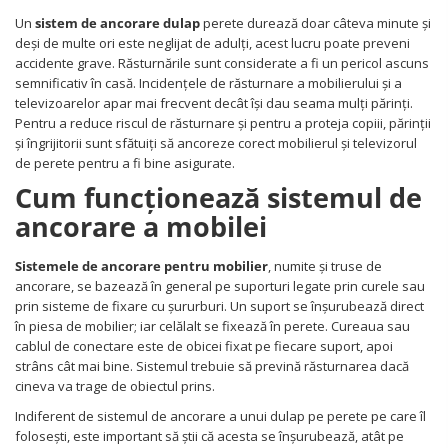
Somnul bebelusului
Un
sistem de ancorare dulap
perete durează doar câteva minute și
Carucioare si scaune auto
deși de multe ori este neglijat de adulți, acest lucru poate preveni
Tarcuri copii / bebelusi
accidente grave. Răsturnările sunt considerate a fi un pericol ascuns
Scaune masa
semnificativ în casă. Incidențele de răsturnare a mobilierului și a
televizoarelor apar mai frecvent decât își dau seama mulți părinți.
Pentru a reduce riscul de răsturnare și pentru a proteja copiii, părinții
Ingrijire bebe si mama
și îngrijitorii sunt sfătuiți să ancoreze corect mobilierul și televizorul
Igiena si ingrijire bebelusi
de perete pentru a fi bine asigurate.
Accesorii bebelusi / nou-nascuti
Cum funcționează sistemul de
Perne si saltele bebelusi
ancorare a mobilei
Diversificare bebelusi
Baia bebelusului
Sistemele de ancorare pentru mobilier
, numite și truse de
ancorare, se bazează în general pe suporturi legate prin curele sau
Maternitate
prin sisteme de fixare cu șururburi. Un suport se înșurubează direct
în piesa de mobilier; iar celălalt se fixează în perete. Cureaua sau
Jucarii copii si jocuri educative
cablul de conectare este de obicei fixat pe fiecare suport, apoi
strâns cât mai bine. Sistemul trebuie să prevină răsturnarea dacă
Jucarii dentitie
cineva va trage de obiectul prins.
Jocuri educative
Indiferent de sistemul de ancorare a unui dulap pe perete pe care îl
Jucarii bebelusi
folosești, este important să știi că acesta se înșurubează, atât pe