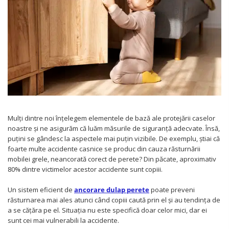
Protectii utile
Poarta siguranta copii
Deflectoare pentru aer conditionat
Protectii exterior
Casti antifonice pentru copii si
bebelusi
Echipament protectie bicicleta si ski
Accesorii auto copii
Mulți dintre noi înțelegem elementele de bază ale protejării caselor
noastre și ne asigurăm că luăm măsurile de siguranță adecvate. Însă,
Haine & accesorii plaja
puțini se gândesc la aspectele mai puțin vizibile. De exemplu, știai că
foarte multe accidente casnice se produc din cauza răsturnării
Haine plaja / inot
mobilei grele, neancorată corect de perete? Din păcate, aproximativ
Ochelari de soare
80% dintre victimelor acestor accidente sunt copiii.
Palarii protectie UV
Un sistem eficient de
ancorare dulap perete
poate preveni
Accesorii plaja
răsturnarea mai ales atunci când copiii caută prin el și au tendința de
a se cățăra pe el. Situația nu este specifică doar celor mici, dar ei
Puericultura mare
sunt cei mai vulnerabili la accidente.