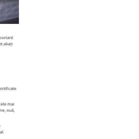
mportant
t aliați
ortificate
Cele mai
ane, ouă,
e
al.