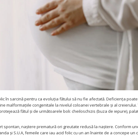
ic în sarcină pentru ca evoluția fătului să nu fie afectată. Deficiența poate
ne malformațiile congenitale la nivelul coloanei vertebrale și al creierului.
i protejează fătul și de următoarele boli: cheiloschizis (buza de iepure), pala
rt spontan, naștere prematură ori greutate redusă la naștere. Conform un
rlanda și S.U.A, femeile care iau acid folic cu un an înainte de a concepe un 