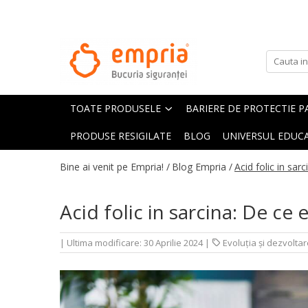
TOATE PRODUSELE
Protectii pat
Oferte Protectii Laterale Pat
TOATE PRODUSELE
BARIERE DE PROTECTIE P
Bariere protectie pentru pat
Aparatori laterale patut bebe
PRODUSE RESIGILATE
BLOG
UNIVERSUL EDUCA
Protectii mobilier
Bine ai venit pe Empria! /
Blog Empria /
Acid folic in sar
Banda protectie mobila copii
Protectie colturi mobila copii
Acid folic in sarcina: De ce 
Sigurante pentru sertare si usi
Sigurante geamuri si usi glisante
|
Ultima modificare: 30 Aprilie 2024
|
Evoluția și dezvolta
Kituri de siguranta pentru copii si
bebelusi
Protectii casa