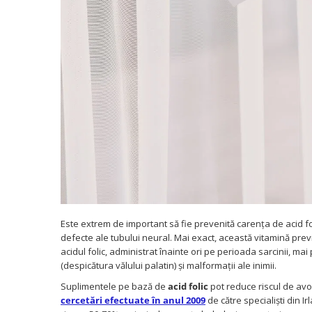
Este extrem de important să fie prevenită carența de acid fol
defecte ale tubului neural. Mai exact, această vitamină previ
acidul folic, administrat înainte ori pe perioada sarcinii, ma
(despicătura vălului palatin) și malformații ale inimii.
Suplimentele pe bază de
acid folic
pot reduce riscul de avo
cercetări efectuate în anul 2009
de către specialiști din I