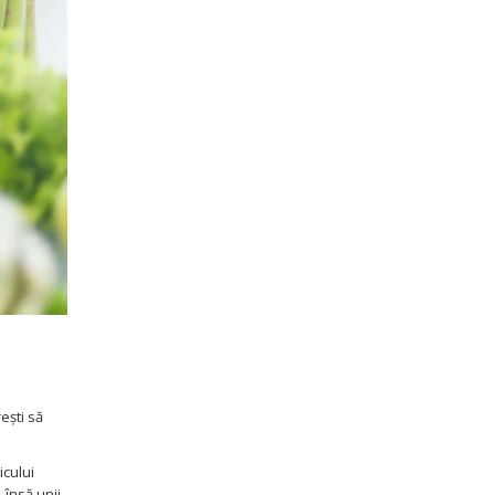
ești să
icului
 însă unii