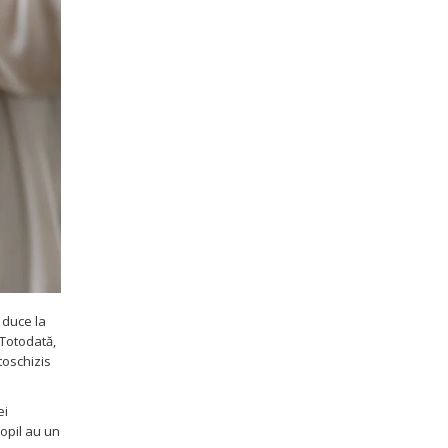
 duce la
 Totodată,
toschizis
ei
copil au un