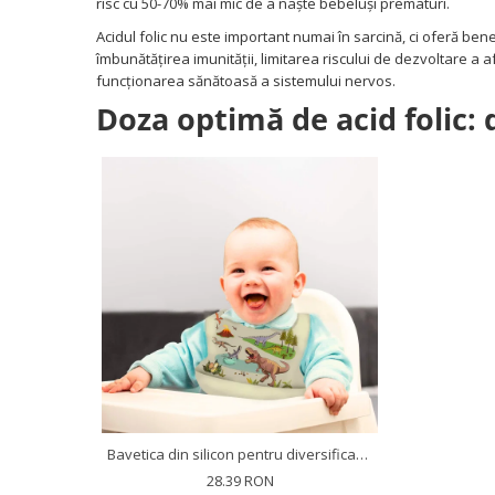
risc cu 50-70% mai mic de a naște bebeluși prematuri.
Acidul folic nu este important numai în sarcină, ci oferă bene
îmbunătățirea imunității, limitarea riscului de dezvoltare a a
funcționarea sănătoasă a sistemului nervos.
Doza optimă de acid folic:
Bavetica din silicon pentru diversificare bebelusi, cu buzunar, baveta cauciuc bebe, Empria, Diverse culori si modele
28.39 RON