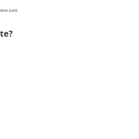
amine sunt:
ate?