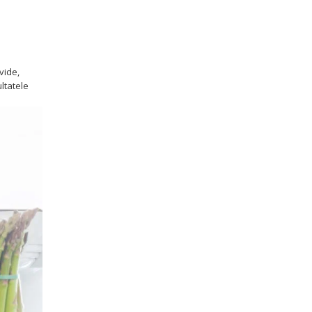
vide,
ltatele