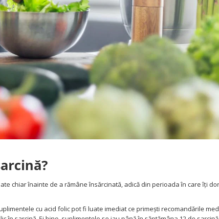
sarcină?
uate chiar înainte de a rămâne însărcinată, adică din perioada în care îți dor
 suplimentele cu acid folic pot fi luate imediat ce primești recomandările med
 folic în sarcină. Ei bine, suplimentele se iau până în săptămâna 12 de sarcină,