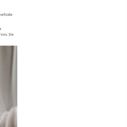
eficiile
a
ervos. De