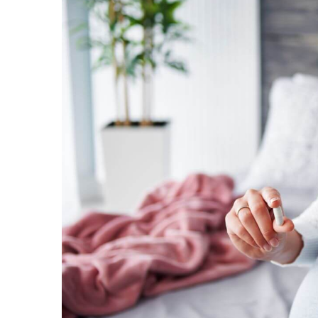
Protectii utile
Poarta siguranta copii
Deflectoare pentru aer conditionat
Protectii exterior
Casti antifonice pentru copii si
bebelusi
Echipament protectie bicicleta si ski
Accesorii auto copii
Haine & accesorii plaja
Haine plaja / inot
Ochelari de soare
Palarii protectie UV
Accesorii plaja
Puericultura mare