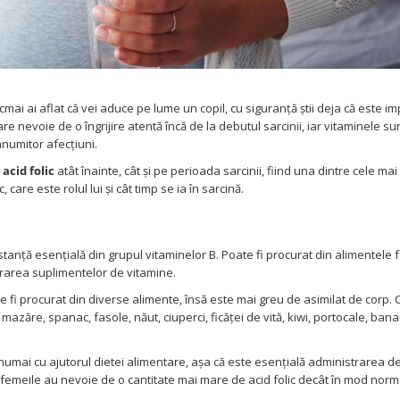
 tocmai ai aflat că vei aduce pe lume un copil, cu siguranță știi deja că este i
are nevoie de o îngrijire atentă încă de la debutul sarcinii, iar vitaminele sun
anumitor afecțiuni.
acid folic
atât înainte, cât și pe perioada sarcinii, fiind una dintre cele mai
 care este rolul lui și cât timp se ia în sarcină.
tanță esențială din grupul vitaminelor B. Poate fi procurat din alimentele f
trarea suplimentelor de vitamine.
e fi procurat din diverse alimente, însă este mai greu de asimilat de corp. 
 mazăre, spanac, fasole, năut, ciuperci, ficăței de vită, kiwi, portocale, ban
umai cu ajutorul dietei alimentare, așa că este esențială administrarea d
i, femeile au nevoie de o cantitate mai mare de acid folic decât în mod norm