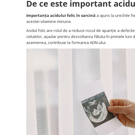
Covorase ortopedice senzoriale
De ce este important acidul
Cuburi magnetice JollyHeap®
Importanța acidului folic în sarcină
a ajuns la urechile fi
Rechizite scolare
acestei vitamine minune.
LEGO
Acidul folic are rolul de a reduce riscul de apariție a defe
Stikere decorative si covoare
celulelor, așadar pentru dezvoltarea fătului în primele luni d
asemenea, contribuie la formarea ADN-ului.
Stickere decorative
Covorase de joaca
Ingrijire adulti
Siguranta animale companie
Carduri Cadou
Propuneri Cadou
Produse Sub 50 Lei
Resigilate