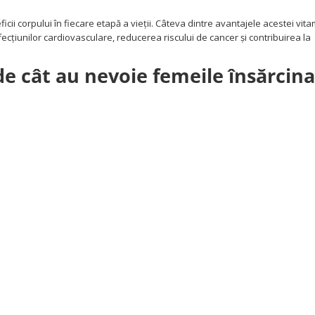
ficii corpului în fiecare etapă a vieții. Câteva dintre avantajele acestei vit
fecțiunilor cardiovasculare, reducerea riscului de cancer și contribuirea la
 de cât au nevoie femeile însărcin