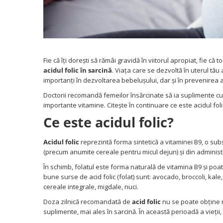
Somnul bebelusului
Carucioare si scaune auto
Tarcuri copii / bebelusi
Scaune masa
Fie că îți dorești să rămâi gravidă în viitorul apropiat, fie că
Ingrijire bebe si mama
acidul folic în sarcină
. Viața care se dezvoltă în uterul tău 
Igiena si ingrijire bebelusi
importanți în dezvoltarea bebelușului, dar și în prevenirea 
Accesorii bebelusi / nou-nascuti
Doctorii recomandă femeilor însărcinate să ia suplimente cu
importante vitamine. Citește în continuare ce este acidul folic,
Perne si saltele bebelusi
Ce este acidul folic?
Diversificare bebelusi
Baia bebelusului
Acidul folic
reprezintă forma sintetică a vitaminei B9, o subs
Maternitate
(precum anumite cereale pentru micul dejun) și din adminis
În schimb, folatul este forma naturală de vitamina B9 și poat
Jucarii copii si jocuri educative
bune surse de acid folic (folat) sunt: avocado, broccoli, kale,
Jucarii dentitie
cereale integrale, migdale, nuci.
Jocuri educative
Doza zilnică recomandată de
acid folic
nu se poate obține n
Jucarii bebelusi
suplimente, mai ales în sarcină. În această perioadă a vieți