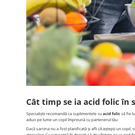
Cât timp se ia acid folic în 
Specialiștii recomandă ca suplimentele cu
acid folic
să fie l
aduci pe lume un copil împreună cu partenerul tău.
Dacă sarcina nu a fost planificată și afli că aștepți un copil,
ginecolog. Cu siguranță îți dorești să știi cât timp se ia acid