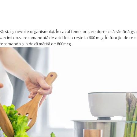
ârsta și nevoile organismului. În cazul femeilor care doresc să rămână gra
rcinii doza recomandată de acid folic crește la 600 mcg. În funcție de rezu
 recomanda și o doză mărită de 800mcg.