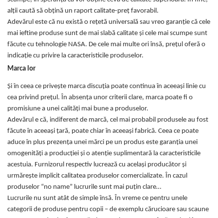
alții caută să obțină un raport calitate-preț favorabil.
Adevărul este că nu există o rețetă universală sau vreo garanție că cele
mai ieftine produse sunt de mai slabă calitate și cele mai scumpe sunt
făcute cu tehnologie NASA. De cele mai multe ori însă, prețul oferă o
indicație cu privire la caracteristicile produselor.
Marca lor
Și în ceea ce privește marca discuția poate continua în aceeași linie cu
cea privind prețul. În absența unor criterii clare, marca poate fi o
promisiune a unei calități mai bune a produselor.
Adevărul e că, indiferent de marcă, cel mai probabil produsele au fost
făcute în aceeași țară, poate chiar în aceeași fabrică. Ceea ce poate
aduce în plus prezența unei mărci pe un produs este garanția unei
omogenități a producției și o atenție suplimentară la caracteristicile
acestuia. Furnizorul respectiv lucrează cu același producător și
urmărește implicit calitatea produselor comercializate. În cazul
produselor “no name” lucrurile sunt mai puțin clare…
Lucrurile nu sunt atât de simple însă. În vreme ce pentru unele
categorii de produse pentru copii – de exemplu cărucioare sau scaune