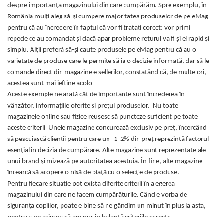
despre importanța magazinului din care cumpărăm. Spre exemplu, în
România mulți aleg să-și cumpere majoritatea produselor de pe eMag
pentru că au încredere în faptul că vor fi tratați corect: vor primi
repede ce au comandat și dacă apar probleme returul va fi și el rapid și
simplu. Alții preferă să-și caute produsele pe eMag pentru că au o
varietate de produse care le permite să ia o decizie informată, dar să le
comande direct din magazinele sellerilor, constatând că, de multe ori,
acestea sunt mai ieftine acolo.
Aceste exemple ne arată cât de importante sunt încrederea în
vânzător, informațiile oferite și prețul produselor. Nu toate
magazinele online sau fizice reușesc să puncteze suficient pe toate
aceste criterii. Unele magazine concurează exclusiv pe preț, încercând
să pescuiască clienții pentru care un -1-2% din preț reprezintă factorul
esențial în decizia de cumpărare. Alte magazine sunt reprezentate ale
unui brand și mizează pe autoritatea acestuia. În fine, alte magazine
încearcă să acopere o nișă de piață cu o selecție de produse.
Pentru fiecare situație pot exista diferite criterii în alegerea
magazinului din care ne facem cumpărăturile. Când e vorba de
siguranța copiilor, poate e bine să ne gândim un minut în plus la asta,