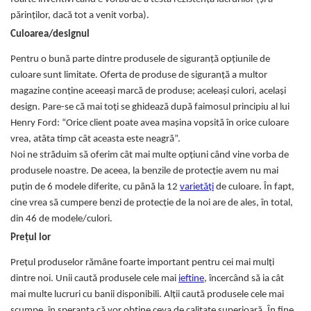
Covorase ortopedice senzoriale
părinților, dacă tot a venit vorba).
Cuburi magnetice JollyHeap®
Culoarea/designul
Rechizite scolare
Pentru o bună parte dintre produsele de siguranță opțiunile de
LEGO
culoare sunt limitate. Oferta de produse de siguranță a multor
magazine conține aceeași marcă de produse; aceleași culori, același
Stikere decorative si covoare
design. Pare-se că mai toți se ghidează după faimosul principiu al lui
Stickere decorative
Henry Ford: “Orice client poate avea mașina vopsită în orice culoare
Covorase de joaca
vrea, atâta timp cât aceasta este neagră”.
Noi ne străduim să oferim cât mai multe opțiuni când vine vorba de
Ingrijire adulti
produsele noastre. De aceea, la benzile de protecție avem nu mai
puțin de 6 modele diferite, cu până la 12
varietăți
de culoare. În fapt,
Siguranta animale companie
cine vrea să cumpere benzi de protecție de la noi are de ales, în total,
din 46 de modele/culori.
Carduri Cadou
Prețul lor
Propuneri Cadou
Prețul produselor rămâne foarte important pentru cei mai mulți
dintre noi. Unii caută produsele cele mai
ieftine
, încercând să ia cât
Produse Sub 50 Lei
mai multe lucruri cu banii disponibili. Alții caută produsele cele mai
Resigilate
scumpe, în speranța că vor obține ceva de calitate superioară. În fine,