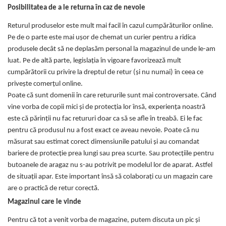
Posibilitatea de a le returna în caz de nevoie
Returul produselor este mult mai facil în cazul cumpărăturilor online.
Pe de o parte este mai ușor de chemat un curier pentru a ridica
produsele decât să ne deplasăm personal la magazinul de unde le-am
luat. Pe de altă parte, legislația în vigoare favorizează mult
cumpărătorii cu privire la dreptul de retur (și nu numai) în ceea ce
privește comerțul online.
Poate că sunt domenii în care retururile sunt mai controversate. Când
vine vorba de copii mici și de protecția lor însă, experiența noastră
este că părinții nu fac retururi doar ca să se afle în treabă. Ei le fac
pentru că produsul nu a fost exact ce aveau nevoie. Poate că nu
măsurat sau estimat corect dimensiunile patului și au comandat
bariere de protecție prea lungi sau prea scurte. Sau protecțiile pentru
butoanele de aragaz nu s-au potrivit pe modelul lor de aparat. Astfel
de situații apar. Este important însă să colaborați cu un magazin care
are o practică de retur corectă.
Magazinul care le vinde
Pentru că tot a venit vorba de magazine, putem discuta un pic și