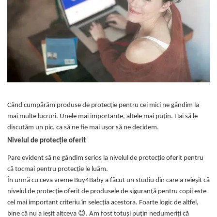
Protectii utile
Poarta siguranta copii
Deflectoare pentru aer conditionat
Protectii exterior
Casti antifonice pentru copii si
bebelusi
Echipament protectie bicicleta si
ski
Când cumpărăm produse de protecție pentru cei mici ne gândim la
Accesorii auto copii
mai multe lucruri. Unele mai importante, altele mai puțin. Hai să le
discutăm un pic, ca să ne fie mai ușor să ne decidem.
Haine & accesorii plaja
Nivelul de protecție oferit
Haine plaja / inot
Pare evident să ne gândim serios la nivelul de protecție oferit pentru
Ochelari de soare
că tocmai pentru protecție le luăm.
Palarii protectie UV
În urmă cu ceva vreme Buy4Baby a făcut un studiu din care a reieșit că
Accesorii plaja
nivelul de protecție oferit de produsele de siguranță pentru copii este
cel mai important criteriu în selecția acestora. Foarte logic de altfel,
Puericultura mare
bine că nu a ieșit altceva 😊. Am fost totuși puțin nedumeriți că