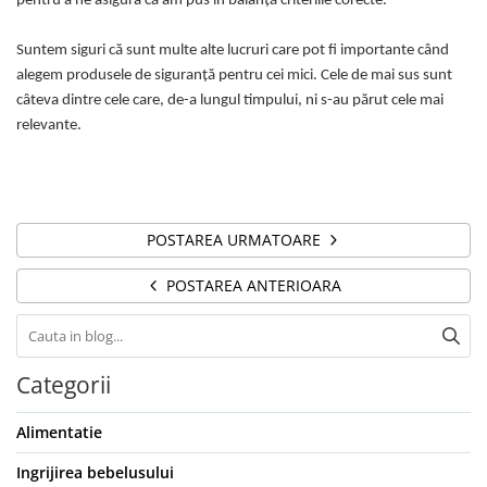
pentru a ne asigura că am pus în balanță criteriile corecte.
Suntem siguri că sunt multe alte lucruri care pot fi importante când
alegem produsele de siguranță pentru cei mici. Cele de mai sus sunt
câteva dintre cele care, de-a lungul timpului, ni s-au părut cele mai
relevante.
POSTAREA URMATOARE
POSTAREA ANTERIOARA
Categorii
Alimentatie
Ingrijirea bebelusului