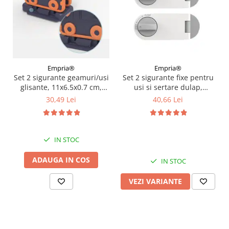
Empria®
Empria®
Set 2 sigurante geamuri/usi
Set 2 sigurante fixe pentru
glisante, 11x6.5x0.7 cm,
usi si sertare dulap,
Diverse culori
10.6x4.15x2.2 cm, Gri
30,49 Lei
40,66 Lei
IN STOC
ADAUGA IN COS
IN STOC
VEZI VARIANTE