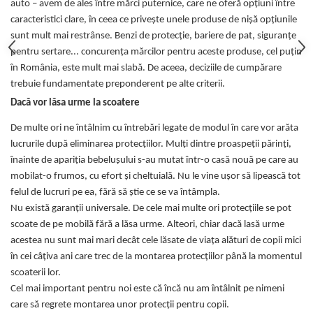
auto – avem de ales între mărci puternice, care ne oferă opțiuni între
caracteristici clare, în ceea ce privește unele produse de nișă opțiunile
sunt mult mai restrânse. Benzi de protecție, bariere de pat, siguranțe
pentru sertare... concurența mărcilor pentru aceste produse, cel puțin
în România, este mult mai slabă. De aceea, deciziile de cumpărare
trebuie fundamentate preponderent pe alte criterii.
Dacă vor lăsa urme la scoatere
De multe ori ne întâlnim cu întrebări legate de modul în care vor arăta
lucrurile după eliminarea protecțiilor. Mulți dintre proaspeții părinți,
înainte de apariția bebelușului s-au mutat într-o casă nouă pe care au
mobilat-o frumos, cu efort și cheltuială. Nu le vine ușor să lipească tot
felul de lucruri pe ea, fără să știe ce se va întâmpla.
Nu există garanții universale. De cele mai multe ori protecțiile se pot
scoate de pe mobilă fără a lăsa urme. Alteori, chiar dacă lasă urme
acestea nu sunt mai mari decât cele lăsate de viața alături de copii mici
în cei câțiva ani care trec de la montarea protecțiilor până la momentul
scoaterii lor.
Cel mai important pentru noi este că încă nu am întâlnit pe nimeni
care să regrete montarea unor protecții pentru copii.