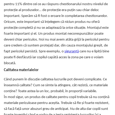
pentru 11% dintre cei ce au răspuns chestionarului nostru nivelul de
Somnul bebelusului
protecție al produselor... de protecție era puțin sau chiar deloc
Carucioare si scaune auto
important. Sperăm să fi fost o eroare în completarea chestionarelor.
Tarcuri copii / bebelusi
Oricum, este important să înțelegem că niciun produs nu oferă
Scaune masa
protecție completă și nu se adaptează la orice situație. Montajul este
foarte important și el. Un produs montat necorespunzător poate
Ingrijire bebe si mama
deveni chiar periculos. Noi nu mai avem atâta grijă la pericolul pentru
care credem că suntem protejați dar, din cauza montajului greșit, de
Igiena si ingrijire bebelusi
fapt pericolul persistă. Spre exemplu, o
siguranță
care nu e lipită bine
Accesorii bebelusi / nou-nascuti
poate fi desfăcută iar copilul capătă acces la zona pe care o voiam
Perne si saltele bebelusi
blocată.
Diversificare bebelusi
Calitatea materialelor
Baia bebelusului
Când punem în discuție calitatea lucrurile pot deveni complicate. Ce
Maternitate
înseamnă calitate? Cum se simte la atingere, cât rezistă, ce materiale
conține? Toate astea la un loc, probabil, în proporții variabile.
Jucarii copii si jocuri educative
În mod sigur, un produs de calitate pentru copii trebuie să nu conțină
Jucarii dentitie
materiale periculoase pentru aceștia. Trebuie să fie și foarte rezistent,
Jocuri educative
să facă față unor abuzuri greu de anticipat. Nu de alta dar copiii sunt
Jucarii bebelusi
foarte inventivi când e vorba de a testa rezistența lucrurilor (și a