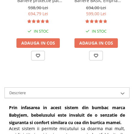
Bariere protectie pat
Bariere BASIC Empria
copii, SELECT, 160x200
protectie pat 160X200 cm
pr
938,90 Lei
694,00 Lei
cm
+ bara stabilizatoare
694,79 Lei
599,00 Lei
IN STOC
IN STOC
ADAUGA IN COS
ADAUGA IN COS
Descriere
Prin infasarea in acest sistem din bumbac marca
BabyJem, bebelusului este invaluit de o senzatie de
siguranta si confort similara cu cea din burtica mamei.
Acest sistem ii permite micutului sa doarma mai mult,