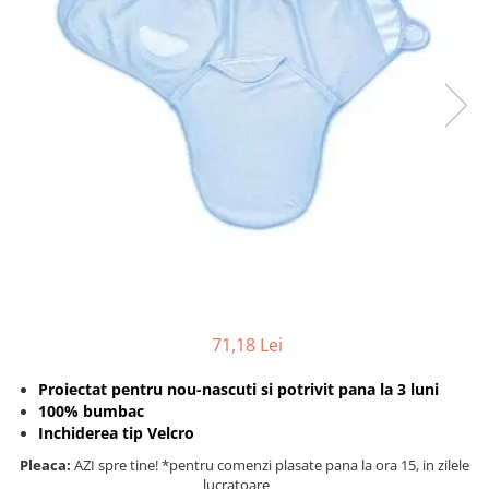
Protectii utile
Poarta siguranta copii
Deflectoare pentru aer conditionat
Protectii exterior
Casti antifonice pentru copii si
bebelusi
Echipament protectie bicicleta si
ski
Accesorii auto copii
Haine & accesorii plaja
71,18 Lei
Haine plaja / inot
Ochelari de soare
Proiectat pentru nou-nascuti si potrivit pana la 3 luni
Palarii protectie UV
100% bumbac
Accesorii plaja
Inchiderea tip Velcro
Pleaca:
AZI spre tine! *pentru comenzi plasate pana la ora 15, in zilele
Puericultura mare
lucratoare