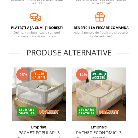
și 2023
peste 279 lei*
Covorase ortopedice senzoriale
Cuburi magnetice JollyHeap®
Rechizite scolare
PLĂTEȘTI AȘA CUM ÎȚI DOREȘTI
BENEFICII LA FIECARE COMANDĂ
LEGO
Online, ramburs, cash, cumperi
Adună puncte de fidelitate și bucură-
acum - plătești mai târziu
te de reduceri!
Stikere decorative si covoare
PRODUSE ALTERNATIVE
Stickere decorative
Covorase de joaca
Ingrijire adulti
-26%
-14%
Siguranta animale companie
Carduri Cadou
Propuneri Cadou
Produse Sub 50 Lei
Empria®
Empria®
PACHET POPULAR: 3
PACHET ECONOMIC: 3
Resigilate