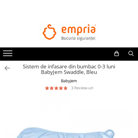
TOATE PRODUSELE
Protectii pat
Oferte Protectii Laterale Pat
Bariere protectie pentru pat
Aparatori laterale patut bebe
Sistem de infasare din bumbac 0-3 luni
Protectii mobilier
BabyJem Swaddle, Bleu
Banda protectie mobila copii
BabyJem
Protectie colturi mobila copii
3 Review-uri
Sigurante pentru sertare si usi
Sigurante geamuri si usi glisante
Kituri de siguranta pentru copii si
bebelusi
Protectii casa