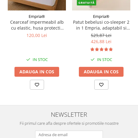
Empria®
Empria®
Cearceaf impermeabil alb
Patut bebelusi co-sleeper 2
cu elastic, husa protectie
in 1 Empria, adaptabil si
saltea tip prosop,
portabil, transformabil in
120,00 Lei
529,87 Lei
160x200x40 cm
bariera pat copii,
426,88 Lei
dimensiune patut 97 × 44 ×
40 cm, dimensiune bariera
185 × 40 cm, reglabil pe
IN STOC
IN STOC
inaltime, pliabil
ADAUGA IN COS
ADAUGA IN COS
NEWSLETTER
Fii primul care afla despre ofertele si promotiile noastre