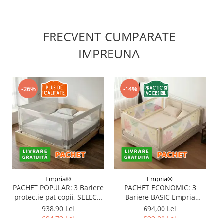
FRECVENT CUMPARATE
IMPREUNA
-26%
-14%
Empria®
Empria®
PACHET POPULAR: 3 Bariere
PACHET ECONOMIC: 3
protectie pat copii, SELECT,
Bariere BASIC Empria
160x200 cm
protectie pat 160X200 cm +
938,90 Lei
694,00 Lei
bara stabilizatoare