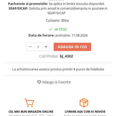
Pachetele si promotiile:
Se aplica in limita stocului disponibil.
Somnul bebelusului
SEAP/SICAP:
Solicita prin email la comenzi@empria.ro postare in
Carucioare si scaune auto
SEAP/SICAP
Tarcuri copii / bebelusi
Culoare
:
Bleu
Scaune masa
IN STOC
Data de livrare:
poimaine, 11.08.2026
Ingrijire bebe si mama
ADAUGA IN COS
Igiena si ingrijire bebelusi
Accesorii bebelusi / nou-nascuti
Cod Produs:
bj_4302
Perne si saltele bebelusi
Diversificare bebelusi
La achizitionarea acestui produs primiti
1
punct de fidelitate
Baia bebelusului
Maternitate
Adauga la Favorite
Jucarii copii si jocuri educative
Jucarii dentitie
Jocuri educative
CEL MAI BUN MAGAZIN ONLINE
LIVRARE AȘA CUM AI NEVOIE
Jucarii bebelusi
Câștigător în anii 2020, 2021, 2022
Rapid, în locker sau acasă, gratuit