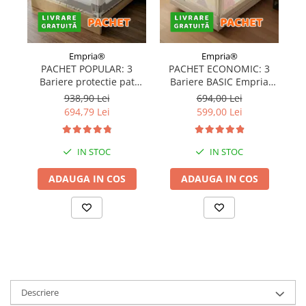
Covorase ortopedice senzoriale
Cuburi magnetice JollyHeap®
Rechizite scolare
Empria®
Empria®
LEGO
PACHET POPULAR: 3
PACHET ECONOMIC: 3
Bariere protectie pat
Bariere BASIC Empria
Stikere decorative si covoare
copii, SELECT, 160x200
protectie pat 160X200 cm
pr
938,90 Lei
694,00 Lei
cm
+ bara stabilizatoare
694,79 Lei
599,00 Lei
Stickere decorative
Covorase de joaca
IN STOC
IN STOC
Ingrijire adulti
ADAUGA IN COS
ADAUGA IN COS
Siguranta animale companie
Carduri Cadou
Propuneri Cadou
Produse Sub 50 Lei
Descriere
Resigilate