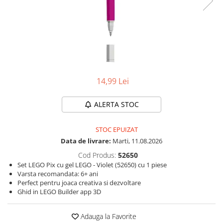
Protectii utile
Poarta siguranta copii
Deflectoare pentru aer conditionat
Protectii exterior
Casti antifonice pentru copii si
14,99 Lei
bebelusi
Echipament protectie bicicleta si
ALERTA STOC
ski
Accesorii auto copii
STOC EPUIZAT
Data de livrare:
Marti, 11.08.2026
Haine & accesorii plaja
Cod Produs:
52650
Haine plaja / inot
Set LEGO Pix cu gel LEGO - Violet (52650) cu 1 piese
Ochelari de soare
Varsta recomandata: 6+ ani
Palarii protectie UV
Perfect pentru joaca creativa si dezvoltare
Ghid in LEGO Builder app 3D
Accesorii plaja
Adauga la Favorite
Puericultura mare