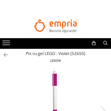
TOATE PRODUSELE
Protectii pat
Oferte Protectii Laterale Pat
Bariere protectie pentru pat
Aparatori laterale patut bebe
Pix cu gel LEGO - Violet (52650)
Protectii mobilier
LEGO®
Banda protectie mobila copii
Protectie colturi mobila copii
Sigurante pentru sertare si usi
Sigurante geamuri si usi glisante
Kituri de siguranta pentru copii si
bebelusi
Protectii casa