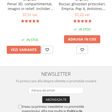
Penar 3D, compartimentat,
Rucsac ghiozdan prescolari,
imagini in relief, inchidere
Empria, Pop It, Antistres,
cu fermoar, pentru scoala si
Rainbow
37,51 Lei
57,22 Lei
gradinita, Empria, Diverse
modele
IN STOC
ADAUGA IN COS
IN STOC
VEZI VARIANTE
NEWSLETTER
Fii primul care afla despre ofertele si promotiile noastre
Vreau sa primesc newsletter cu promotiile
magazinului. Afla mai multe in
Politica de