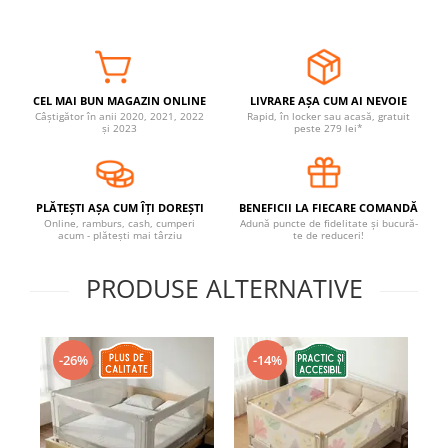
Somnul bebelusului
Carucioare si scaune auto
Tarcuri copii / bebelusi
Scaune masa
CEL MAI BUN MAGAZIN ONLINE
LIVRARE AȘA CUM AI NEVOIE
Câștigător în anii 2020, 2021, 2022
Rapid, în locker sau acasă, gratuit
și 2023
peste 279 lei*
Ingrijire bebe si mama
Igiena si ingrijire bebelusi
Accesorii bebelusi / nou-nascuti
PLĂTEȘTI AȘA CUM ÎȚI DOREȘTI
BENEFICII LA FIECARE COMANDĂ
Online, ramburs, cash, cumperi
Adună puncte de fidelitate și bucură-
Perne si saltele bebelusi
acum - plătești mai târziu
te de reduceri!
Diversificare bebelusi
PRODUSE ALTERNATIVE
Baia bebelusului
Maternitate
Jucarii copii si jocuri educative
-26%
-14%
Jucarii dentitie
Jocuri educative
Jucarii bebelusi