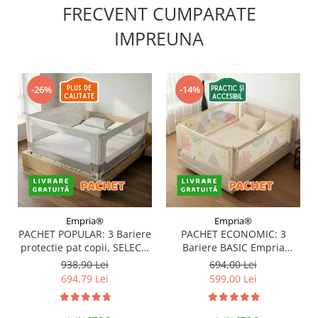
FRECVENT CUMPARATE
IMPREUNA
-26%
-14%
Empria®
Empria®
PACHET POPULAR: 3 Bariere
PACHET ECONOMIC: 3
protectie pat copii, SELECT,
Bariere BASIC Empria
160x200 cm
protectie pat 160X200 cm +
938,90 Lei
694,00 Lei
bara stabilizatoare
694,79 Lei
599,00 Lei