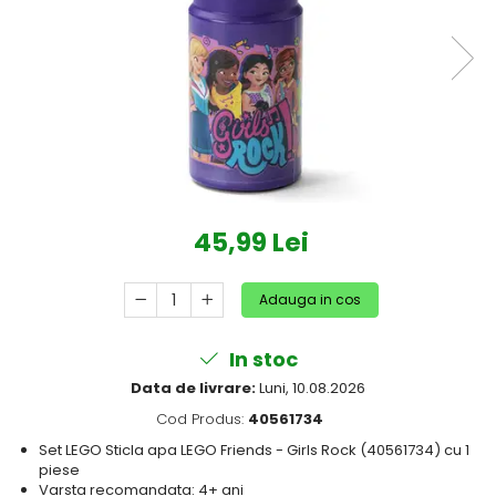
Protectii utile
Poarta siguranta copii
Deflectoare pentru aer
conditionat
Protectii exterior
Casti antifonice pentru copii si
bebelusi
Echipament protectie bicicleta si
45,99 Lei
ski
Accesorii auto copii
Adauga in cos
Haine & accesorii plaja
In stoc
Haine plaja / inot
Data de livrare:
Luni, 10.08.2026
Ochelari de soare
Cod Produs:
40561734
Palarii protectie UV
Set LEGO Sticla apa LEGO Friends - Girls Rock (40561734) cu 1
Accesorii plaja
piese
Varsta recomandata: 4+ ani