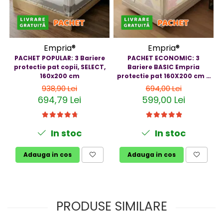
Empria®
Empria®
PACHET POPULAR: 3 Bariere
PACHET ECONOMIC: 3
protectie pat copii, SELECT,
Bariere BASIC Empria
160x200 cm
protectie pat 160X200 cm +
bara stabilizatoare
938,90 Lei
694,00 Lei
694,79 Lei
599,00 Lei
In stoc
In stoc
Adauga in cos
Adauga in cos
PRODUSE SIMILARE