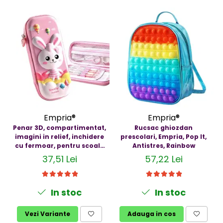
Empria®
Empria®
Penar 3D, compartimentat,
Rucsac ghiozdan
imagini in relief, inchidere
prescolari, Empria, Pop It,
cu fermoar, pentru scoala
Antistres, Rainbow
si gradinita, Empria, Diverse
37,51 Lei
57,22 Lei
modele
In stoc
In stoc
Vezi Variante
Adauga in cos