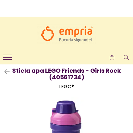
TOATE PRODUSELE
Protectii pat
Oferte Protectii Laterale Pat
Bariere protectie pentru pat
Aparatori laterale patut bebe
Protectii mobilier
Sticla apa LEGO Friends - Girls Rock
(40561734)
Banda protectie mobila copii
Protectie colturi mobila copii
LEGO®
Sigurante pentru sertare si usi
Sigurante geamuri si usi glisante
Kituri de siguranta pentru copii si
bebelusi
Protectii casa