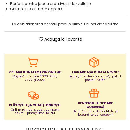
Perfect pentru joaca creativa si dezvoltare
Puericultura mare
Ghid in LEGO Builder app 3D
Somnul bebelusului
Carucioare si scaune auto
La achizitionarea acestui produs primiti
1
punct de fidelitate
Tarcuri copii / bebelusi
Scaune masa
Adauga la Favorite
Ingrijire bebe si mama
Igiena si ingrijire bebelusi
Accesorii bebelusi / nou-nascuti
CEL MAI BUN MAGAZIN ONLINE
LIVRARE AȘA CUM AI NEVOIE
Perne si saltele bebelusi
Câștigător în anii 2020, 2021,
Rapid, în locker sau acasă, gratuit
2022 și 2023
peste 279 lei*
Diversificare bebelusi
Baia bebelusului
Maternitate
BENEFICII LA FIECARE
PLĂTEȘTI AȘA CUM ÎȚI DOREȘTI
COMANDĂ
Online, ramburs, cash, cumperi
Jucarii copii si jocuri educative
Adună puncte de fidelitate și
acum - plătești mai târziu
bucură-te de reduceri!
Jucarii dentitie
Jocuri educative