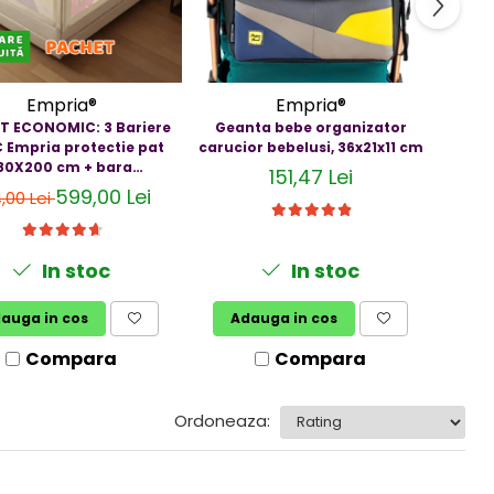
Empria®
Empria®
T ECONOMIC: 3 Bariere
Geanta bebe organizator
Pisto
 Empria protectie pat
carucior bebelusi, 36x21x11 cm
Masaj 
80X200 cm + bara
Rel
151,47 Lei
stabilizatoare
Ca
599,00 Lei
,00 Lei
In stoc
In stoc
auga in cos
Adauga in cos
A
Compara
Compara
Ordoneaza: