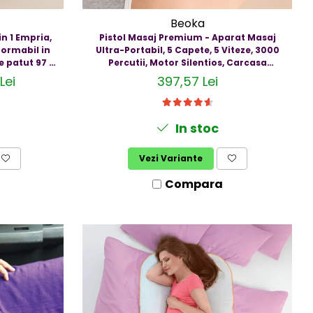
Beoka
in 1 Empria,
Pistol Masaj Premium - Aparat Masaj
formabil in
Ultra-Portabil, 5 Capete, 5 Viteze, 3000
e patut 97 ×
Percutii, Motor Silentios, Carcasa
era 185 × 40
Depozitare,Diverse culori
Lei
397,57 Lei
 pliabil
In stoc
Vezi Variante
Compara