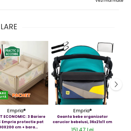
Vezi mai multe
ULARE
%
-51
Empria®
Empria®
T ECONOMIC: 3 Bariere
Geanta bebe organizator
Sup
 Empria protectie pat
carucior bebelusi, 36x21x11 cm
picio
80X200 cm + bara
20.5
151,47 Lei