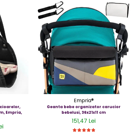
Empria®
cioarelor,
Geanta bebe organizator carucior
cm, Empria,
bebelusi, 36x21x11 cm
151,47 Lei
ei