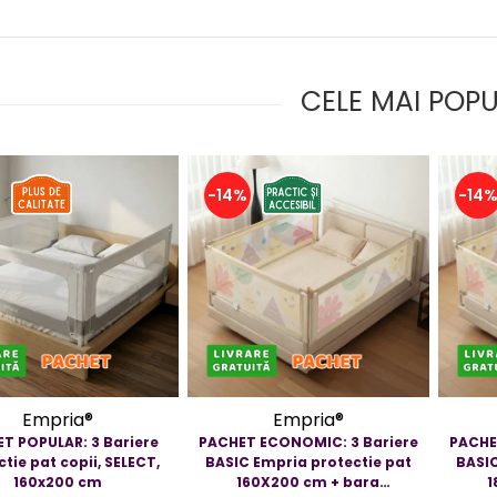
CELE MAI POP
-14%
-14
Empria®
Empria®
T POPULAR: 3 Bariere
PACHET ECONOMIC: 3 Bariere
PACHE
tie pat copii, SELECT,
BASIC Empria protectie pat
BASIC
160x200 cm
160X200 cm + bara
1