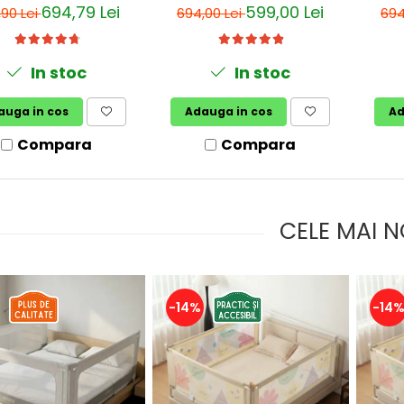
stabilizatoare
694,79 Lei
599,00 Lei
,90 Lei
694,00 Lei
694
In stoc
In stoc
auga in cos
Adauga in cos
Ad
Compara
Compara
CELE MAI N
-14%
-14