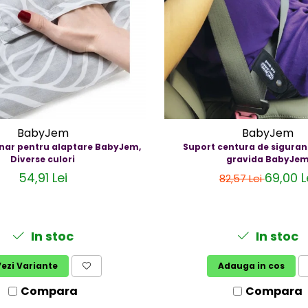
BabyJem
BabyJem
nar pentru alaptare BabyJem,
Suport centura de siguran
Diverse culori
gravida BabyJe
54,91 Lei
69,00 L
82,57 Lei
In stoc
In stoc
ezi Variante
Adauga in cos
Compara
Compara