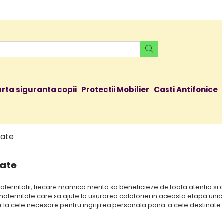
rta siguranta copii
Protectii Mobilier
Casti Antifonice
tate
ate
ternitatii, fiecare mamica merita sa beneficieze de toata atentia si 
aternitate care sa ajute la usurarea calatoriei in aceasta etapa unic
e la cele necesare pentru ingrijirea personala pana la cele destinate
.