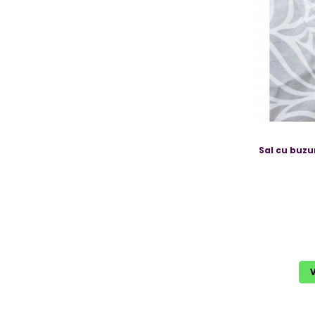
Sal cu buzu
V