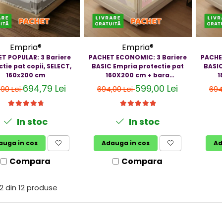
Empria®
Empria®
T POPULAR: 3 Bariere
PACHET ECONOMIC: 3 Bariere
PACHE
tie pat copii, SELECT,
BASIC Empria protectie pat
BASIC
160x200 cm
160X200 cm + bara
1
stabilizatoare
694,79 Lei
599,00 Lei
,90 Lei
694,00 Lei
694
In stoc
In stoc
auga in cos
Adauga in cos
Ad
Compara
Compara
2
din
12
produse