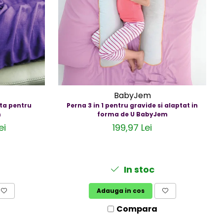
BabyJem
ta pentru
Perna 3 in 1 pentru gravide si alaptat in
m
forma de U BabyJem
ei
199,97 Lei
In stoc
Adauga in cos
Compara