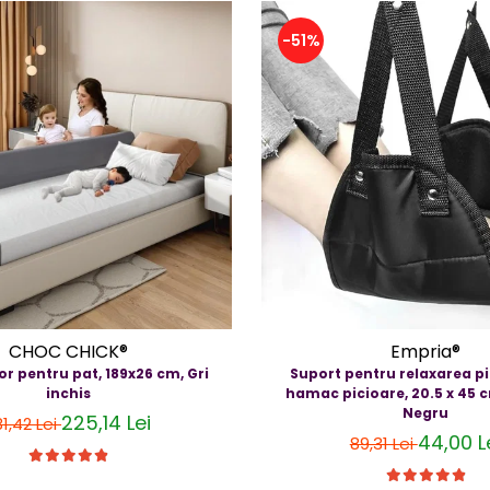
-51%
CHOC CHICK®
Empria®
or pentru pat, 189x26 cm, Gri
Suport pentru relaxarea pi
inchis
hamac picioare, 20.5 x 45 
Negru
225,14 Lei
81,42 Lei
44,00 L
89,31 Lei