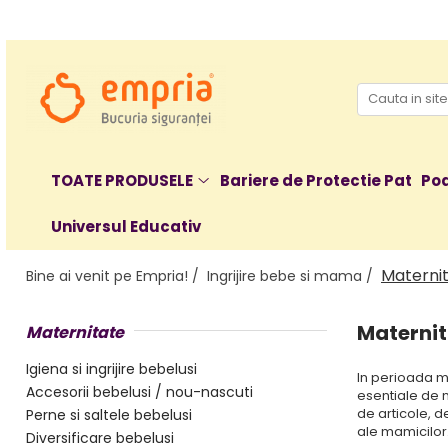
TOATE PRODUSELE
Protectii pat
Oferte Protectii Laterale Pat
Bariere protectie pentru pat
TOATE PRODUSELE
Bariere de Protectie Pat
Poa
Aparatori laterale patut bebe
Universul Educativ
Protectii mobilier
Banda protectie mobila copii
Materni
Bine ai venit pe Empria! /
Ingrijire bebe si mama /
Protectie colturi mobila copii
Sigurante pentru sertare si usi
Maternit
Maternitate
Sigurante geamuri si usi glisante
Kituri de siguranta pentru copii si
Igiena si ingrijire bebelusi
In perioada ma
bebelusi
Accesorii bebelusi / nou-nascuti
esentiale de m
de articole, d
Perne si saltele bebelusi
Protectii casa
ale mamicilor
Diversificare bebelusi