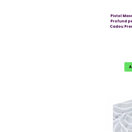
Pistol Masaj Lux - Aparat 
Profund pe
Cadou Prem
A