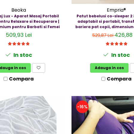
Beoka
Empria®
Masaj Portabil
Patut bebelusi co-sleeper 2 
ntru Relaxare si Recuperare |
adaptabil si portabil, trans
ium pentru Barbati si Femei
bariera pat copii, dimensiun
44 × 40 cm, dimensiune bari
509,93 Lei
426,88 
529,87 Lei
cm, reglabil pe inaltime,
In stoc
In stoc
dauga in cos
Adauga in cos
Compara
Compara
-16%