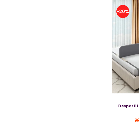
Resigilate
150 Lei - 200 Lei
(2)
-20%
200 Lei - 250 Lei
(1)
300 Lei - 400 Lei
(2)
400 Lei - 500 Lei
(1)
500 Lei - 750 Lei
(1)
Despartit
2