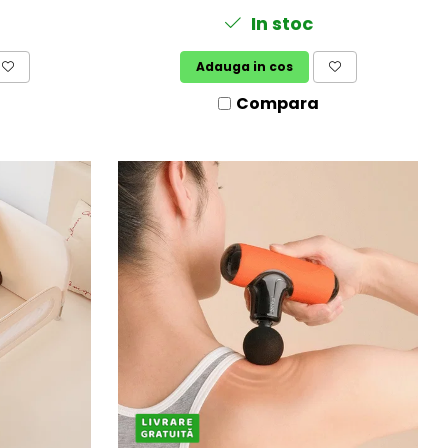
In stoc
Adauga in cos
Compara