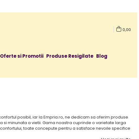
0,00
Oferte si Promotii
Produse Resigilate
Blog
confortul posibil, iar la Empria.ro, ne dedicam sa oferim produse
a si minunata a vietii. Gama noastra cuprinde o varietate larga
 confortului, toate concepute pentru a satisface nevoile specifice