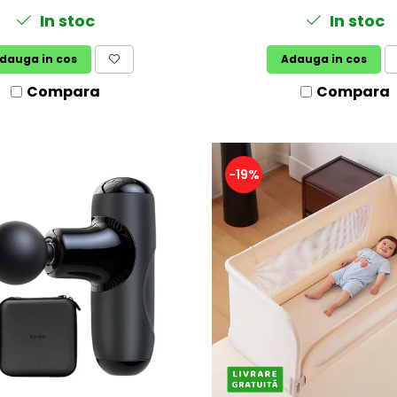
In stoc
In stoc
dauga in cos
Adauga in cos
Compara
Compara
-19%