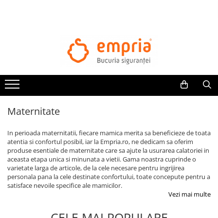
TOATE PRODUSELE
Protectii pat
Oferte Protectii Laterale Pat
Bariere protectie pentru pat
Aparatori laterale patut bebe
Maternitate
Protectii mobilier
Banda protectie mobila copii
In perioada maternitatii, fiecare mamica merita sa beneficieze de toata
Protectie colturi mobila copii
atentia si confortul posibil, iar la Empria.ro, ne dedicam sa oferim
produse esentiale de maternitate care sa ajute la usurarea calatoriei in
Sigurante pentru sertare si usi
aceasta etapa unica si minunata a vietii. Gama noastra cuprinde o
Sigurante geamuri si usi glisante
varietate larga de articole, de la cele necesare pentru ingrijirea
Kituri de siguranta pentru copii si
personala pana la cele destinate confortului, toate concepute pentru a
satisface nevoile specifice ale mamicilor.
bebelusi
Vezi mai multe
Protectii casa
CELE MAI POPULARE