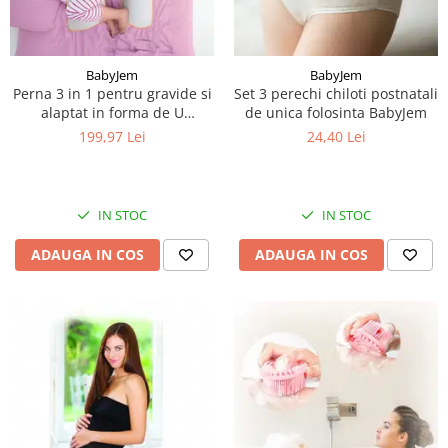
BabyJem
BabyJem
Perna 3 in 1 pentru gravide si
Set 3 perechi chiloti postnatali
alaptat in forma de U
de unica folosinta BabyJem
BabyJem
199,97 Lei
24,40 Lei
IN STOC
IN STOC
ADAUGA IN COS
ADAUGA IN COS