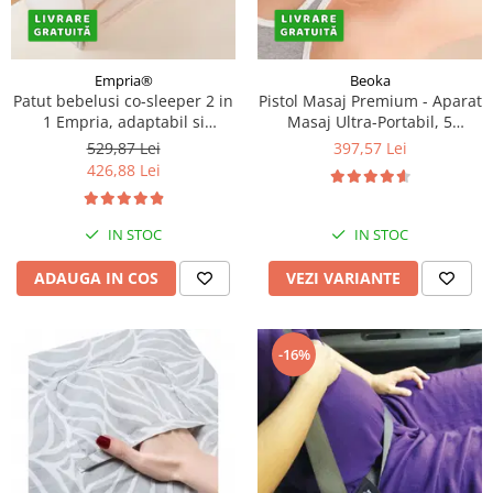
Empria®
Beoka
Patut bebelusi co-sleeper 2 in
Pistol Masaj Premium - Aparat
1 Empria, adaptabil si
Masaj Ultra-Portabil, 5
portabil, transformabil in
Capete, 5 Viteze, 3000
529,87 Lei
397,57 Lei
bariera pat copii, dimensiune
Percutii, Motor Silentios,
426,88 Lei
patut 97 × 44 × 40 cm,
Carcasa Depozitare,Diverse
dimensiune bariera 185 × 40
culori
cm, reglabil pe inaltime,
IN STOC
IN STOC
pliabil
ADAUGA IN COS
VEZI VARIANTE
-16%