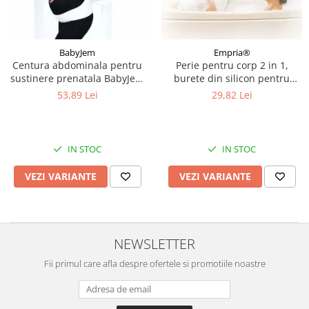
BabyJem
Empria®
Centura abdominala pentru
Perie pentru corp 2 in 1,
sustinere prenatala BabyJem
burete din silicon pentru
Pregnancy, Alb, Marimea M
curatare, exfoliere si masaj
53,89 Lei
29,82 Lei
corporal, Empria, Roz, Diverse
modele
IN STOC
IN STOC
VEZI VARIANTE
VEZI VARIANTE
NEWSLETTER
Fii primul care afla despre ofertele si promotiile noastre