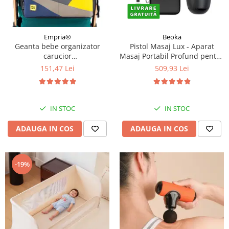
Empria®
Beoka
Geanta bebe organizator
Pistol Masaj Lux - Aparat
carucior
Masaj Portabil Profund pentru
bebelusi, 36x21x11 cm
Relaxare si Recuperare |
151,47 Lei
509,93 Lei
Cadou Premium pentru
Barbati si Femei
IN STOC
IN STOC
ADAUGA IN COS
ADAUGA IN COS
-19%