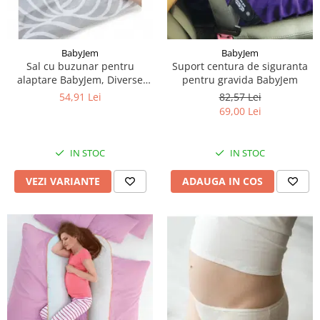
BabyJem
BabyJem
Sal cu buzunar pentru
Suport centura de siguranta
alaptare BabyJem, Diverse
pentru gravida BabyJem
culori
54,91 Lei
82,57 Lei
69,00 Lei
IN STOC
IN STOC
VEZI VARIANTE
ADAUGA IN COS