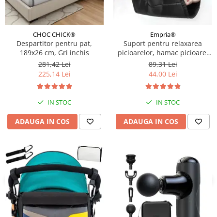
CHOC CHICK®
Empria®
Despartitor pentru pat,
Suport pentru relaxarea
189x26 cm, Gri inchis
picioarelor, hamac picioare,
20.5 x 45 cm, Empria, Negru
281,42 Lei
89,31 Lei
225,14 Lei
44,00 Lei
IN STOC
IN STOC
ADAUGA IN COS
ADAUGA IN COS