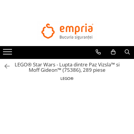
LEGO® Star Wars - Lupta dintre Paz Vizsla™ si
Moff Gideon™ (75386), 289 piese
LEGO®