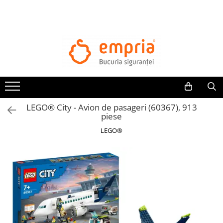
TOATE PRODUSELE
Protectii pat
Oferte Protectii Laterale Pat
Bariere protectie pentru pat
Aparatori laterale patut bebe
LEGO® City - Avion de pasageri (60367), 913
Protectii mobilier
piese
Banda protectie mobila copii
LEGO®
Protectie colturi mobila copii
Sigurante pentru sertare si usi
Sigurante geamuri si usi glisante
Kituri de siguranta pentru copii si
bebelusi
Protectii casa