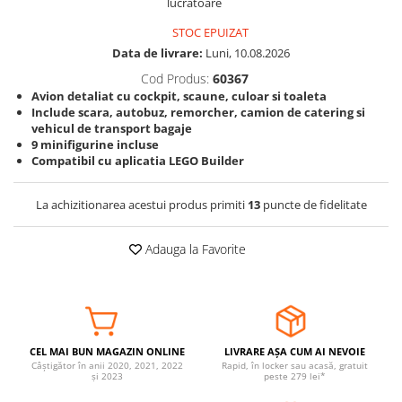
lucratoare
Somnul bebelusului
STOC EPUIZAT
Carucioare si scaune auto
Data de livrare:
Luni, 10.08.2026
Tarcuri copii / bebelusi
Cod Produs:
60367
Scaune masa
Avion detaliat cu cockpit, scaune, culoar si toaleta
Include scara, autobuz, remorcher, camion de catering si
vehicul de transport bagaje
Ingrijire bebe si mama
9 minifigurine incluse
Compatibil cu aplicatia LEGO Builder
Igiena si ingrijire bebelusi
Accesorii bebelusi / nou-nascuti
La achizitionarea acestui produs primiti
13
puncte de fidelitate
Perne si saltele bebelusi
Diversificare bebelusi
Adauga la Favorite
Baia bebelusului
Maternitate
Jucarii copii si jocuri educative
Jucarii dentitie
CEL MAI BUN MAGAZIN ONLINE
LIVRARE AȘA CUM AI NEVOIE
Câștigător în anii 2020, 2021, 2022
Rapid, în locker sau acasă, gratuit
Jocuri educative
și 2023
peste 279 lei*
Jucarii bebelusi