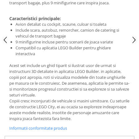
transport bagaje, plus 9 minifigurine care inspira joaca.
Caracteristici principale:
Avion detaliat cu cockpit, scaune, culoar si toaleta
Include scara, autobuz, remorcher, camion de catering si
vehicul de transport bagaje
9 minifigurine incluse pentru scenarii de joaca variate
Compatibil cu aplicatia LEGO Builder pentru ghidare
interactiva
Acest set include un ghid tiparit si ilustrat usor de urmat si
instructiuni 3D detaliate in aplicatia LEGO Builder. in aplicatie,
copiii pot apropia, roti si vizualiza modelele din toate unghiurile
pe masura ce le construiesc. De asemenea, aplicatia le permite sa-
si monitorizeze progresul constructiei si sa exploreze si sa salveze
seturi virtuale.
Copiii cresc inconjurati de vehicule si masini uimitoare. Cu seturile
de constructie LEGO City, ei au ocazia sa exploreze indeaproape
aceste modele realiste, insotite de personaje amuzante care
inspira joaca fantezista fara limite.
Informatii conformitate produs