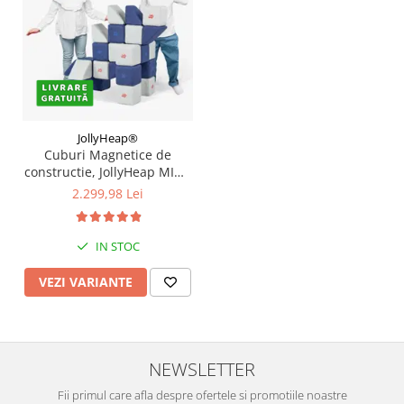
JollyHeap®
Cuburi Magnetice de
constructie, JollyHeap MINI,
24 cuburi, Diverse culori
2.299,98 Lei
IN STOC
VEZI VARIANTE
NEWSLETTER
Fii primul care afla despre ofertele si promotiile noastre