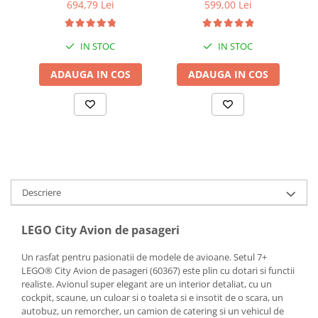
cm
+ bara stabilizatoare
694,79 Lei
599,00 Lei
IN STOC
IN STOC
ADAUGA IN COS
ADAUGA IN COS
Descriere
LEGO City Avion de pasageri
Un rasfat pentru pasionatii de modele de avioane. Setul 7+
LEGO® City Avion de pasageri (60367) este plin cu dotari si functii
realiste. Avionul super elegant are un interior detaliat, cu un
cockpit, scaune, un culoar si o toaleta si e insotit de o scara, un
autobuz, un remorcher, un camion de catering si un vehicul de