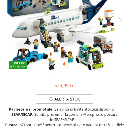
Protectii utile
Poarta siguranta copii
Deflectoare pentru aer conditionat
Protectii exterior
Casti antifonice pentru copii si
bebelusi
Echipament protectie bicicleta si
ski
Accesorii auto copii
Haine & accesorii plaja
529,99 Lei
Haine plaja / inot
Ochelari de soare
ALERTA STOC
Palarii protectie UV
Pachetele si promotiile:
Se aplica in limita stocului disponibil.
Accesorii plaja
SEAP/SICAP:
Solicita prin email la comenzi@empria.ro postare
in SEAP/SICAP
Pleaca:
AZI spre tine! *pentru comenzi plasate pana la ora 15, in zilele
Puericultura mare