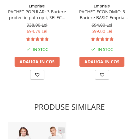
Empria®
Empria®
PACHET POPULAR: 3 Bariere
PACHET ECONOMIC: 3
protectie pat copii, SELECT,
Bariere BASIC Empria
160x200 cm
protectie pat 160X200 cm +
938,90 Lei
694,00 Lei
bara stabilizatoare
694,79 Lei
599,00 Lei
IN STOC
IN STOC
ADAUGA IN COS
ADAUGA IN COS
PRODUSE SIMILARE