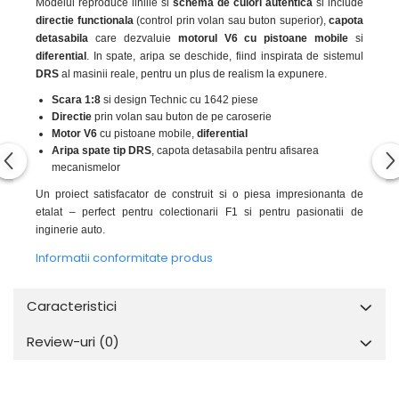
Modelul reproduce liniile si
schema de culori autentica
si include
directie functionala
(control prin volan sau buton superior),
capota
detasabila
care dezvaluie
motorul V6 cu pistoane mobile
si
diferential
. In spate, aripa se deschide, fiind inspirata de sistemul
DRS
al masinii reale, pentru un plus de realism la expunere.
Scara 1:8
si design Technic cu 1642 piese
Directie
prin volan sau buton de pe caroserie
Motor V6
cu pistoane mobile,
diferential
Aripa spate tip DRS
, capota detasabila pentru afisarea
mecanismelor
Un proiect satisfacator de construit si o piesa impresionanta de
etalat – perfect pentru colectionarii F1 si pentru pasionatii de
inginerie auto.
Informatii conformitate produs
Caracteristici
Review-uri
(0)