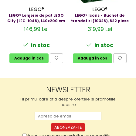
LEGO®
LEGO®
LEGO® Lenjerie de pat LEGO
LEGO® Icons - Buchet de
City (LEG-1048), 140x200 cm
trandafiri (10328), 822 piese
146,99 Lei
319,99 Lei
In stoc
In stoc
Adauga in cos
Adauga in cos
NEWSLETTER
Fii primul care afla despre ofertele si promotiile
noastre
Vreau sa primesc newsletter cu promotiile