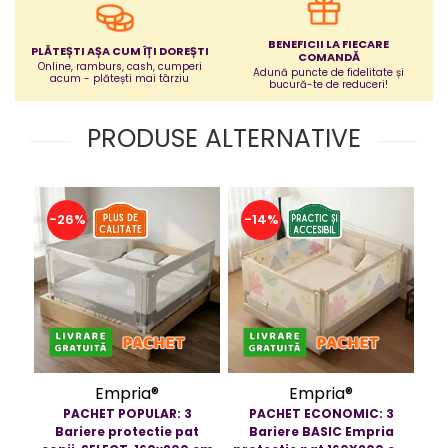
Jucarii bebelusi
Covorase ortopedice senzoriale
BENEFICII LA FIECARE
PLĂTEȘTI AȘA CUM ÎȚI DOREȘTI
COMANDĂ
Cuburi magnetice JollyHeap®
Online, ramburs, cash, cumperi
Adună puncte de fidelitate și
acum - plătești mai târziu
bucură-te de reduceri!
Rechizite scolare
LEGO
PRODUSE ALTERNATIVE
Stikere decorative si covoare
Stickere decorative
Covorase de joaca
-26%
-14%
-
Ingrijire adulti
Siguranta animale companie
Carduri Cadou
Propuneri Cadou
Empria®
Empria®
PACHET POPULAR: 3
PACHET ECONOMIC: 3
Produse Sub 50 Lei
Bariere protectie pat
Bariere BASIC Empria