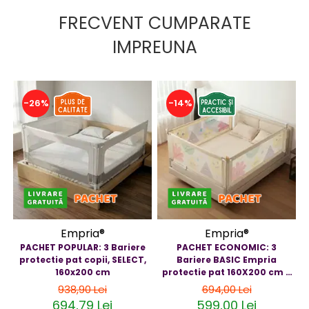
FRECVENT CUMPARATE
IMPREUNA
-26%
-14%
Empria®
Empria®
PACHET POPULAR: 3 Bariere
PACHET ECONOMIC: 3
protectie pat copii, SELECT,
Bariere BASIC Empria
160x200 cm
protectie pat 160X200 cm +
bara stabilizatoare
938,90 Lei
694,00 Lei
694,79 Lei
599,00 Lei