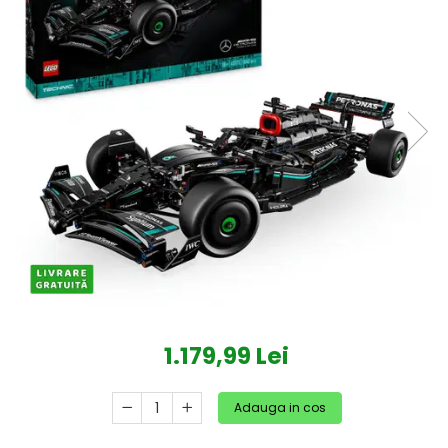
Protectii utile
Poarta siguranta copii
Deflectoare pentru aer
conditionat
Protectii exterior
Casti antifonice pentru copii si
bebelusi
Echipament protectie bicicleta si
ski
Accesorii auto copii
Haine & accesorii plaja
Haine plaja / inot
1.179,99 Lei
Ochelari de soare
Palarii protectie UV
Adauga in cos
Accesorii plaja