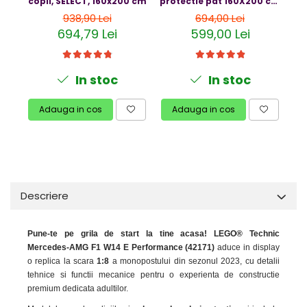
copii, SELECT, 160x200 cm
protectie pat 160X200 cm
pr
Resigilate
+ bara stabilizatoare
938,90 Lei
694,00 Lei
694,79 Lei
599,00 Lei
In stoc
In stoc
Adauga in cos
Adauga in cos
Descriere
Pune-te pe grila de start la tine acasa!
LEGO® Technic
Mercedes-AMG F1 W14 E Performance (42171)
aduce in display
o replica la scara
1:8
a monopostului din sezonul 2023, cu detalii
tehnice si functii mecanice pentru o experienta de constructie
premium dedicata adultilor.