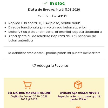
In stoc
Puericultura mare
Data de livrare:
Marti, 11.08.2026
Somnul bebelusului
Cod Produs:
42171
Carucioare si scaune auto
Replica F1 la scara 1:8, 1642 piese, pentru adulti
Tarcuri copii / bebelusi
Directie functionala: prin volan sau buton superior
Scaune masa
Motor V6 cu pistoane mobile, diferential, capota detasabila
Aripa spate cu deschidere inspirata de DRS, schema de
culori autentica
Ingrijire bebe si mama
Igiena si ingrijire bebelusi
La achizitionarea acestui produs primiti
29
puncte de fidelitate
Accesorii bebelusi / nou-nascuti
Perne si saltele bebelusi
Adauga la Favorite
Diversificare bebelusi
Baia bebelusului
Maternitate
Jucarii copii si jocuri educative
CEL MAI BUN MAGAZIN ONLINE
LIVRARE AȘA CUM AI NEVOIE
Câștigător în anii 2020, 2021,
Rapid, în locker sau acasă, gratuit
Jucarii dentitie
2022 și 2023
peste 279 lei*
Jocuri educative