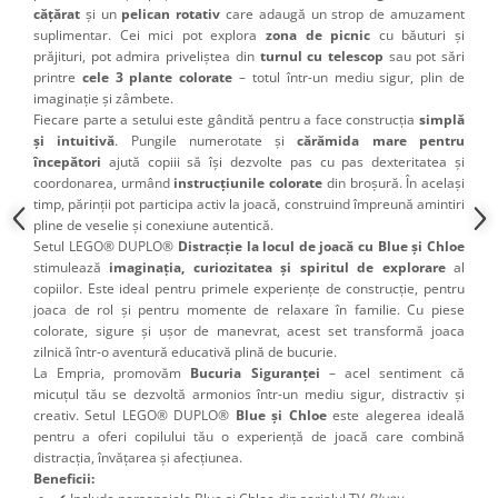
cățărat
și un
pelican rotativ
care adaugă un strop de amuzament
suplimentar. Cei mici pot explora
zona de picnic
cu băuturi și
prăjituri, pot admira priveliștea din
turnul cu telescop
sau pot sări
printre
cele 3 plante colorate
– totul într-un mediu sigur, plin de
imaginație și zâmbete.
Fiecare parte a setului este gândită pentru a face construcția
simplă
și intuitivă
. Pungile numerotate și
cărămida mare pentru
începători
ajută copiii să își dezvolte pas cu pas dexteritatea și
coordonarea, urmând
instrucțiunile colorate
din broșură. În același
timp, părinții pot participa activ la joacă, construind împreună amintiri
pline de veselie și conexiune autentică.
Setul LEGO® DUPLO®
Distracție la locul de joacă cu Blue și Chloe
stimulează
imaginația, curiozitatea și spiritul de explorare
al
copiilor. Este ideal pentru primele experiențe de construcție, pentru
joaca de rol și pentru momente de relaxare în familie. Cu piese
colorate, sigure și ușor de manevrat, acest set transformă joaca
zilnică într-o aventură educativă plină de bucurie.
La Empria, promovăm
Bucuria Siguranței
– acel sentiment că
micuțul tău se dezvoltă armonios într-un mediu sigur, distractiv și
creativ. Setul LEGO® DUPLO®
Blue și Chloe
este alegerea ideală
pentru a oferi copilului tău o experiență de joacă care combină
distracția, învățarea și afecțiunea.
Beneficii: