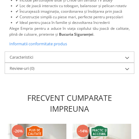
✔ Include personajele Blue și Chloe din serialul TV
Bluey
✔ Loc de joacă interactiv cu tobogan, balansoar și pelican rotativ
✔ Încurajează imaginația, coordonarea și învățarea prin joacă
✔ Construcție simplă cu piese mari, perfecte pentru preșcolari
✔ Ideal pentru joaca în familie și dezvoltarea încrederii
Alege Empria pentru a aduce în viața copilului tău joacă de calitate,
plină de culoare, prietenie și
Bucuria Siguranței
.
Informatii conformitate produs
Caracteristici
Review-uri
(0)
FRECVENT CUMPARATE
IMPREUNA
-26%
-14%