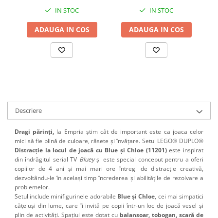
IN STOC
IN STOC
ADAUGA IN COS
ADAUGA IN COS
Descriere
Dragi părinți,
la Empria știm cât de important este ca joaca celor
mici să fie plină de culoare, râsete și învățare. Setul LEGO® DUPLO®
Distracție la locul de joacă cu Blue și Chloe (11201)
este inspirat
din îndrăgitul serial TV
Bluey
și este special conceput pentru a oferi
copiilor de 4 ani și mai mari ore întregi de distracție creativă,
dezvoltându-le în același timp încrederea și abilitățile de rezolvare a
problemelor.
Setul include minifigurinele adorabile
Blue și Chloe
, cei mai simpatici
cățeluși din lume, care îi invită pe copii într-un loc de joacă vesel și
plin de activități. Spațiul este dotat cu
balansoar, tobogan, scară de