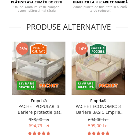
PLĂTEȘTI AȘA CUM ÎȚI DOREȘTI
BENEFICII LA FIECARE COMANDĂ
Covorase ortopedice senzoriale
Online, ramburs, cash, cumperi
Adună puncte de fidelitate și bucură-
acum - plătești mai târziu
te de reduceri!
Cuburi magnetice JollyHeap®
Rechizite scolare
PRODUSE ALTERNATIVE
LEGO
Stikere decorative si covoare
-26%
-14%
Stickere decorative
Covorase de joaca
Ingrijire adulti
Siguranta animale companie
Carduri Cadou
Empria®
Empria®
PACHET POPULAR: 3
PACHET ECONOMIC: 3
Propuneri Cadou
Bariere protectie pat
Bariere BASIC Empria
copii, SELECT, 160x200
protectie pat 160X200 cm
pr
938,90 Lei
694,00 Lei
cm
+ bara stabilizatoare
Produse Sub 50 Lei
694,79 Lei
599,00 Lei
Resigilate