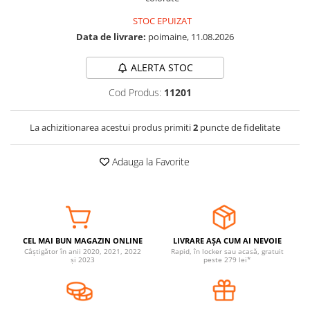
Somnul bebelusului
STOC EPUIZAT
Carucioare si scaune auto
Data de livrare:
poimaine, 11.08.2026
Tarcuri copii / bebelusi
ALERTA STOC
Scaune masa
Cod Produs:
11201
Ingrijire bebe si mama
Igiena si ingrijire bebelusi
La achizitionarea acestui produs primiti
2
puncte de fidelitate
Accesorii bebelusi / nou-nascuti
Perne si saltele bebelusi
Adauga la Favorite
Diversificare bebelusi
Baia bebelusului
Maternitate
CEL MAI BUN MAGAZIN ONLINE
LIVRARE AȘA CUM AI NEVOIE
Jucarii copii si jocuri educative
Câștigător în anii 2020, 2021, 2022
Rapid, în locker sau acasă, gratuit
și 2023
peste 279 lei*
Jucarii dentitie
Jocuri educative
Jucarii bebelusi