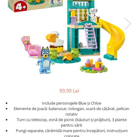
Protectii utile
Poarta siguranta copii
Deflectoare pentru aer conditionat
Protectii exterior
Casti antifonice pentru copii si
bebelusi
Echipament protectie bicicleta si
ski
Accesorii auto copii
Haine & accesorii plaja
99,99 Lei
Haine plaja / inot
Include personajele Blue și Chloe
Ochelari de soare
Elemente de joacă: balansoar, tobogan, scară de cățărat, pelican
Palarii protectie UV
rotativ
Turn cu telescop, zonă de picnic (băuturi și prăjituri), 3 plante
Accesorii plaja
pentru sărit
Pungi separate, cărămidă mare pentru începători, instrucțiuni
Puericultura mare
colorate