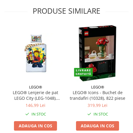
PRODUSE SIMILARE
LEGO®
LEGO®
LEGO® Lenjerie de pat
LEGO® Icons - Buchet de
LEGO City (LEG-1048),
trandafiri (10328), 822 piese
140x200 cm
146,99 Lei
319,99 Lei
IN STOC
IN STOC
ADAUGA IN COS
ADAUGA IN COS