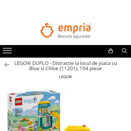
TOATE PRODUSELE
Protectii pat
Oferte Protectii Laterale Pat
Bariere protectie pentru pat
Aparatori laterale patut bebe
LEGO® DUPLO - Distractie la locul de joaca cu
Protectii mobilier
Blue si Chloe (11201), 104 piese
Banda protectie mobila copii
LEGO®
Protectie colturi mobila copii
Sigurante pentru sertare si usi
Sigurante geamuri si usi glisante
Kituri de siguranta pentru copii si
bebelusi
Protectii casa