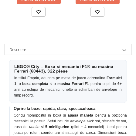
Descriere
LEGO® City – Boxa si mecanici F1® cu masina
Ferrari (60443), 322 piese
in stilul Empria, aducem pe masa de joaca adrenalina
Formulei
1
: o
boxa completa
si o
masina Ferrari F1
pentru copii de
6+
ani
, cu echipa de mecanici, unelte si schimbari de anvelope in
timp record.
Oprire la boxe: rapida, clara, spectaculoasa
Condu monopostul in boxa si
apasa maneta
pentru a pozitiona
mecanicii la posturi. Setul include
anvelope slick noi
,
pistoale de roti
,
trusa de
unelte
si
5 minifigurine
(pilot + 4 mecanici). Ideal pentru
joaca pe roluri, coordonare si strategii de cursa. Dimensiuni boxa: