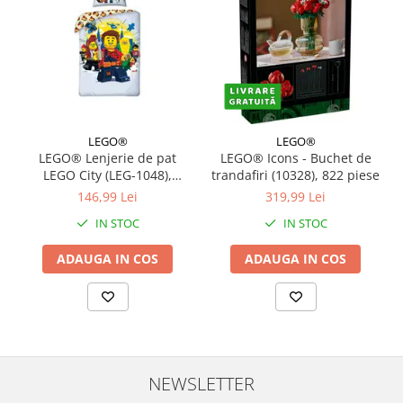
LEGO®
LEGO®
LEGO® Lenjerie de pat
LEGO® Icons - Buchet de
LEGO City (LEG-1048),
trandafiri (10328), 822 piese
140x200 cm
146,99 Lei
319,99 Lei
IN STOC
IN STOC
ADAUGA IN COS
ADAUGA IN COS
NEWSLETTER