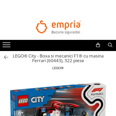
TOATE PRODUSELE
Protectii pat
Oferte Protectii Laterale Pat
Bariere protectie pentru pat
Aparatori laterale patut bebe
LEGO® City - Boxa si mecanici F1® cu masina
Protectii mobilier
Ferrari (60443), 322 piese
Banda protectie mobila copii
LEGO®
Protectie colturi mobila copii
Sigurante pentru sertare si usi
Sigurante geamuri si usi glisante
Kituri de siguranta pentru copii si
bebelusi
Protectii casa