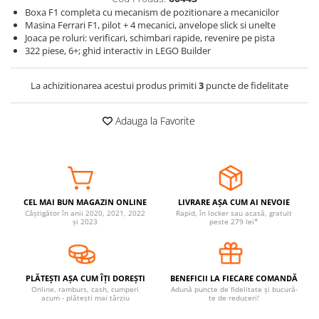
Boxa F1 completa cu mecanism de pozitionare a mecanicilor
Somnul bebelusului
Masina Ferrari F1, pilot + 4 mecanici, anvelope slick si unelte
Carucioare si scaune auto
Joaca pe roluri: verificari, schimbari rapide, revenire pe pista
322 piese, 6+; ghid interactiv in LEGO Builder
Tarcuri copii / bebelusi
Scaune masa
La achizitionarea acestui produs primiti
3
puncte de fidelitate
Ingrijire bebe si mama
Adauga la Favorite
Igiena si ingrijire bebelusi
Accesorii bebelusi / nou-nascuti
Perne si saltele bebelusi
Diversificare bebelusi
Baia bebelusului
CEL MAI BUN MAGAZIN ONLINE
LIVRARE AȘA CUM AI NEVOIE
Câștigător în anii 2020, 2021, 2022
Rapid, în locker sau acasă, gratuit
Maternitate
și 2023
peste 279 lei*
Jucarii copii si jocuri educative
Jucarii dentitie
PLĂTEȘTI AȘA CUM ÎȚI DOREȘTI
BENEFICII LA FIECARE COMANDĂ
Online, ramburs, cash, cumperi
Adună puncte de fidelitate și bucură-
Jocuri educative
acum - plătești mai târziu
te de reduceri!
Jucarii bebelusi