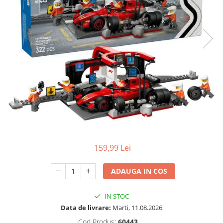
Protectii utile
Poarta siguranta copii
Deflectoare pentru aer conditionat
Protectii exterior
Casti antifonice pentru copii si
bebelusi
Echipament protectie bicicleta si
ski
Accesorii auto copii
Haine & accesorii plaja
159,99 Lei
Haine plaja / inot
Ochelari de soare
ADAUGA IN COS
Palarii protectie UV
Accesorii plaja
IN STOC
Data de livrare:
Marti, 11.08.2026
Puericultura mare
Cod Produs:
60443