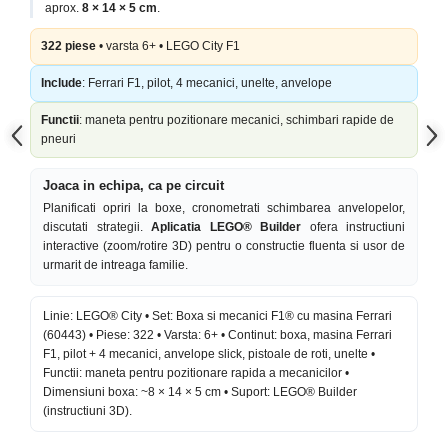
aprox.
8 × 14 × 5 cm
.
322 piese
• varsta 6+ • LEGO City F1
Include
: Ferrari F1, pilot, 4 mecanici, unelte, anvelope
Functii
: maneta pentru pozitionare mecanici, schimbari rapide de
pneuri
Joaca in echipa, ca pe circuit
Planificati opriri la boxe, cronometrati schimbarea anvelopelor,
discutati strategii.
Aplicatia LEGO® Builder
ofera instructiuni
interactive (zoom/rotire 3D) pentru o constructie fluenta si usor de
urmarit de intreaga familie.
Linie: LEGO® City • Set: Boxa si mecanici F1® cu masina Ferrari
(60443) • Piese: 322 • Varsta: 6+ • Continut: boxa, masina Ferrari
F1, pilot + 4 mecanici, anvelope slick, pistoale de roti, unelte •
Functii: maneta pentru pozitionare rapida a mecanicilor •
Dimensiuni boxa: ~8 × 14 × 5 cm • Suport: LEGO® Builder
(instructiuni 3D).