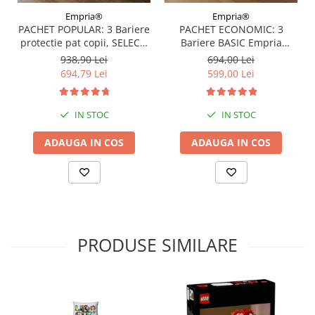
Empria®
Empria®
PACHET POPULAR: 3 Bariere
PACHET ECONOMIC: 3
protectie pat copii, SELECT,
Bariere BASIC Empria
160x200 cm
protectie pat 160X200 cm +
938,90 Lei
694,00 Lei
bara stabilizatoare
694,79 Lei
599,00 Lei
IN STOC
IN STOC
ADAUGA IN COS
ADAUGA IN COS
PRODUSE SIMILARE