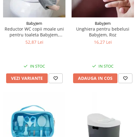
BabyJem
BabyJem
Reductor WC copii moale uni
Unghiera pentru bebelusi
pentru toaleta BabyJem,
BabyJem, Roz
Diverse culori
52,87 Lei
16,27 Lei
IN STOC
IN STOC
VEZI VARIANTE
ADAUGA IN COS