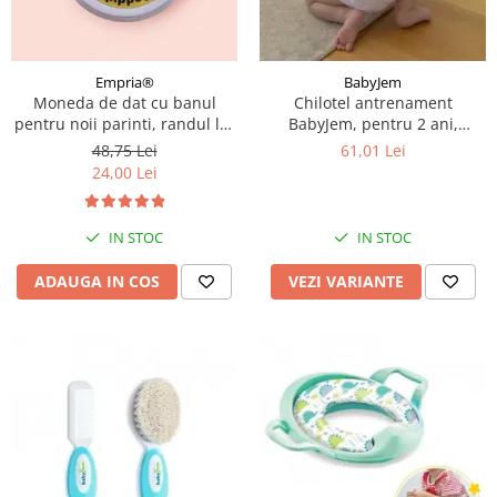
Empria®
BabyJem
Moneda de dat cu banul
Chilotel antrenament
pentru noii parinti, randul lui
BabyJem, pentru 2 ani,
Mami sau al lui Tati, cadou
Diverse culori
48,75 Lei
61,01 Lei
amuzant proaspetii parinti,
24,00 Lei
Empria, engleza
IN STOC
IN STOC
ADAUGA IN COS
VEZI VARIANTE