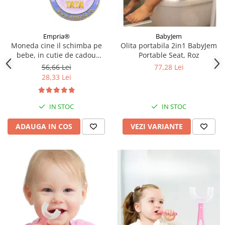
Empria®
BabyJem
Moneda cine il schimba pe
Olita portabila 2in1 BabyJem
bebe, in cutie de cadou
Portable Seat, Roz
elegant pentru parinti cu nou-
56,66 Lei
77,28 Lei
nascuti, Empria, in romana
28,33 Lei
IN STOC
IN STOC
ADAUGA IN COS
VEZI VARIANTE