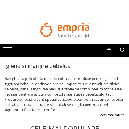
TOATE PRODUSELE
Protectii pat
Oferte Protectii Laterale Pat
Bariere protectie pentru pat
Aparatori laterale patut bebe
Igiena si ingrijire bebelusi
Protectii mobilier
Banda protectie mobila copii
Navigheaza prin oferta noastra extinsa de produse pentru igiena si
Protectie colturi mobila copii
ingrijirea bebelusilor disponibila pe Empria.ro. De la ritualurile zilnice
de baita, pana la ingrijirea pielii si rutinele de somn, oferim tot ce este
Sigurante pentru sertare si usi
necesar pentru a asigura confortul si sanatatea bebelusului tau.
Sigurante geamuri si usi glisante
Produsele noastre sunt special concepute pentru a raspunde nevoilor
Kituri de siguranta pentru copii si
delicate ale nou-nascutilor si sunt alese cu grija pentru a oferi
siguranta, eficacitate si confort.
bebelusi
Vezi mai multe
Protectii casa
CELE MAI POPULARE