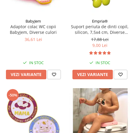
BabyJem
Empria®
Adaptor colac WC copii
Suport periuta de dinti copil,
BabyJem, Diverse culori
silicon, 7,5x4 cm, Diverse
modele
36,61 Lei
17,88 Lei
9,00 Lei
IN STOC
IN STOC
VEZI VARIANTE
VEZI VARIANTE
-50%