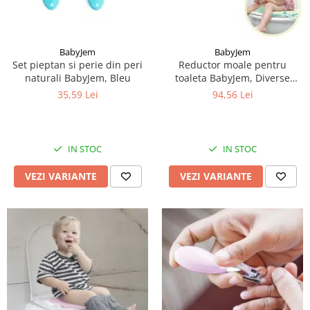
BabyJem
BabyJem
Set pieptan si perie din peri
Reductor moale pentru
naturali BabyJem, Bleu
toaleta BabyJem, Diverse
culori
35,59 Lei
94,56 Lei
IN STOC
IN STOC
VEZI VARIANTE
VEZI VARIANTE