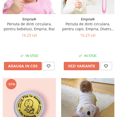
Empria®
Empria®
Periuta de dinti circulara,
Periuta de dinti circulara,
pentru bebelusi, Empria, Roz
pentru copii, Empria, Diverse
culori
16,23 Lei
16,23 Lei
IN STOC
IN STOC
ADAUGA IN COS
VEZI VARIANTE
-51%