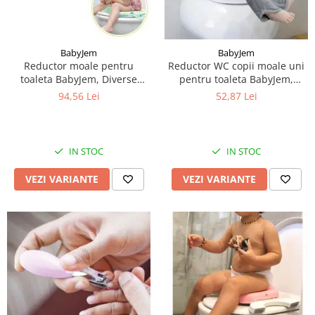
BabyJem
BabyJem
Reductor moale pentru
Reductor WC copii moale uni
toaleta BabyJem, Diverse
pentru toaleta BabyJem,
culori
Diverse culori
94,56 Lei
52,87 Lei
IN STOC
IN STOC
VEZI VARIANTE
VEZI VARIANTE