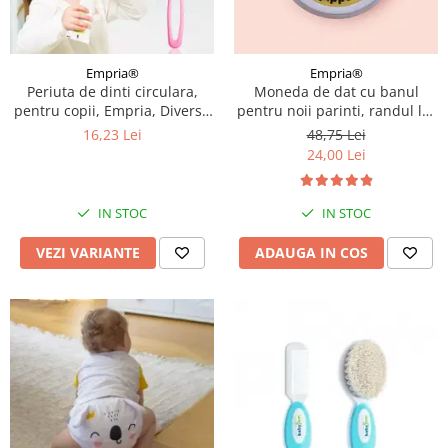
Empria®
Empria®
Periuta de dinti circulara,
Moneda de dat cu banul
pentru copii, Empria, Diverse
pentru noii parinti, randul lui
culori
Mami sau al lui Tati, cadou
16,23 Lei
48,75 Lei
amuzant proaspetii parinti,
24,00 Lei
Empria, engleza
IN STOC
IN STOC
VEZI VARIANTE
ADAUGA IN COS