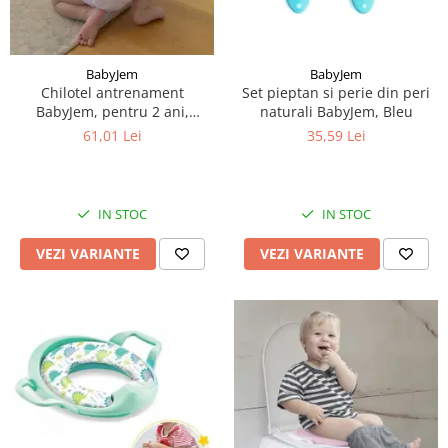
BabyJem
BabyJem
Chilotel antrenament
Set pieptan si perie din peri
BabyJem, pentru 2 ani,
naturali BabyJem, Bleu
Diverse culori
61,01 Lei
35,59 Lei
IN STOC
IN STOC
VEZI VARIANTE
VEZI VARIANTE