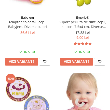
BabyJem
Empria®
Adaptor colac WC copii
Suport periuta de dinti copil,
BabyJem, Diverse culori
silicon, 7,5x4 cm, Diverse
modele
36,61 Lei
17,88 Lei
9,00 Lei
IN STOC
IN STOC
VEZI VARIANTE
VEZI VARIANTE
-50%