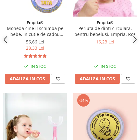
Empria®
Empria®
Moneda cine il schimba pe
Periuta de dinti circulara,
bebe, in cutie de cadou
pentru bebelusi, Empria, Roz
elegant pentru parinti cu nou-
56,66 Lei
16,23 Lei
nascuti, Empria, in romana
28,33 Lei
IN STOC
IN STOC
ADAUGA IN COS
ADAUGA IN COS
-51%