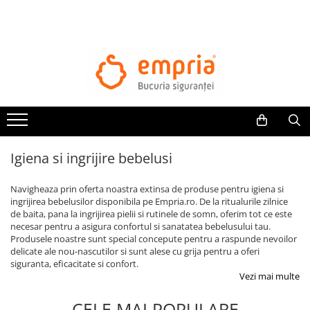
TOATE PRODUSELE
Protectii pat
Oferte Protectii Laterale Pat
Bariere protectie pentru pat
Aparatori laterale patut bebe
Igiena si ingrijire bebelusi
Protectii mobilier
Banda protectie mobila copii
Navigheaza prin oferta noastra extinsa de produse pentru igiena si
Protectie colturi mobila copii
ingrijirea bebelusilor disponibila pe Empria.ro. De la ritualurile zilnice
de baita, pana la ingrijirea pielii si rutinele de somn, oferim tot ce este
Sigurante pentru sertare si usi
necesar pentru a asigura confortul si sanatatea bebelusului tau.
Sigurante geamuri si usi glisante
Produsele noastre sunt special concepute pentru a raspunde nevoilor
Kituri de siguranta pentru copii si
delicate ale nou-nascutilor si sunt alese cu grija pentru a oferi
siguranta, eficacitate si confort.
bebelusi
Vezi mai multe
Protectii casa
CELE MAI POPULARE