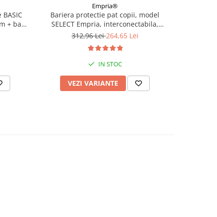
Empria®
 BASIC
Bariera protectie pat copii, model
PACHET P
cm + bara
SELECT Empria, interconectabila,
pat c
reglabila si culisanta, inaltime ajustabila
312,96 Lei
264,65 Lei
9
pana la 88 cm, Diverse dimensiuni
IN STOC
VEZI VARIANTE
AD