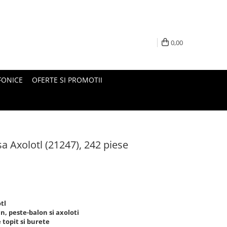
0,00
FONICE
OFERTE SI PROMOTII
 Axolotl (21247), 242 piese
tl
n, peste-balon si axoloti
 topit si burete