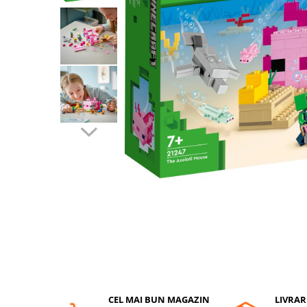
Protectii utile
Poarta siguranta copii
Deflectoare pentru aer conditionat
Protectii exterior
Casti antifonice pentru copii si
bebelusi
Echipament protectie bicicleta si
ski
Accesorii auto copii
Haine & accesorii plaja
Haine plaja / inot
Ochelari de soare
Palarii protectie UV
Accesorii plaja
CEL MAI BUN MAGAZIN
LIVRAR
Puericultura mare