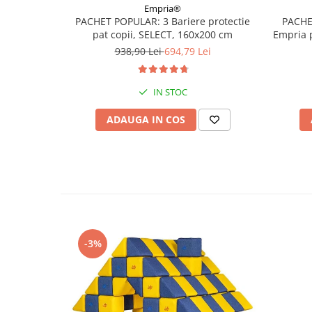
Empria®
PACHET POPULAR: 3 Bariere protectie
PACHE
pat copii, SELECT, 160x200 cm
Empria 
938,90 Lei
694,79 Lei
IN STOC
ADAUGA IN COS
-3%