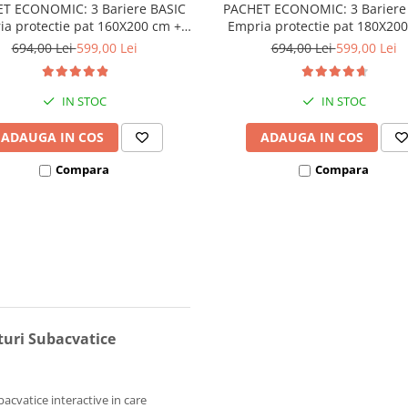
T ECONOMIC: 3 Bariere BASIC
PACHET ECONOMIC: 3 Bariere
a protectie pat 160X200 cm +
Empria protectie pat 180X20
bara stabilizatoare
bara stabilizatoare
694,00 Lei
599,00 Lei
694,00 Lei
599,00 Lei
IN STOC
IN STOC
ADAUGA IN COS
ADAUGA IN COS
Compara
Compara
turi Subacvatice
acvatice interactive in care