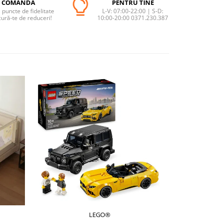
COMANDĂ
PENTRU TINE
puncte de fidelitate
L-V: 07:00-22:00 | S-D:
cură-te de reduceri!
10:00-20:00 0371.230.387
LEGO®