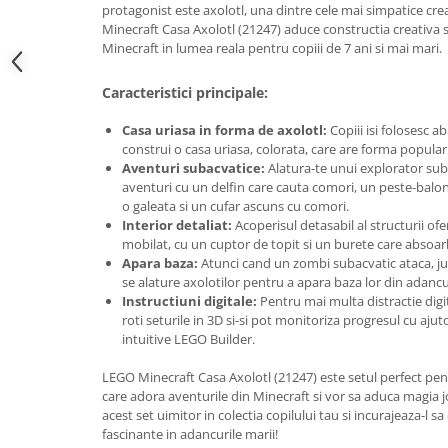
protagonist este axolotl, una dintre cele mai simpatice cre
Minecraft Casa Axolotl (21247) aduce constructia creativa s
Minecraft in lumea reala pentru copiii de 7 ani si mai mari.
Caracteristici principale:
Casa uriasa in forma de axolotl:
Copiii isi folosesc ab
construi o casa uriasa, colorata, care are forma popularu
Aventuri subacvatice:
Alatura-te unui explorator su
aventuri cu un delfin care cauta comori, un peste-balon, 
o galeata si un cufar ascuns cu comori.
Interior detaliat:
Acoperisul detasabil al structurii ofer
mobilat, cu un cuptor de topit si un burete care absoar
Apara baza:
Atunci cand un zombi subacvatic ataca, juca
se alature axolotilor pentru a apara baza lor din adancur
Instructiuni digitale:
Pentru mai multa distractie digit
roti seturile in 3D si-si pot monitoriza progresul cu ajutor
intuitive LEGO Builder.
LEGO Minecraft Casa Axolotl (21247) este setul perfect pent
care adora aventurile din Minecraft si vor sa aduca magia j
acest set uimitor in colectia copilului tau si incurajeaza-l s
fascinante in adancurile marii!