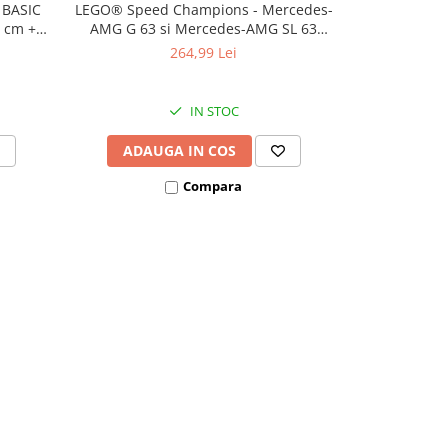
 BASIC
LEGO® Speed Champions - Mercedes-
LEGO® An
0 cm +
AMG G 63 si Mercedes-AMG SL 63
creative:
(76924), 808 piese
(7
264,99 Lei
IN STOC
ADAUGA IN COS
ADAU
Compara