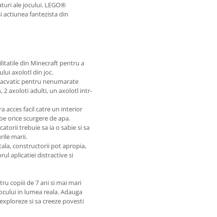
aturi ale jocului. LEGO®
i actiunea fantezista din
ilitatile din Minecraft pentru a
lui axolotl din joc.
bacvatic pentru nenumarate
2 axoloti adulti, un axolotl intr-
a acces facil catre un interior
be orice scurgere de apa.
torii trebuie sa ia o sabie si sa
ile marii.
ala, constructorii pot apropia,
ul aplicatiei distractive si
ru copiii de 7 ani si mai mari
ocului in lumea reala. Adauga
a exploreze si sa creeze povesti