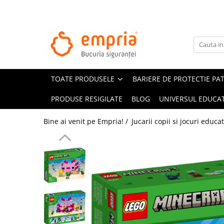
TOATE PRODUSELE
Protectii pat
Oferte Protectii Laterale Pat
TOATE PRODUSELE
BARIERE DE PROTECTIE PA
Bariere protectie pentru pat
Aparatori laterale patut bebe
PRODUSE RESIGILATE
BLOG
UNIVERSUL EDUCAT
Protectii mobilier
Bine ai venit pe Empria! /
Jucarii copii si jocuri educa
Banda protectie mobila copii
Protectie colturi mobila copii
Sigurante pentru sertare si usi
Sigurante geamuri si usi glisante
Kituri de siguranta pentru copii si
bebelusi
Protectii casa