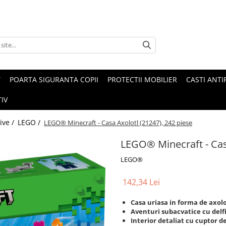
T
POARTA SIGURANTA COPII
PROTECTII MOBILIER
CASTI ANTI
IV
tive /
LEGO /
LEGO® Minecraft - Casa Axolotl (21247), 242 piese
LEGO® Minecraft - Casa
LEGO®
142,34 Lei
Casa uriasa in forma de axolo
Aventuri subacvatice cu delfi
Interior detaliat cu cuptor de