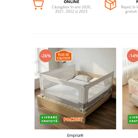
ONLINE
Câștigător în anii 2020,
Rapid, în 
Somnul bebelusului
2021, 2022 și 2023
gratuit
Carucioare si scaune auto
Tarcuri copii / bebelusi
Scaune masa
Ingrijire bebe si mama
-26%
-14
Igiena si ingrijire bebelusi
Accesorii bebelusi / nou-nascuti
Perne si saltele bebelusi
Diversificare bebelusi
Baia bebelusului
Maternitate
Jucarii copii si jocuri educative
Jucarii dentitie
Jocuri educative
Empria®
Jucarii bebelusi