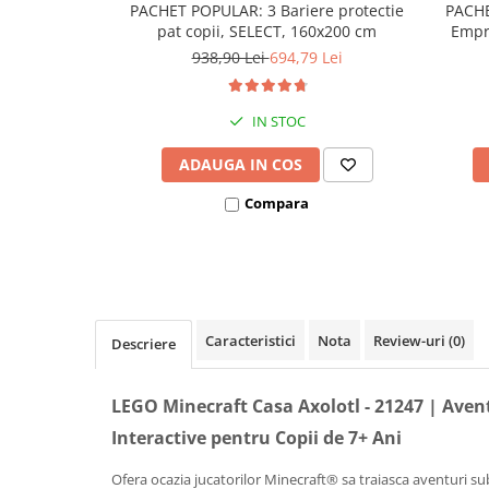
PACHET POPULAR: 3 Bariere protectie
PACHE
Covorase ortopedice senzoriale
pat copii, SELECT, 160x200 cm
Empri
Cuburi magnetice JollyHeap®
938,90 Lei
694,79 Lei
Rechizite scolare
LEGO
IN STOC
Stikere decorative si covoare
ADAUGA IN COS
Stickere decorative
Compara
Covorase de joaca
Ingrijire adulti
Siguranta animale companie
Caracteristici
Nota
Review-uri
(0)
Descriere
Carduri Cadou
Propuneri Cadou
LEGO Minecraft Casa Axolotl - 21247 | Aven
Interactive pentru Copii de 7+ Ani
Produse Sub 50 Lei
Resigilate
Ofera ocazia jucatorilor Minecraft® sa traiasca aventuri sub