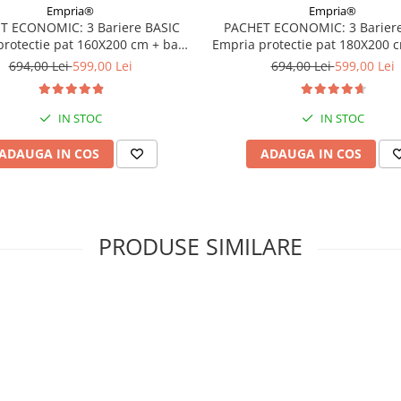
Empria®
Empria®
T ECONOMIC: 3 Bariere BASIC
PACHET ECONOMIC: 3 Bariere
protectie pat 160X200 cm + bara
Empria protectie pat 180X200 
stabilizatoare
stabilizatoare
694,00 Lei
599,00 Lei
694,00 Lei
599,00 Lei
IN STOC
IN STOC
ADAUGA IN COS
ADAUGA IN COS
PRODUSE SIMILARE