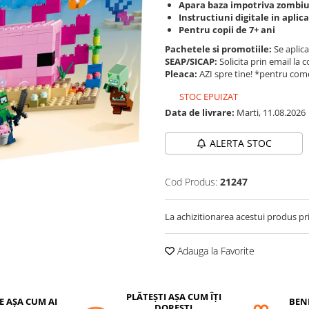
Apara baza impotriva zombiu
Instructiuni digitale in aplic
Pentru copii de 7+ ani
Pachetele si promotiile:
Se aplica
SEAP/SICAP:
Solicita prin email l
Pleaca:
AZI spre tine! *pentru come
STOC EPUIZAT
Data de livrare:
Marti, 11.08.2026
ALERTA STOC
Cod Produs:
21247
La achizitionarea acestui produs pr
Adauga la Favorite
PLĂTEȘTI AȘA CUM ÎȚI
E AȘA CUM AI
BENE
DOREȘTI