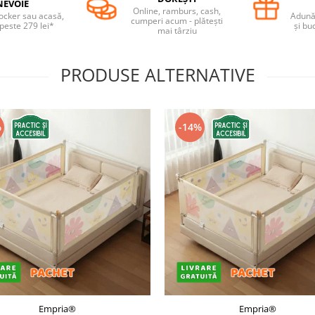
NEVOIE
Online, ramburs, cash,
locker sau acasă,
Adună 
cumperi acum - plătești
 peste 279 lei*
și bu
mai târziu
PRODUSE ALTERNATIVE
%
-14%
Empria®
Empria®