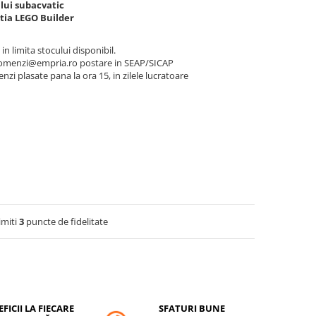
lui subacvatic
atia LEGO Builder
 in limita stocului disponibil.
a comenzi@empria.ro postare in SEAP/SICAP
nzi plasate pana la ora 15, in zilele lucratoare
imiti
3
puncte de fidelitate
FICII LA FIECARE
SFATURI BUNE