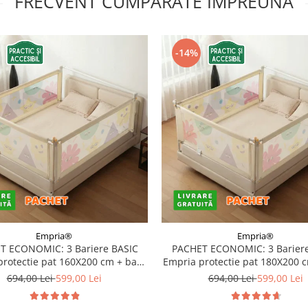
FRECVENT CUMPARATE IMPREUNA
-14%
Empria®
Empria®
T ECONOMIC: 3 Bariere BASIC
PACHET ECONOMIC: 3 Bariere
protectie pat 160X200 cm + bara
Empria protectie pat 180X200 
stabilizatoare
stabilizatoare
694,00 Lei
599,00 Lei
694,00 Lei
599,00 Lei