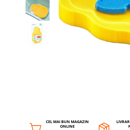
Protectii utile
Poarta siguranta copii
Deflectoare pentru aer conditionat
Protectii exterior
Casti antifonice pentru copii si
bebelusi
Echipament protectie bicicleta si
ski
Accesorii auto copii
Haine & accesorii plaja
Haine plaja / inot
Ochelari de soare
Palarii protectie UV
Accesorii plaja
CEL MAI BUN MAGAZIN
LIVRAR
ONLINE
Puericultura mare