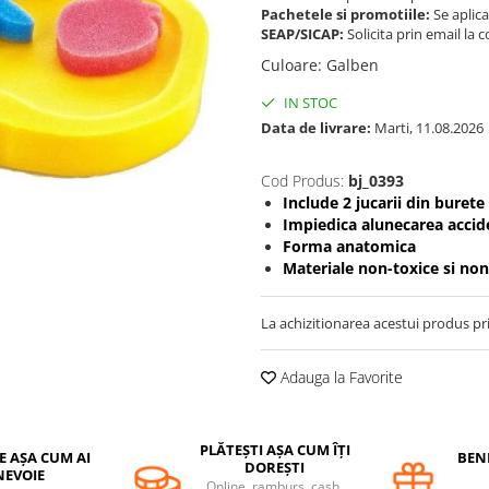
Pachetele si promotiile:
Se aplica
SEAP/SICAP:
Solicita prin email l
Culoare
:
Galben
IN STOC
Data de livrare:
Marti, 11.08.2026
Cod Produs:
bj_0393
Include 2 jucarii din burete
Impiedica alunecarea accid
Forma anatomica
Materiale non-toxice si non
La achizitionarea acestui produs pr
Adauga la Favorite
PLĂTEȘTI AȘA CUM ÎȚI
E AȘA CUM AI
BENE
DOREȘTI
NEVOIE
Online, ramburs, cash,