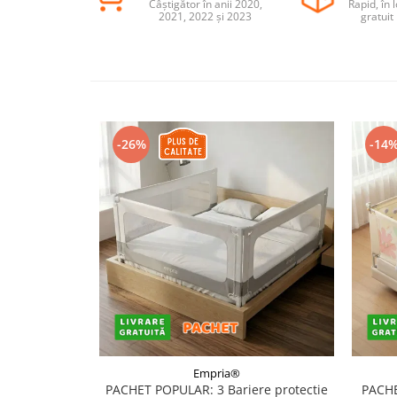
Câștigător în anii 2020,
Rapid, în 
2021, 2022 și 2023
gratuit
Somnul bebelusului
Carucioare si scaune auto
Tarcuri copii / bebelusi
Scaune masa
Ingrijire bebe si mama
-26%
-14
Igiena si ingrijire bebelusi
Accesorii bebelusi / nou-nascuti
Perne si saltele bebelusi
Diversificare bebelusi
Baia bebelusului
Maternitate
Jucarii copii si jocuri educative
Jucarii dentitie
Jocuri educative
Empria®
PACHET POPULAR: 3 Bariere protectie
PACHE
Jucarii bebelusi