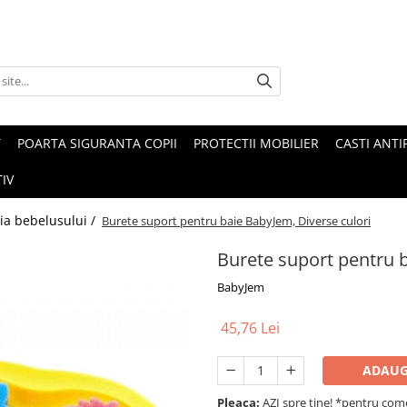
T
POARTA SIGURANTA COPII
PROTECTII MOBILIER
CASTI ANTI
IV
ia bebelusului /
Burete suport pentru baie BabyJem, Diverse culori
Burete suport pentru b
BabyJem
45,76 Lei
ADAUG
Pleaca:
AZI spre tine! *pentru come