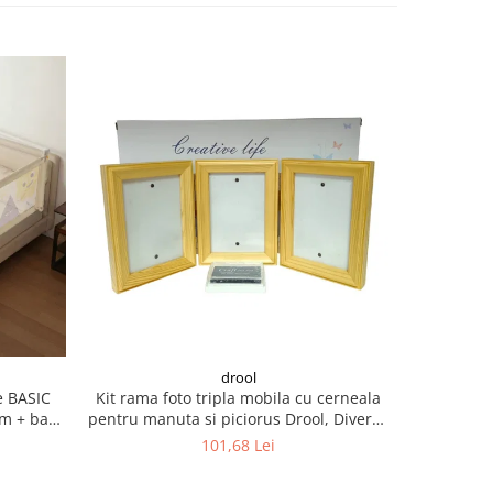
drool
 BASIC
Kit rama foto tripla mobila cu cerneala
Casti an
cm + bara
pentru manuta si piciorus Drool, Diverse
culori
101,68 Lei