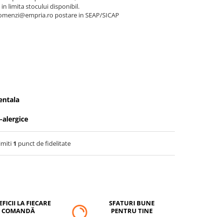
 in limita stocului disponibil.
a comenzi@empria.ro postare in SEAP/SICAP
entala
-alergice
imiti
1
punct de fidelitate
FICII LA FIECARE
SFATURI BUNE
COMANDĂ
PENTRU TINE