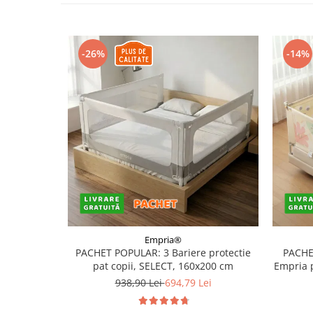
-26%
-14%
Empria®
PACHET POPULAR: 3 Bariere protectie
PACHE
pat copii, SELECT, 160x200 cm
Empria 
938,90 Lei
694,79 Lei