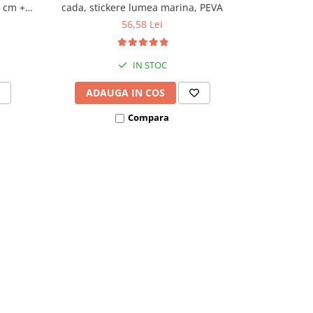
0 cm +
cada, stickere lumea marina, PEVA
d
56,58 Lei
IN STOC
ADAUGA IN COS
ADAU
Compara