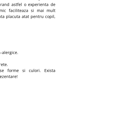
rand astfel o experienta de
mic faciliteaza si mai mult
a placuta atat pentru copil,
-alergice.
rete.
e forme si culori. Exista
rezentare!