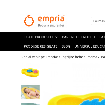
TOATE PRODUSELE
Protectii pat
Oferte Protectii Laterale Pat
TOATE PRODUSELE
BARIERE DE PROTECTIE PA
Bariere protectie pentru pat
Aparatori laterale patut bebe
PRODUSE RESIGILATE
BLOG
UNIVERSUL EDUCAT
Protectii mobilier
Bine ai venit pe Empria! /
Ingrijire bebe si mama /
Ba
Banda protectie mobila copii
Protectie colturi mobila copii
Sigurante pentru sertare si usi
Sigurante geamuri si usi glisante
Kituri de siguranta pentru copii si
bebelusi
Protectii casa