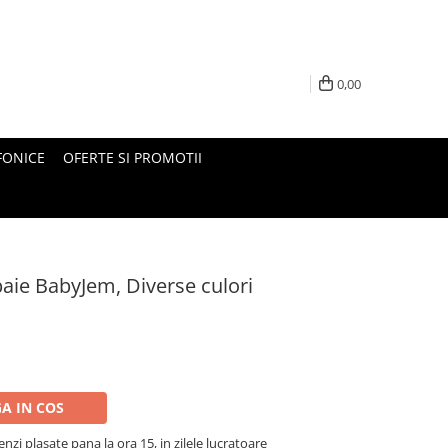
0,00
FONICE
OFERTE SI PROMOTII
aie BabyJem, Diverse culori
A IN COS
nzi plasate pana la ora 15, in zilele lucratoare