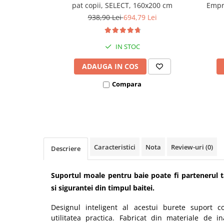
pat copii, SELECT, 160x200 cm
Empri
Covorase ortopedice senzoriale
938,90 Lei
694,79 Lei
Cuburi magnetice JollyHeap®
Rechizite scolare
IN STOC
LEGO
ADAUGA IN COS
Stikere decorative si covoare
Stickere decorative
Compara
Covorase de joaca
Ingrijire adulti
Siguranta animale companie
Caracteristici
Nota
Review-uri
(0)
Descriere
Carduri Cadou
Suportul moale pentru baie poate fi partenerul t
Propuneri Cadou
si sigurantei din timpul baitei.
Produse Sub 50 Lei
Designul inteligent al acestui burete suport 
utilitatea practica. Fabricat din materiale de in
Resigilate