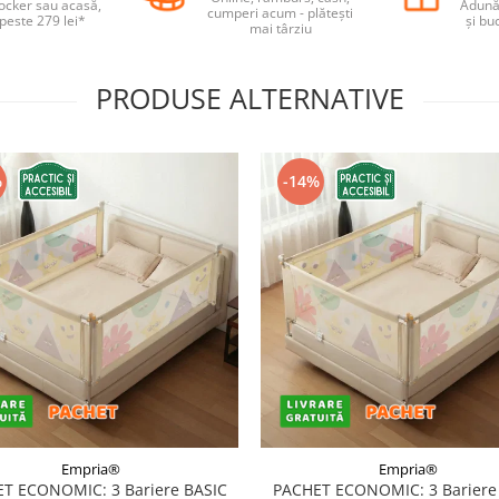
locker sau acasă,
Adună 
cumperi acum - plătești
 peste 279 lei*
și bu
mai târziu
PRODUSE ALTERNATIVE
%
-14%
Empria®
Empria®
T ECONOMIC: 3 Bariere BASIC
PACHET ECONOMIC: 3 Bariere