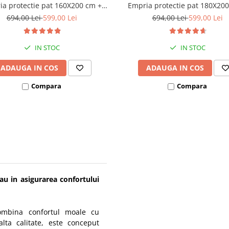
a protectie pat 160X200 cm +
Empria protectie pat 180X20
bara stabilizatoare
bara stabilizatoare
694,00 Lei
599,00 Lei
694,00 Lei
599,00 Lei
IN STOC
IN STOC
ADAUGA IN COS
ADAUGA IN COS
Compara
Compara
au in asigurarea confortului
combina confortul moale cu
alta calitate, este conceput