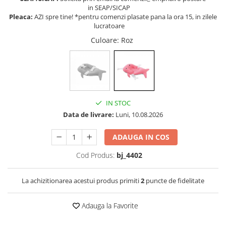
in SEAP/SICAP
Somnul bebelusului
Pleaca:
AZI spre tine! *pentru comenzi plasate pana la ora 15, in zilele
Carucioare si scaune auto
lucratoare
Tarcuri copii / bebelusi
Culoare
: Roz
Scaune masa
Ingrijire bebe si mama
Igiena si ingrijire bebelusi
IN STOC
Accesorii bebelusi / nou-nascuti
Data de livrare:
Luni, 10.08.2026
Perne si saltele bebelusi
Diversificare bebelusi
ADAUGA IN COS
Baia bebelusului
Cod Produs:
bj_4402
Maternitate
La achizitionarea acestui produs primiti
2
puncte de fidelitate
Jucarii copii si jocuri educative
Jucarii dentitie
Adauga la Favorite
Jocuri educative
Jucarii bebelusi