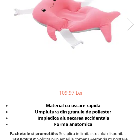
Protectii utile
Poarta siguranta copii
Deflectoare pentru aer conditionat
Protectii exterior
Casti antifonice pentru copii si
bebelusi
Echipament protectie bicicleta si
ski
Accesorii auto copii
Haine & accesorii plaja
109,97 Lei
Haine plaja / inot
Material cu uscare rapida
Ochelari de soare
Umplutura din granule de poliester
Palarii protectie UV
Impiedica alunecarea accidentala
Accesorii plaja
Forma anatomica
Pachetele si promotiile:
Se aplica in limita stocului disponibil.
Puericultura mare
SEAP/SICAP:
Solicita prin email la comenzi@empria.ro postare