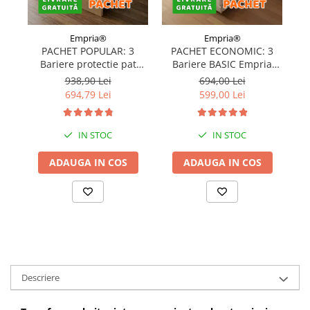
Empria®
Empria®
PACHET POPULAR: 3
PACHET ECONOMIC: 3
Bariere protectie pat
Bariere BASIC Empria
copii, SELECT, 160x200
protectie pat 160X200 cm
pr
938,90 Lei
694,00 Lei
cm
+ bara stabilizatoare
694,79 Lei
599,00 Lei
IN STOC
IN STOC
ADAUGA IN COS
ADAUGA IN COS
Descriere