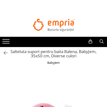
TOATE PRODUSELE
Protectii pat
Oferte Protectii Laterale Pat
Bariere protectie pentru pat
Aparatori laterale patut bebe
Salteluta suport pentru baita Balena, BabyJem,
Protectii mobilier
35x50 cm, Diverse culori
Banda protectie mobila copii
BabyJem
Protectie colturi mobila copii
Sigurante pentru sertare si usi
Sigurante geamuri si usi glisante
Kituri de siguranta pentru copii si
bebelusi
Protectii casa