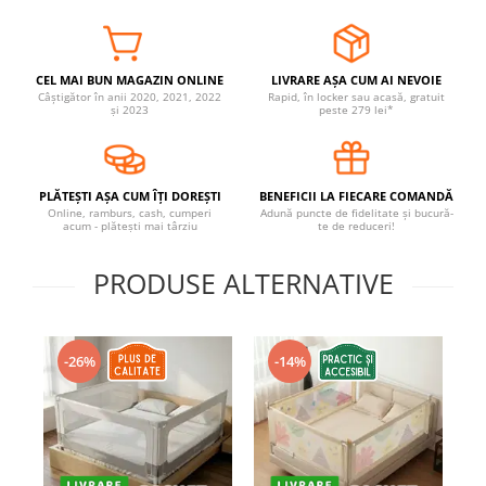
Covorase ortopedice senzoriale
Cuburi magnetice JollyHeap®
Rechizite scolare
CEL MAI BUN MAGAZIN ONLINE
LIVRARE AȘA CUM AI NEVOIE
Câștigător în anii 2020, 2021, 2022
Rapid, în locker sau acasă, gratuit
LEGO
și 2023
peste 279 lei*
Stikere decorative si covoare
Stickere decorative
PLĂTEȘTI AȘA CUM ÎȚI DOREȘTI
BENEFICII LA FIECARE COMANDĂ
Covorase de joaca
Online, ramburs, cash, cumperi
Adună puncte de fidelitate și bucură-
acum - plătești mai târziu
te de reduceri!
Ingrijire adulti
PRODUSE ALTERNATIVE
Siguranta animale companie
Carduri Cadou
-26%
-14%
Propuneri Cadou
Produse Sub 50 Lei
Resigilate