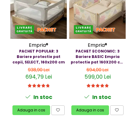
Resigilate
Empria®
Empria®
PACHET POPULAR: 3
PACHET ECONOMIC: 3
Bariere protectie pat
Bariere BASIC Empria
copii, SELECT, 160x200 cm
protectie pat 160X200 cm
pr
+ bara stabilizatoare
938,90 Lei
694,00 Lei
694,79 Lei
599,00 Lei
In stoc
In stoc
Adauga in cos
Adauga in cos