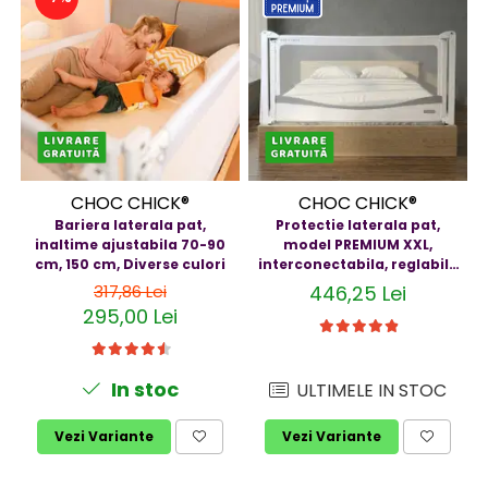
CHOC CHICK®
CHOC CHICK®
Bariera laterala pat,
Protectie laterala pat,
inaltime ajustabila 70-90
model PREMIUM XXL,
cm, 150 cm, Diverse culori
interconectabila, reglabila
si culisanta, inaltime
317,86 Lei
446,25 Lei
ajustabila pana la 97 cm,
295,00 Lei
Diverse dimensiuni si culori
In stoc
ULTIMELE IN STOC
Vezi Variante
Vezi Variante