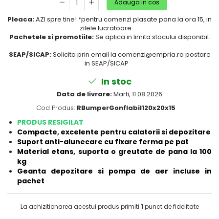
Adauga in cos
Puericultura mare
Pleaca:
AZI spre tine! *pentru comenzi plasate pana la ora 15, in
Somnul bebelusului
zilele lucratoare
Carucioare si scaune auto
Pachetele si promotiile:
Se aplica in limita stocului disponibil.
Tarcuri copii / bebelusi
SEAP/SICAP:
Solicita prin email la comenzi@empria.ro postare
Scaune masa
in SEAP/SICAP
In stoc
Ingrijire bebe si mama
Data de livrare:
Marti, 11.08.2026
Igiena si ingrijire bebelusi
Cod Produs:
RBumperGonflabil120x20x15
Accesorii bebelusi / nou-nascuti
PRODUS RESIGILAT
Perne si saltele bebelusi
Compacte, excelente pentru calatorii si depozitare
Diversificare bebelusi
Suport anti-alunecare cu fixare ferma pe pat
Baia bebelusului
Material etans, suporta o greutate de pana la 100
kg
Maternitate
Geanta depozitare si pompa de aer incluse in
pachet
Jucarii copii si jocuri educative
Jucarii dentitie
La achizitionarea acestui produs primiti
1
punct de fidelitate
Jocuri educative