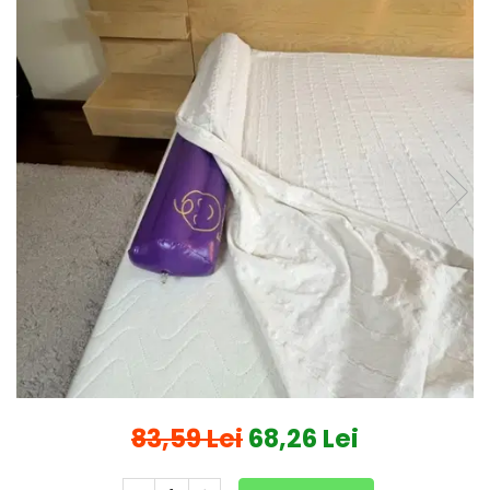
Protectii utile
Poarta siguranta copii
Deflectoare pentru aer
conditionat
Protectii exterior
Casti antifonice pentru copii si
bebelusi
Echipament protectie bicicleta si
ski
Accesorii auto copii
Haine & accesorii plaja
Haine plaja / inot
Ochelari de soare
Palarii protectie UV
83,59 Lei
68,26 Lei
Accesorii plaja