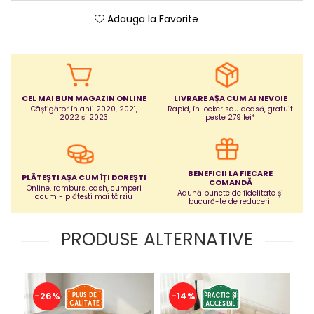
Jucarii bebelusi
Adauga la Favorite
Covorase ortopedice senzoriale
Cuburi magnetice JollyHeap®
Rechizite scolare
LEGO
CEL MAI BUN MAGAZIN ONLINE
LIVRARE AȘA CUM AI NEVOIE
Stikere decorative si covoare
Câștigător în anii 2020, 2021,
Rapid, în locker sau acasă, gratuit
2022 și 2023
peste 279 lei*
Stickere decorative
Covorase de joaca
BENEFICII LA FIECARE
PLĂTEȘTI AȘA CUM ÎȚI DOREȘTI
Ingrijire adulti
COMANDĂ
Online, ramburs, cash, cumperi
Adună puncte de fidelitate și
acum - plătești mai târziu
bucură-te de reduceri!
Siguranta animale companie
PRODUSE ALTERNATIVE
Carduri Cadou
Propuneri Cadou
-26%
-14%
-
Produse Sub 50 Lei