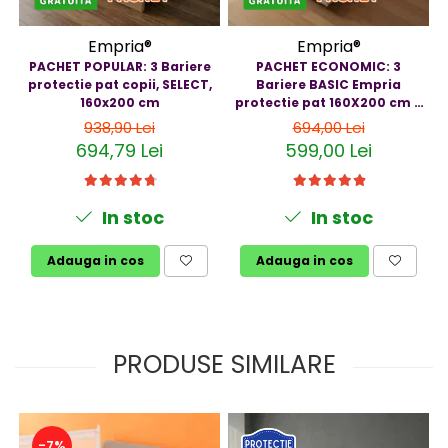
Empria®
Empria®
PACHET POPULAR: 3 Bariere
PACHET ECONOMIC: 3
protectie pat copii, SELECT,
Bariere BASIC Empria
160x200 cm
protectie pat 160X200 cm +
bara stabilizatoare
938,90 Lei
694,00 Lei
694,79 Lei
599,00 Lei
In stoc
In stoc
Adauga in cos
Adauga in cos
PRODUSE SIMILARE
-7%