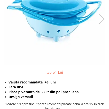
Protectii utile
Poarta siguranta copii
Deflectoare pentru aer conditionat
Protectii exterior
Casti antifonice pentru copii si
bebelusi
Echipament protectie bicicleta si
ski
Accesorii auto copii
Haine & accesorii plaja
36,61 Lei
Haine plaja / inot
Varsta recomandata: +6 luni
Ochelari de soare
Fara BPA
Palarii protectie UV
Placa pivotanta de 360 ° din polipropilena
Accesorii plaja
Design versatil
Pleaca:
AZI spre tine! *pentru comenzi plasate pana la ora 15, in zilele
Puericultura mare
lucratoare