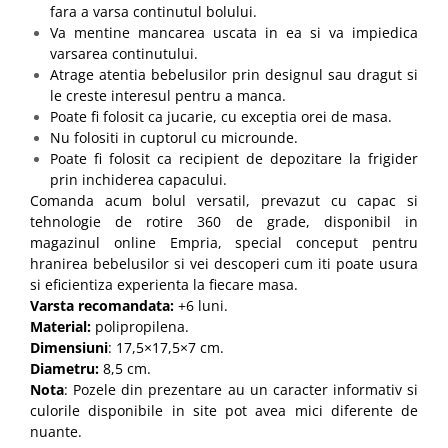
fara a varsa continutul bolului.
Va mentine mancarea uscata in ea si va impiedica
varsarea continutului.
Atrage atentia bebelusilor prin designul sau dragut si
le creste interesul pentru a manca.
Poate fi folosit ca jucarie, cu exceptia orei de masa.
Nu folositi in cuptorul cu microunde.
Poate fi folosit ca recipient de depozitare la frigider
prin inchiderea capacului.
Comanda acum bolul versatil, prevazut cu capac si
tehnologie de rotire 360 de grade, disponibil in
magazinul online Empria, special conceput pentru
hranirea bebelusilor si vei descoperi cum iti poate usura
si eficientiza experienta la fiecare masa.
Varsta recomandata:
+6 luni.
Material:
polipropilena.
Dimensiuni
: 17,5×17,5×7 cm.
Diametru:
8,5 cm.
Nota
: Pozele din prezentare au un caracter informativ si
culorile disponibile in site pot avea mici diferente de
nuante.