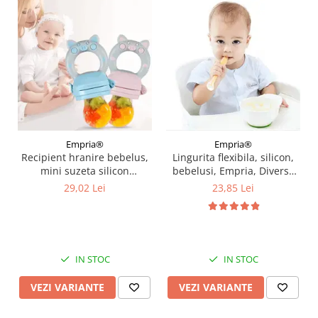
Empria®
Empria®
Recipient hranire bebelus,
Lingurita flexibila, silicon,
mini suzeta silicon
bebelusi, Empria, Diverse
diversificare alimente, 3 - 6
culori
29,02 Lei
23,85 Lei
luni, Empria, Diverse culori
IN STOC
IN STOC
VEZI VARIANTE
VEZI VARIANTE