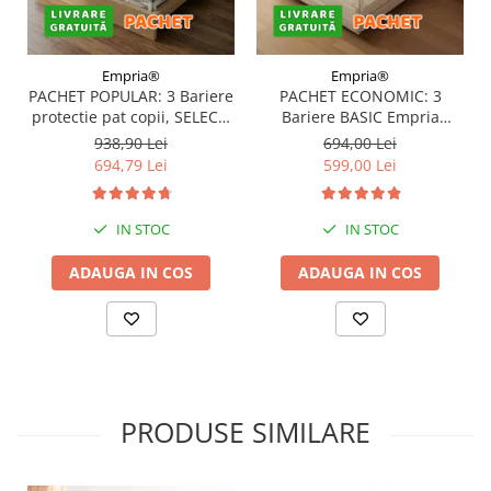
Empria®
Empria®
PACHET POPULAR: 3 Bariere
PACHET ECONOMIC: 3
protectie pat copii, SELECT,
Bariere BASIC Empria
160x200 cm
protectie pat 160X200 cm +
938,90 Lei
694,00 Lei
bara stabilizatoare
694,79 Lei
599,00 Lei
IN STOC
IN STOC
ADAUGA IN COS
ADAUGA IN COS
PRODUSE SIMILARE