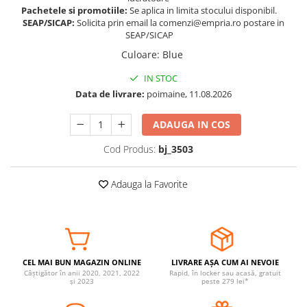
Pachetele si promotiile:
Se aplica in limita stocului disponibil.
Somnul bebelusului
SEAP/SICAP:
Solicita prin email la comenzi@empria.ro postare in
Carucioare si scaune auto
SEAP/SICAP
Tarcuri copii / bebelusi
Culoare
:
Blue
Scaune masa
IN STOC
Data de livrare:
poimaine, 11.08.2026
Ingrijire bebe si mama
Igiena si ingrijire bebelusi
ADAUGA IN COS
Accesorii bebelusi / nou-nascuti
Cod Produs:
bj_3503
Perne si saltele bebelusi
Diversificare bebelusi
Adauga la Favorite
Baia bebelusului
Maternitate
Jucarii copii si jocuri educative
CEL MAI BUN MAGAZIN ONLINE
LIVRARE AȘA CUM AI NEVOIE
Jucarii dentitie
Câștigător în anii 2020, 2021, 2022
Rapid, în locker sau acasă, gratuit
și 2023
peste 279 lei*
Jocuri educative
Jucarii bebelusi