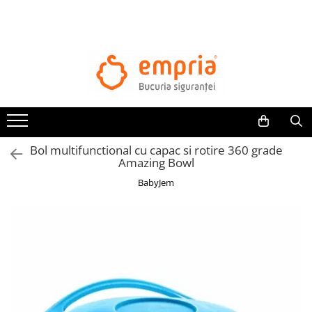
TOATE PRODUSELE
Protectii pat
Oferte Protectii Laterale Pat
Bariere protectie pentru pat
Aparatori laterale patut bebe
Bol multifunctional cu capac si rotire 360 grade
Protectii mobilier
Amazing Bowl
Banda protectie mobila copii
BabyJem
Protectie colturi mobila copii
Sigurante pentru sertare si usi
Sigurante geamuri si usi glisante
Kituri de siguranta pentru copii si
bebelusi
Protectii casa