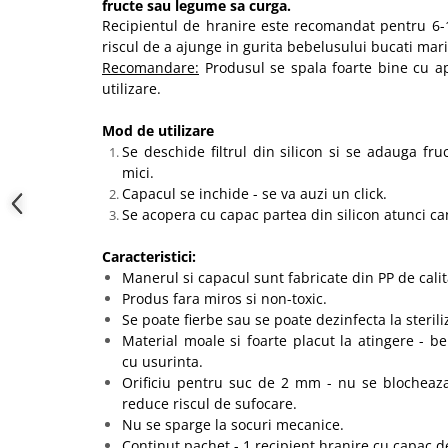
fructe sau legume sa curga.
Recipientul de hranire este recomandat pentru 6-1
riscul de a ajunge in gurita bebelusului bucati mar
Recomandare:
Produsul se spala foarte bine cu ap
utilizare.
Mod de utilizare
Se deschide filtrul din silicon si se adauga fru
mici.
Capacul se inchide - se va auzi un click.
Se acopera cu capac partea din silicon atunci ca
Caracteristici:
Manerul si capacul sunt fabricate din PP de cali
Produs fara miros si non-toxic.
Se poate fierbe sau se poate dezinfecta la sterili
Material moale si foarte placut la atingere - b
cu usurinta.
Orificiu pentru suc de 2 mm - nu se blocheaza
reduce riscul de sufocare.
Nu se sparge la socuri mecanice.
Continut pachet - 1 recipient hranire cu capac de