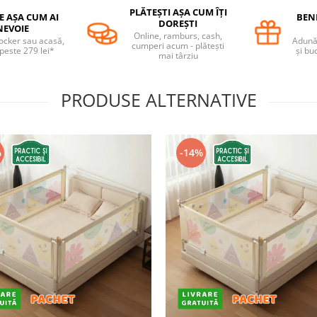
PLĂTEȘTI AȘA CUM ÎȚI
E AȘA CUM AI
BENE
DOREȘTI
NEVOIE
Online, ramburs, cash,
locker sau acasă,
Adună 
cumperi acum - plătești
 peste 279 lei*
și bu
mai târziu
PRODUSE ALTERNATIVE
%
-14%