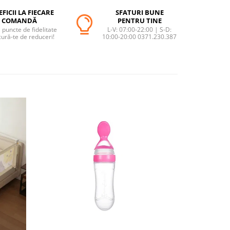
FICII LA FIECARE
SFATURI BUNE
COMANDĂ
PENTRU TINE
puncte de fidelitate
L-V: 07:00-22:00 | S-D:
cură-te de reduceri!
10:00-20:00 0371.230.387