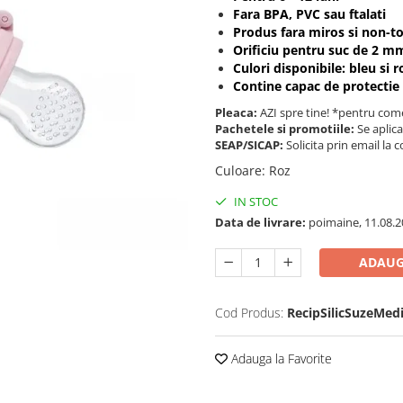
Fara BPA, PVC sau ftalati
Produs fara miros si non-to
Orificiu pentru suc de 2 m
Culori disponibile: bleu si r
Contine capac de protectie
Pleaca:
AZI spre tine! *pentru come
Pachetele si promotiile:
Se aplica
SEAP/SICAP:
Solicita prin email l
Culoare
:
Roz
IN STOC
Data de livrare:
poimaine, 11.08.2
ADAUG
Cod Produs:
RecipSilicSuzeMed
Adauga la Favorite