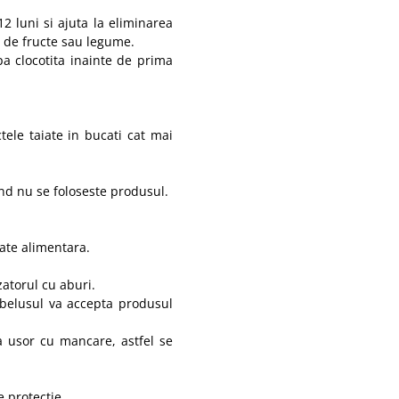
2 luni si ajuta la eliminarea
i de fructe sau legume.
a clocotita inainte de prima
ctele taiate in bucati cat mai
nd nu se foloseste produsul.
tate alimentara.
zatorul cu aburi.
ebelusul va accepta produsul
 usor cu mancare, astfel se
 protectie.