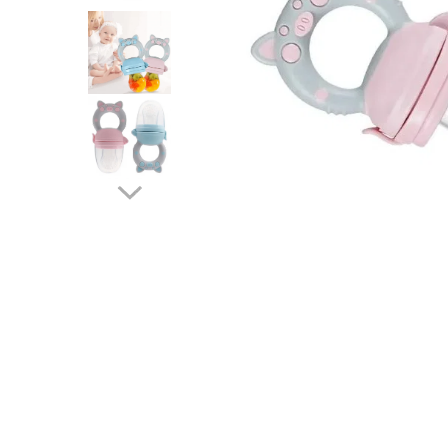
Protectii utile
Poarta siguranta copii
Deflectoare pentru aer conditionat
Protectii exterior
Casti antifonice pentru copii si
bebelusi
Echipament protectie bicicleta si
ski
Accesorii auto copii
Haine & accesorii plaja
Haine plaja / inot
Ochelari de soare
Palarii protectie UV
Accesorii plaja
Puericultura mare