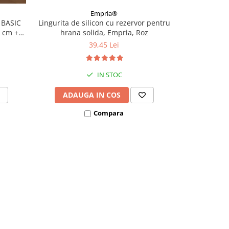
Empria®
 BASIC
Lingurita de silicon cu rezervor pentru
Recipient hra
0 cm +
hrana solida, Empria, Roz
silicon divers
Empr
39,45 Lei
IN STOC
ADAUGA IN COS
VEZI
Compara