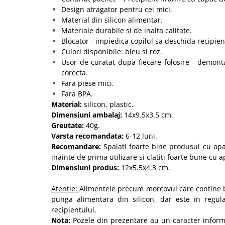
Design atragator pentru cei mici.
Material din silicon alimentar.
Materiale durabile si de inalta calitate.
Blocator - impiedica copilul sa deschida recipien
Culori disponibile: bleu si roz.
Usor de curatat dupa fiecare folosire - demon
corecta.
Fara piese mici.
Fara BPA.
Material:
silicon, plastic.
Dimensiuni ambalaj:
14x9.5x3.5 cm.
Greutate:
40g.
Varsta recomandata:
6-12 luni.
Recomandare:
Spalati foarte bine produsul cu apa
inainte de prima utilizare si clatiti foarte bune cu a
Dimensiuni produs:
12x5.5x4.3 cm.
Atentie:
Alimentele precum morcovul care contine b
punga alimentara din silicon, dar este in regula
recipientului.
Nota:
Pozele din prezentare au un caracter informat