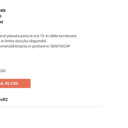
xic
m
oz
nzi plasate pana la ora 15, in zilele lucratoare
 in limita stocului disponibil.
a comenzi@empria.ro postare in SEAP/SICAP
026
A IN COS
iuRZ