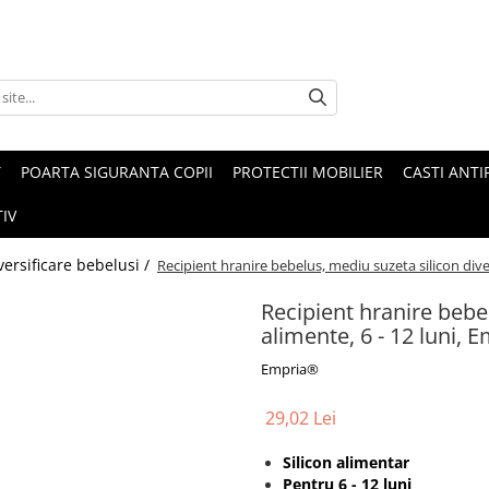
T
POARTA SIGURANTA COPII
PROTECTII MOBILIER
CASTI ANTI
IV
versificare bebelusi /
Recipient hranire bebelus, mediu suzeta silicon diver
Recipient hranire bebel
alimente, 6 - 12 luni, 
Empria®
29,02 Lei
Silicon alimentar
Pentru 6 - 12 luni