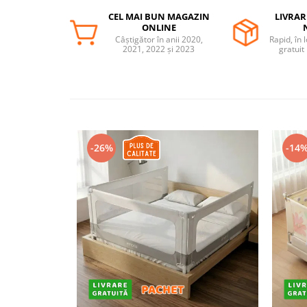
Somnul bebelusului
CEL MAI BUN MAGAZIN
LIVRAR
ONLINE
Carucioare si scaune auto
Câștigător în anii 2020,
Rapid, în 
2021, 2022 și 2023
gratuit
Tarcuri copii / bebelusi
Scaune masa
Ingrijire bebe si mama
Igiena si ingrijire bebelusi
Accesorii bebelusi / nou-nascuti
-26%
-14
Perne si saltele bebelusi
Diversificare bebelusi
Baia bebelusului
Maternitate
Jucarii copii si jocuri educative
Jucarii dentitie
Jocuri educative
Jucarii bebelusi