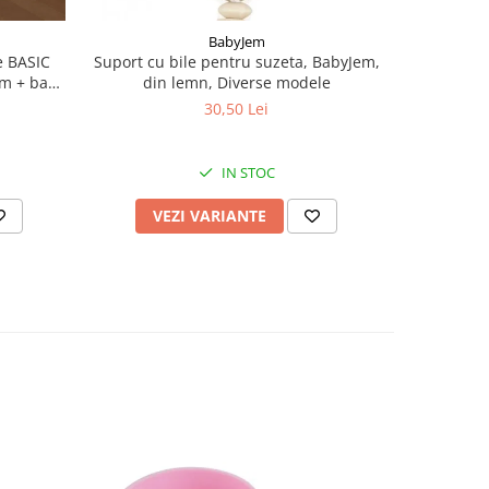
BabyJem
 BASIC
Suport cu bile pentru suzeta, BabyJem,
Jucarie b
cm + bara
din lemn, Diverse modele
gingiva
30,50 Lei
IN STOC
VEZI VARIANTE
V