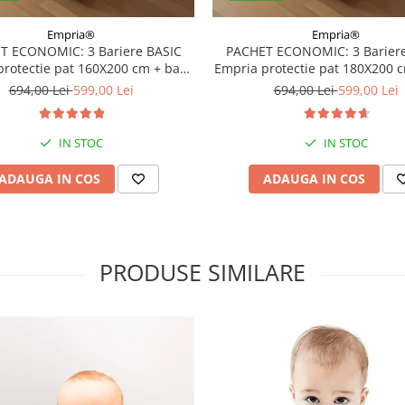
Empria®
Empria®
T ECONOMIC: 3 Bariere BASIC
PACHET ECONOMIC: 3 Bariere
protectie pat 160X200 cm + bara
Empria protectie pat 180X200 
stabilizatoare
stabilizatoare
694,00 Lei
599,00 Lei
694,00 Lei
599,00 Lei
IN STOC
IN STOC
ADAUGA IN COS
ADAUGA IN COS
PRODUSE SIMILARE