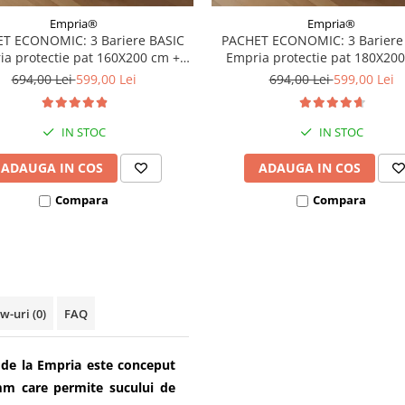
Empria®
Empria®
T ECONOMIC: 3 Bariere BASIC
PACHET ECONOMIC: 3 Bariere
a protectie pat 160X200 cm +
Empria protectie pat 180X20
bara stabilizatoare
bara stabilizatoare
694,00 Lei
599,00 Lei
694,00 Lei
599,00 Lei
IN STOC
IN STOC
ADAUGA IN COS
ADAUGA IN COS
Compara
Compara
ew-uri
(0)
FAQ
 de la Empria este conceput
mm care permite sucului de