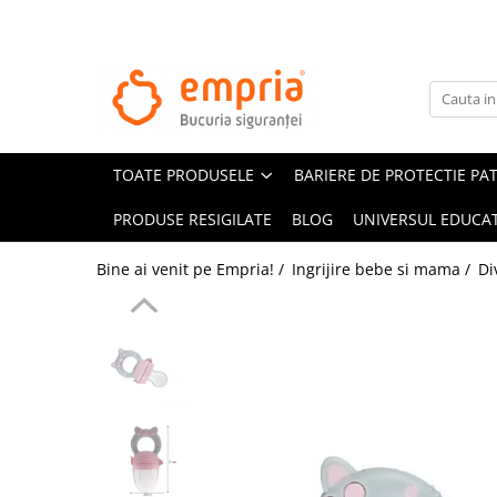
TOATE PRODUSELE
Protectii pat
Oferte Protectii Laterale Pat
TOATE PRODUSELE
BARIERE DE PROTECTIE PA
Bariere protectie pentru pat
Aparatori laterale patut bebe
PRODUSE RESIGILATE
BLOG
UNIVERSUL EDUCAT
Protectii mobilier
Bine ai venit pe Empria! /
Ingrijire bebe si mama /
Di
Banda protectie mobila copii
Protectie colturi mobila copii
Sigurante pentru sertare si usi
Sigurante geamuri si usi glisante
Kituri de siguranta pentru copii si
bebelusi
Protectii casa