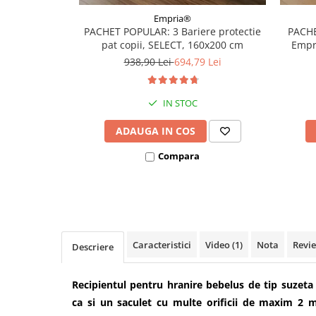
Covorase ortopedice senzoriale
Empria®
PACHET POPULAR: 3 Bariere protectie
PACHE
Cuburi magnetice JollyHeap®
pat copii, SELECT, 160x200 cm
Empri
Rechizite scolare
938,90 Lei
694,79 Lei
LEGO
Stikere decorative si covoare
IN STOC
Stickere decorative
ADAUGA IN COS
Covorase de joaca
Compara
Ingrijire adulti
Siguranta animale companie
Carduri Cadou
Caracteristici
Video
(1)
Nota
Revi
Descriere
Propuneri Cadou
Recipientul pentru hranire bebelus de tip suzeta
Produse Sub 50 Lei
ca si un saculet cu multe orificii de maxim 2 
Resigilate