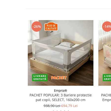
Somnul bebelusului
Carucioare si scaune auto
Tarcuri copii / bebelusi
Scaune masa
-26%
-14
Ingrijire bebe si mama
Igiena si ingrijire bebelusi
Accesorii bebelusi / nou-nascuti
Perne si saltele bebelusi
Diversificare bebelusi
Baia bebelusului
Maternitate
Jucarii copii si jocuri educative
Empria®
PACHET POPULAR: 3 Bariere protectie
PACHE
Jucarii dentitie
pat copii, SELECT, 160x200 cm
Empri
Jocuri educative
938,90 Lei
694,79 Lei
Jucarii bebelusi