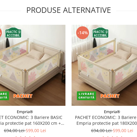
PRODUSE ALTERNATIVE
%
-14%
Empria®
Empria®
T ECONOMIC: 3 Bariere BASIC
PACHET ECONOMIC: 3 Bariere
a protectie pat 160X200 cm +
Empria protectie pat 180X20
bara stabilizatoare
bara stabilizatoare
694,00 Lei
599,00 Lei
694,00 Lei
599,00 Lei