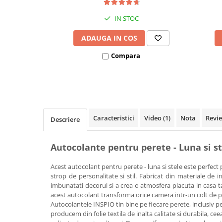
Covorase ortopedice senzoriale
IN STOC
Cuburi magnetice JollyHeap®
Rechizite scolare
ADAUGA IN COS
LEGO
Compara
Stikere decorative si covoare
Stickere decorative
Covorase de joaca
Caracteristici
Video
(1)
Nota
Revi
Ingrijire adulti
Descriere
Siguranta animale companie
Autocolante pentru perete - Luna si st
Carduri Cadou
Acest autocolant pentru perete - luna si stele este perfec
Propuneri Cadou
strop de personalitate si stil. Fabricat din materiale de in
imbunatati decorul si a crea o atmosfera placuta in casa ta.
acest autocolant transforma orice camera intr-un colt de p
Produse Sub 50 Lei
Autocolantele INSPIO tin bine pe fiecare perete, inclusiv pe
producem din folie textila de inalta calitate si durabila, ceea
Resigilate