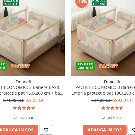
-14%
Empria®
Empria®
T ECONOMIC: 3 Bariere BASIC
PACHET ECONOMIC: 3 Bariere
protectie pat 160X200 cm + bara
Empria protectie pat 180X200 
stabilizatoare
stabilizatoare
694,00 Lei
599,00 Lei
694,00 Lei
599,00 Lei
IN STOC
IN STOC
ADAUGA IN COS
ADAUGA IN COS