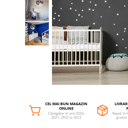
Protectii utile
Poarta siguranta copii
Deflectoare pentru aer conditionat
Protectii exterior
Casti antifonice pentru copii si
bebelusi
Echipament protectie bicicleta si
ski
Accesorii auto copii
Haine & accesorii plaja
Haine plaja / inot
Ochelari de soare
CEL MAI BUN MAGAZIN
LIVRAR
Palarii protectie UV
ONLINE
Accesorii plaja
Câștigător în anii 2020,
Rapid, în 
2021, 2022 și 2023
gratuit
Puericultura mare