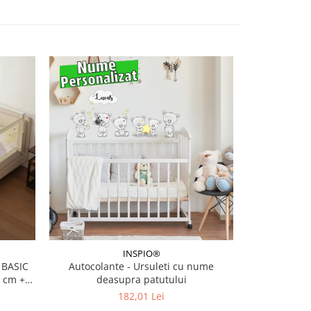
INSPIO®
 BASIC
Autocolante - Ursuleti cu nume
Autocolante 
0 cm +
deasupra patutului
182,01 Lei
d