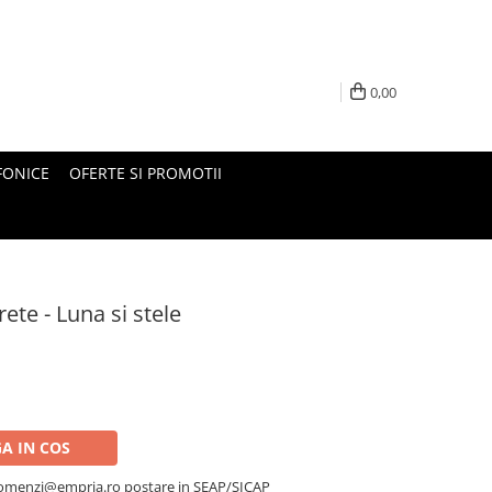
0,00
FONICE
OFERTE SI PROMOTII
ete - Luna si stele
A IN COS
a comenzi@empria.ro postare in SEAP/SICAP