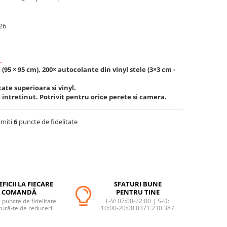
26
.
 (95 × 95 cm), 200× autocolante din vinyl stele (3×3 cm -
tate superioara si vinyl.
e intretinut. Potrivit pentru orice perete si camera.
imiti
6
puncte de fidelitate
FICII LA FIECARE
SFATURI BUNE
COMANDĂ
PENTRU TINE
puncte de fidelitate
L-V: 07:00-22:00 | S-D:
cură-te de reduceri!
10:00-20:00 0371.230.387