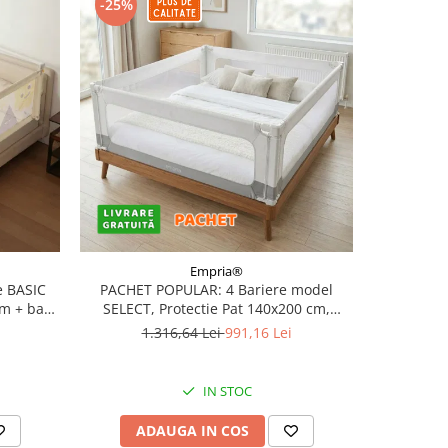
-25%
-25%
Empria®
 BASIC
PACHET POPULAR: 4 Bariere model
PACHET 
cm + bara
SELECT, Protectie Pat 140x200 cm,
SELECT,
Transformabile in Tarc de joaca
Transf
1.316,64 Lei
991,16 Lei
1
IN STOC
ADAUGA IN COS
AD