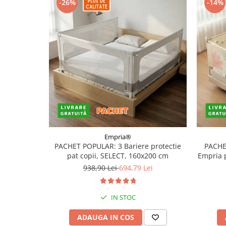
-26%
-14%
Empria®
PACHET POPULAR: 3 Bariere protectie
PACHE
pat copii, SELECT, 160x200 cm
Empria 
938,90 Lei
694,79 Lei
IN STOC
ADAUGA IN COS