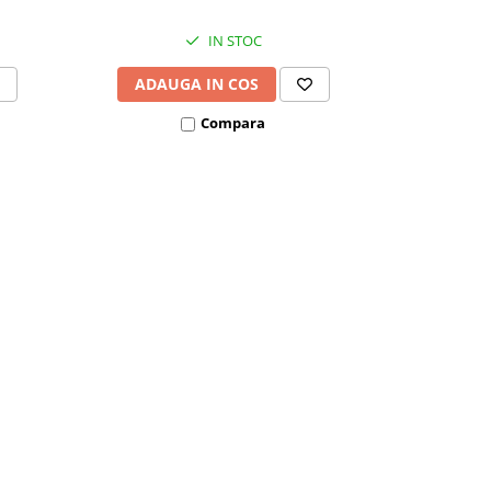
IN STOC
ADAUGA IN COS
VEZI
Compara