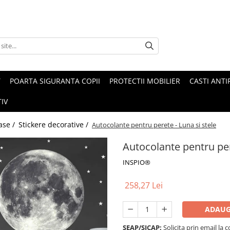
T
POARTA SIGURANTA COPII
PROTECTII MOBILIER
CASTI ANTI
IV
ase /
Stickere decorative /
Autocolante pentru perete - Luna si stele
Autocolante pentru per
INSPIO®
258,27 Lei
ADAUG
SEAP/SICAP:
Solicita prin email l