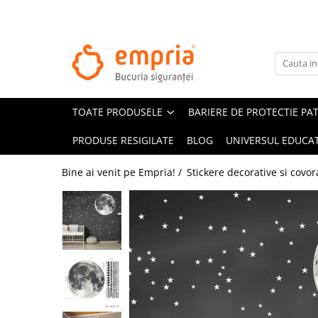
TOATE PRODUSELE
Protectii pat
Oferte Protectii Laterale Pat
TOATE PRODUSELE
BARIERE DE PROTECTIE PA
Bariere protectie pentru pat
Aparatori laterale patut bebe
PRODUSE RESIGILATE
BLOG
UNIVERSUL EDUCAT
Protectii mobilier
Bine ai venit pe Empria! /
Stickere decorative si covor
Banda protectie mobila copii
Protectie colturi mobila copii
Sigurante pentru sertare si usi
Sigurante geamuri si usi glisante
Kituri de siguranta pentru copii si
bebelusi
Protectii casa