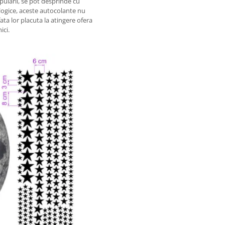
pularii, se pot desprinde cu
logice, aceste autocolante nu
ata lor placuta la atingere ofera
ici.