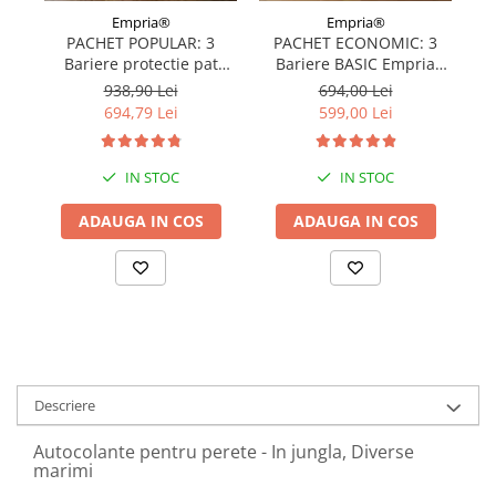
Empria®
Empria®
PACHET POPULAR: 3
PACHET ECONOMIC: 3
Bariere protectie pat
Bariere BASIC Empria
copii, SELECT, 160x200
protectie pat 160X200 cm
pr
938,90 Lei
694,00 Lei
cm
+ bara stabilizatoare
694,79 Lei
599,00 Lei
IN STOC
IN STOC
ADAUGA IN COS
ADAUGA IN COS
Descriere
Autocolante pentru perete - In jungla, Diverse
marimi