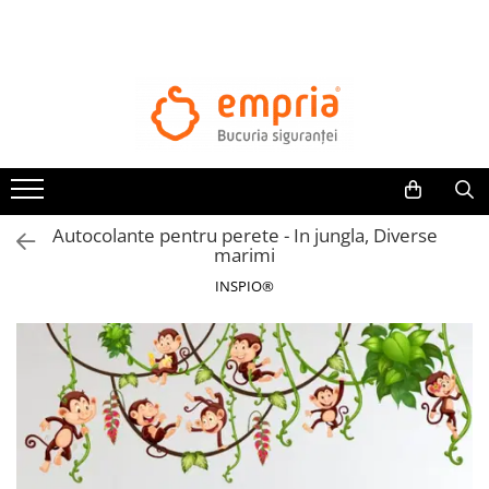
TOATE PRODUSELE
Protectii pat
Oferte Protectii Laterale Pat
Bariere protectie pentru pat
Aparatori laterale patut bebe
Autocolante pentru perete - In jungla, Diverse
Protectii mobilier
marimi
Banda protectie mobila copii
INSPIO®
Protectie colturi mobila copii
Sigurante pentru sertare si usi
Sigurante geamuri si usi glisante
Kituri de siguranta pentru copii si
bebelusi
Protectii casa