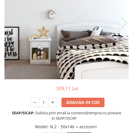
Protectii utile
Poarta siguranta copii
Deflectoare pentru aer conditionat
Protectii exterior
Casti antifonice pentru copii si
bebelusi
Echipament protectie bicicleta si
ski
Accesorii auto copii
Haine & accesorii plaja
309,11 Lei
Haine plaja / inot
Ochelari de soare
ADAUGA IN COS
Palarii protectie UV
SEAP/SICAP:
Solicita prin email la comenzi@empria.ro postare
Accesorii plaja
in SEAP/SICAP
Model
: N.2 - 50x146 + accesorii
Puericultura mare