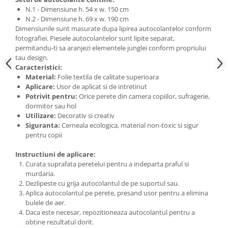
N.1 - Dimensiune h. 54 x w. 150 cm
N.2 - Dimensiune h. 69 x w. 190 cm
Dimensiunile sunt masurate dupa lipirea autocolantelor conform
fotografiei. Piesele autocolantelor sunt lipite separat,
permitandu-ti sa aranjezi elementele junglei conform propriului
tau design.
Caracteristici:
Material:
Folie textila de calitate superioara
Aplicare:
Usor de aplicat si de intretinut
Potrivit pentru:
Orice perete din camera copiilor, sufragerie,
dormitor sau hol
Utilizare:
Decorativ si creativ
Siguranta:
Cerneala ecologica, material non-toxic si sigur
pentru copii
Instructiuni de aplicare:
Curata suprafata peretelui pentru a indeparta praful si
murdaria.
Dezlipeste cu grija autocolantul de pe suportul sau.
Aplica autocolantul pe perete, presand usor pentru a elimina
bulele de aer.
Daca este necesar, repozitioneaza autocolantul pentru a
obtine rezultatul dorit.