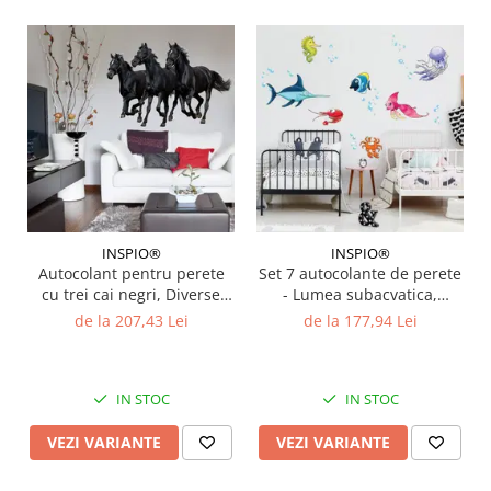
INSPIO®
INSPIO®
Autocolant pentru perete
Set 7 autocolante de perete
cu trei cai negri, Diverse
- Lumea subacvatica,
marimi
Diverse Marimi
de la 207,43 Lei
de la 177,94 Lei
IN STOC
IN STOC
VEZI VARIANTE
VEZI VARIANTE