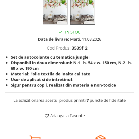
Somnul bebelusului
Carucioare si scaune auto
Tarcuri copii / bebelusi
Scaune masa
IN STOC
Data de livrare:
Marti, 11.08.2026
Ingrijire bebe si mama
Cod Produs:
3539f_2
Igiena si ingrijire bebelusi
Set de autocolante cu tematica junglei
Disponibil in doua dimensiuni: N.1 - h. 54 x w. 150 cm, N.2 - h.
Accesorii bebelusi / nou-nascuti
69 x w. 190 cm
Perne si saltele bebelusi
Material: Folie textila de inalta calitate
Usor de aplicat si de intretinut
Diversificare bebelusi
Sigur pentru copii, realizat din materiale non-toxice
Baia bebelusului
Maternitate
La achizitionarea acestui produs primiti
7
puncte de fidelitate
Jucarii copii si jocuri educative
Adauga la Favorite
Jucarii dentitie
Jocuri educative
Jucarii bebelusi