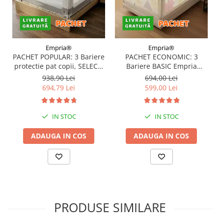
Empria®
Empria®
PACHET POPULAR: 3 Bariere
PACHET ECONOMIC: 3
protectie pat copii, SELECT,
Bariere BASIC Empria
160x200 cm
protectie pat 160X200 cm +
938,90 Lei
694,00 Lei
bara stabilizatoare
694,79 Lei
599,00 Lei
IN STOC
IN STOC
ADAUGA IN COS
ADAUGA IN COS
PRODUSE SIMILARE