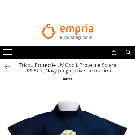
TOATE PRODUSELE
Protectii pat
Oferte Protectii Laterale Pat
Bariere protectie pentru pat
Aparatori laterale patut bebe
Tricou Protectie UV Copii, Protectie Solara
Protectii mobilier
UPF50+, Navy Jungle, Diverse marimi
Banda protectie mobila copii
Banz®
Protectie colturi mobila copii
Sigurante pentru sertare si usi
Sigurante geamuri si usi glisante
Kituri de siguranta pentru copii si
bebelusi
Protectii casa