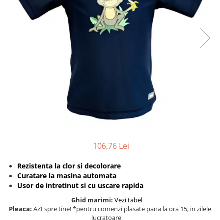
Protectii utile
Poarta siguranta copii
Deflectoare pentru aer conditionat
Protectii exterior
Casti antifonice pentru copii si
bebelusi
Echipament protectie bicicleta si
ski
Accesorii auto copii
Haine & accesorii plaja
106,76 Lei
Haine plaja / inot
Rezistenta la clor si decolorare
Ochelari de soare
Curatare la masina automata
Palarii protectie UV
Usor de intretinut si cu uscare rapida
Accesorii plaja
Ghid marimi:
Vezi tabel
Pleaca:
AZI spre tine! *pentru comenzi plasate pana la ora 15, in zilele
Puericultura mare
lucratoare