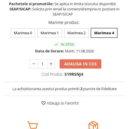
Pachetele si promotiile:
Se aplica in limita stocului disponibil.
Somnul bebelusului
SEAP/SICAP:
Solicita prin email la comenzi@empria.ro postare in
SEAP/SICAP
Carucioare si scaune auto
Tarcuri copii / bebelusi
Marime produs
:
Scaune masa
Marimea 0
Marimea 1
Marimea 2
Marimea 4
Ingrijire bebe si mama
IN STOC
Data de livrare:
Marti, 11.08.2026
Igiena si ingrijire bebelusi
Accesorii bebelusi / nou-nascuti
ADAUGA IN COS
Perne si saltele bebelusi
Cod Produs:
S19RSNJ4
Diversificare bebelusi
Baia bebelusului
La achizitionarea acestui produs primiti
2
puncte de fidelitate
Maternitate
Adauga la Favorite
Jucarii copii si jocuri educative
Jucarii dentitie
Jocuri educative
Jucarii bebelusi