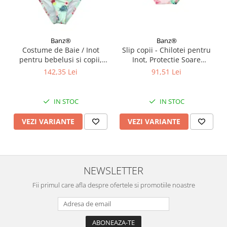
Banz®
Banz®
Costume de Baie / Inot
Slip copii - Chilotei pentru
pentru bebelusi si copii,
Inot, Protectie Soare
Protectie Soare UPF50+,
UPF50+, Floral Pink, Diverse
142,35 Lei
91,51 Lei
Mint Floral, Diverse marimi
marimi
IN STOC
IN STOC
VEZI VARIANTE
VEZI VARIANTE
NEWSLETTER
Fii primul care afla despre ofertele si promotiile noastre