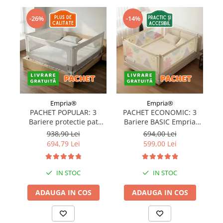
-26%
-14%
Empria®
Empria®
PACHET POPULAR: 3
PACHET ECONOMIC: 3
Bariere protectie pat
Bariere BASIC Empria
copii, SELECT, 160x200
protectie pat 160X200 cm
pr
938,90 Lei
694,00 Lei
cm
+ bara stabilizatoare
694,79 Lei
599,00 Lei
IN STOC
IN STOC
ADAUGA IN COS
ADAUGA IN COS