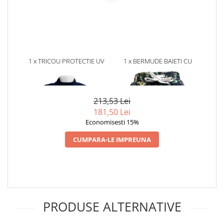
1 x TRICOU PROTECTIE UV
1 x BERMUDE BAIETI CU
COPII, PROTECTIE SOLARA
PROTECTIE UV, PROTECTIE
UPF50+, NAVY JUNGLE,
SOLARA UPF50+, NAVY
106,76
106,76
DIVERSE MARIMI
JUNGLE, MARIMEA 4
213,53 Lei
181,50 Lei
Economisesti 15%
CUMPARA-LE IMPREUNA
PRODUSE ALTERNATIVE