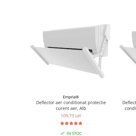
Empria®
Deflector aer conditionat protectie
Deflec
curent aer, Alb
condi
109,73 Lei
IN STOC