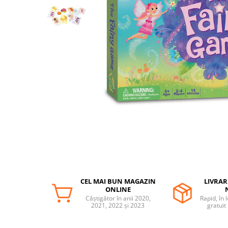
Protectii utile
Poarta siguranta copii
Deflectoare pentru aer conditionat
Protectii exterior
Casti antifonice pentru copii si
bebelusi
Echipament protectie bicicleta si
ski
Accesorii auto copii
Haine & accesorii plaja
Haine plaja / inot
Ochelari de soare
CEL MAI BUN MAGAZIN
LIVRAR
Palarii protectie UV
ONLINE
Câștigător în anii 2020,
Rapid, în 
Accesorii plaja
2021, 2022 și 2023
gratuit
Puericultura mare