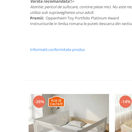
Varsta recomandata
:
5+
Atentie: pericol de sufocare, contine piese mici. Nu este re
utiliza sub supravegherea unui adult.
Premii:
Oppenheim Toy Portfolio Platinum Award
Instructiunile in limba romana le puteti descarca din sect
Informatii conformitate produs
-26%
-14%