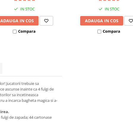
IN STOC
IN STOC
ADAUGA IN COS
ADAUGA IN COS
Compara
Compara
or! Jucatorii trebuie sa
ce ascunse inainte ca 4 fulgi de
torilor sa incetineasca
ru a incarca bagheta magica si a-
irea.
ne fulgi de zapada; 44 cartonase