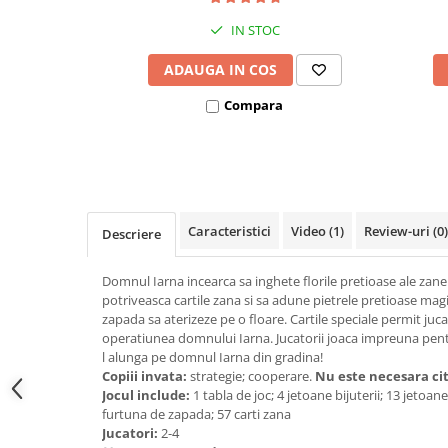
Covorase ortopedice senzoriale
IN STOC
Cuburi magnetice JollyHeap®
ADAUGA IN COS
Rechizite scolare
LEGO
Compara
Stikere decorative si covoare
Stickere decorative
Covorase de joaca
Caracteristici
Video
(1)
Review-uri
(0)
Descriere
Ingrijire adulti
Siguranta animale companie
Domnul Iarna incearca sa inghete florile pretioase ale zanel
potriveasca cartile zana si sa adune pietrele pretioase magi
zapada sa aterizeze pe o floare. Cartile speciale permit juca
Carduri Cadou
operatiunea domnului Iarna. Jucatorii joaca impreuna pent
Propuneri Cadou
l alunga pe domnul Iarna din gradina!
Copiii invata:
strategie; cooperare.
Nu este necesara cit
Jocul include:
1 tabla de joc; 4 jetoane bijuterii; 13 jetoa
Produse Sub 50 Lei
furtuna de zapada; 57 carti zana
Jucatori:
2-4
Resigilate