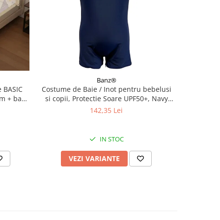
Banz®
 BASIC
Costume de Baie / Inot pentru bebelusi
Bluza Copi
cm + bara
si copii, Protectie Soare UPF50+, Navy
Protecti
Jungle, Marimea 6
142,35 Lei
IN STOC
VEZI VARIANTE
V