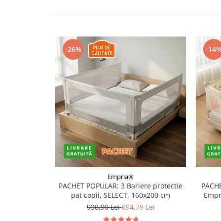
Somnul bebelusului
Carucioare si scaune auto
Tarcuri copii / bebelusi
-26%
-14
Scaune masa
Ingrijire bebe si mama
Igiena si ingrijire bebelusi
Accesorii bebelusi / nou-nascuti
Perne si saltele bebelusi
Diversificare bebelusi
Baia bebelusului
Maternitate
Empria®
Jucarii copii si jocuri educative
PACHET POPULAR: 3 Bariere protectie
PACHE
Jucarii dentitie
pat copii, SELECT, 160x200 cm
Empri
Jocuri educative
938,90 Lei
694,79 Lei
Jucarii bebelusi