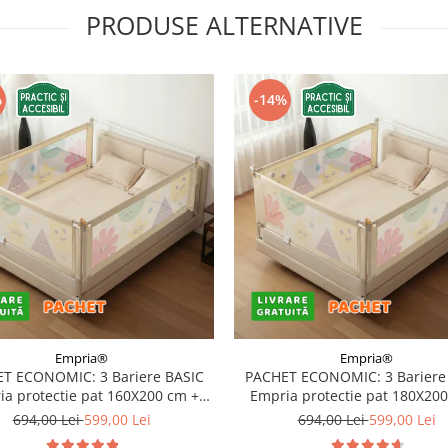
PRODUSE ALTERNATIVE
%
-14%
Empria®
Empria®
T ECONOMIC: 3 Bariere BASIC
PACHET ECONOMIC: 3 Bariere
a protectie pat 160X200 cm +
Empria protectie pat 180X20
bara stabilizatoare
bara stabilizatoare
694,00 Lei
599,00 Lei
694,00 Lei
599,00 Lei