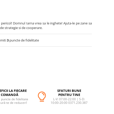
n pericol! Domnul Iarna vrea sa le inghete! Ajuta-le pe zane sa
 de strategie si de cooperare.
imiti
3
puncte de fidelitate
FICII LA FIECARE
SFATURI BUNE
COMANDĂ
PENTRU TINE
puncte de fidelitate
L-V: 07:00-22:00 | S-D:
cură-te de reduceri!
10:00-20:00 0371.230.387