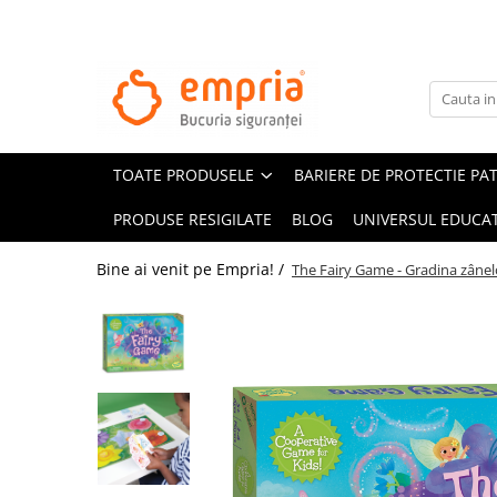
TOATE PRODUSELE
Protectii pat
Oferte Protectii Laterale Pat
TOATE PRODUSELE
BARIERE DE PROTECTIE PA
Bariere protectie pentru pat
Aparatori laterale patut bebe
PRODUSE RESIGILATE
BLOG
UNIVERSUL EDUCAT
Protectii mobilier
Bine ai venit pe Empria! /
The Fairy Game - Gradina zânel
Banda protectie mobila copii
Protectie colturi mobila copii
Sigurante pentru sertare si usi
Sigurante geamuri si usi glisante
Kituri de siguranta pentru copii si
bebelusi
Protectii casa