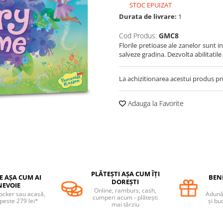
STOC EPUIZAT
Durata de livrare:
1
Cod Produs:
GMC8
Florile pretioase ale zanelor sunt i
salveze gradina. Dezvolta abilitatile
La achizitionarea acestui produs pr
Adauga la Favorite
PLĂTEȘTI AȘA CUM ÎȚI
E AȘA CUM AI
BENE
DOREȘTI
NEVOIE
Online, ramburs, cash,
locker sau acasă,
Adună 
cumperi acum - plătești
 peste 279 lei*
și bu
mai târziu