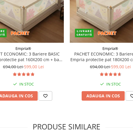
Empria®
Empria®
T ECONOMIC: 3 Bariere BASIC
PACHET ECONOMIC: 3 Bariere
protectie pat 160X200 cm + bara
Empria protectie pat 180X200 
stabilizatoare
stabilizatoare
694,00 Lei
599,00 Lei
694,00 Lei
599,00 Lei
IN STOC
IN STOC
ADAUGA IN COS
ADAUGA IN COS
PRODUSE SIMILARE