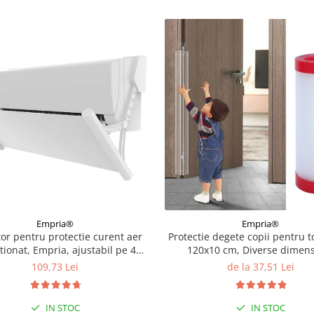
Empria®
Empria®
tor pentru protectie curent aer
Protectie degete copii pentru to
tionat, Empria, ajustabil pe 4
120x10 cm, Diverse dimens
niveluri, retractabil, Alb
109,73 Lei
de la 37,51 Lei
IN STOC
IN STOC