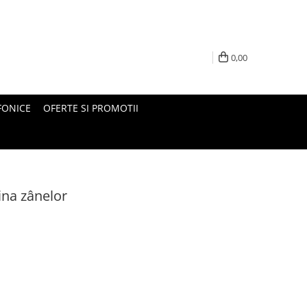
0,00
FONICE
OFERTE SI PROMOTII
ina zânelor