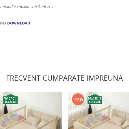
comandat copiilor sub 3 ani. A se
iunea
DOWNLOAD
.
FRECVENT CUMPARATE IMPREUNA
-14%