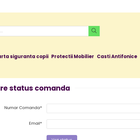
rta siguranta copii
Protectii Mobilier
Casti Antifonice
are status comanda
Numar Comanda*
Email*
Vezi status