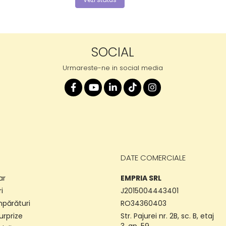
SOCIAL
Urmareste-ne in social media
DATE COMERCIALE
ar
EMPRIA SRL
i
J2015004443401
părături
RO34360403
surprize
Str. Pajurei nr. 2B, sc. B, etaj