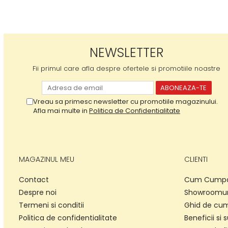
Protectii utile
Poarta siguranta copii
Deflectoare pentru aer
conditionat
NEWSLETTER
Protectii exterior
Fii primul care afla despre ofertele si promotiile noastre
Casti antifonice pentru copii si
bebelusi
Vreau sa primesc newsletter cu promotiile magazinului.
Echipament protectie bicicleta si
Afla mai multe in
Politica de Confidentialitate
ski
Accesorii auto copii
Haine & accesorii plaja
MAGAZINUL MEU
CLIENTI
Haine plaja / inot
Contact
Cum Cump
Ochelari de soare
Despre noi
Showroomur
Palarii protectie UV
Termeni si conditii
Ghid de cum
Accesorii plaja
Politica de confidentialitate
Beneficii si 