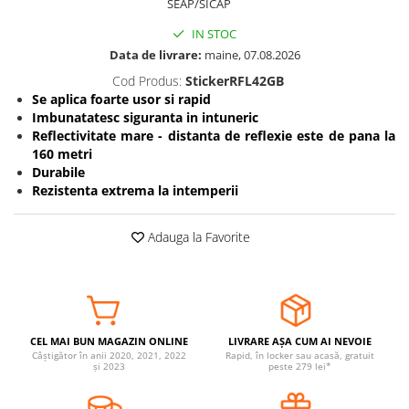
SEAP/SICAP
Somnul bebelusului
IN STOC
Carucioare si scaune auto
Data de livrare:
maine, 07.08.2026
Tarcuri copii / bebelusi
Cod Produs:
StickerRFL42GB
Scaune masa
Se aplica foarte usor si rapid
Imbunatatesc siguranta in intuneric
Reflectivitate mare - distanta de reflexie este de pana la
Ingrijire bebe si mama
160 metri
Igiena si ingrijire bebelusi
Durabile
Accesorii bebelusi / nou-nascuti
Rezistenta extrema la intemperii
Perne si saltele bebelusi
Diversificare bebelusi
Adauga la Favorite
Baia bebelusului
Maternitate
Jucarii copii si jocuri educative
CEL MAI BUN MAGAZIN ONLINE
LIVRARE AȘA CUM AI NEVOIE
Jucarii dentitie
Câștigător în anii 2020, 2021, 2022
Rapid, în locker sau acasă, gratuit
și 2023
peste 279 lei*
Jocuri educative
Jucarii bebelusi