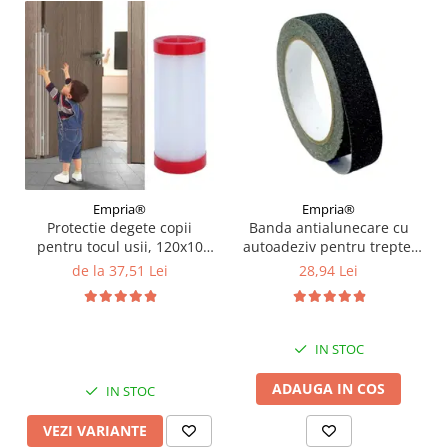
Empria®
Empria®
Protectie degete copii
Banda antialunecare cu
pentru tocul usii, 120x10
autoadeziv pentru trepte,
cm, Diverse dimensiuni
rezistenta la apa, PVC,
de la 37,51 Lei
28,94 Lei
Diverse dimensiuni
IN STOC
ADAUGA IN COS
IN STOC
VEZI VARIANTE