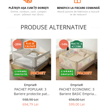
Covorase ortopedice senzoriale
PLĂTEȘTI AȘA CUM ÎȚI DOREȘTI
BENEFICII LA FIECARE COMANDĂ
Cuburi magnetice JollyHeap®
Online, ramburs, cash, cumperi
Adună puncte de fidelitate și bucură-
acum - plătești mai târziu
te de reduceri!
Rechizite scolare
LEGO
PRODUSE ALTERNATIVE
Stikere decorative si covoare
Stickere decorative
-26%
-14%
Covorase de joaca
Ingrijire adulti
Siguranta animale companie
Carduri Cadou
Propuneri Cadou
Empria®
Empria®
PACHET POPULAR: 3
PACHET ECONOMIC: 3
Bariere protectie pat
Bariere BASIC Empria
Produse Sub 50 Lei
copii, SELECT, 160x200
protectie pat 160X200 cm
pr
938,90 Lei
694,00 Lei
cm
+ bara stabilizatoare
694,79 Lei
599,00 Lei
Resigilate