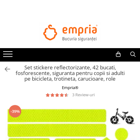
TOATE PRODUSELE
Protectii pat
Oferte Protectii Laterale Pat
Bariere protectie pentru pat
Aparatori laterale patut bebe
Set stickere reflectorizante, 42 bucati,
Protectii mobilier
fosforescente, siguranta pentru copii si adulti
pe bicicleta, trotineta, carucioare, role
Banda protectie mobila copii
Empria®
Protectie colturi mobila copii
3 Review-uri
Sigurante pentru sertare si usi
Sigurante geamuri si usi glisante
-39%
Kituri de siguranta pentru copii si
bebelusi
Protectii casa