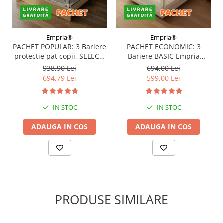
Empria®
Empria®
PACHET POPULAR: 3 Bariere
PACHET ECONOMIC: 3
protectie pat copii, SELECT,
Bariere BASIC Empria
160x200 cm
protectie pat 160X200 cm +
938,90 Lei
694,00 Lei
bara stabilizatoare
694,79 Lei
599,00 Lei
IN STOC
IN STOC
ADAUGA IN COS
ADAUGA IN COS
PRODUSE SIMILARE