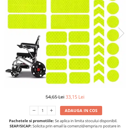
Protectii utile
Poarta siguranta copii
Deflectoare pentru aer conditionat
Protectii exterior
Casti antifonice pentru copii si
bebelusi
Echipament protectie bicicleta si
ski
Accesorii auto copii
Haine & accesorii plaja
Haine plaja / inot
54,65 Lei
33,15 Lei
Ochelari de soare
Palarii protectie UV
ADAUGA IN COS
Accesorii plaja
Pachetele si promotiile:
Se aplica in limita stocului disponibil.
SEAP/SICAP:
Solicita prin email la comenzi@empria.ro postare in
Puericultura mare