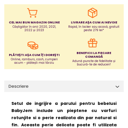
Jucarii bebelusi
Covorase ortopedice senzoriale
Cuburi magnetice JollyHeap®
CEL MAI BUN MAGAZIN ONLINE
LIVRARE AȘA CUM AI NEVOIE
Rechizite scolare
Câștigător în anii 2020, 2021,
Rapid, în locker sau acasă, gratuit
2022 și 2023
peste 279 lei*
LEGO
Stikere decorative si covoare
Stickere decorative
BENEFICII LA FIECARE
PLĂTEȘTI AȘA CUM ÎȚI DOREȘTI
COMANDĂ
Online, ramburs, cash, cumperi
Covorase de joaca
Adună puncte de fidelitate și
acum - plătești mai târziu
bucură-te de reduceri!
Ingrijire adulti
Siguranta animale companie
Descriere
Carduri Cadou
Setul de ingrijire a parului pentru bebelusi
Propuneri Cadou
BabyJem include un pieptene cu varfuri
rotunjite si o perie realizata din par natural si
Produse Sub 50 Lei
fin. Aceasta perie delicata poate fi utilizata