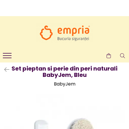
TOATE PRODUSELE
Protectii pat
Oferte Protectii Laterale Pat
Bariere protectie pentru pat
Aparatori laterale patut bebe
Protectii mobilier
Set pieptan si perie din peri naturali
BabyJem, Bleu
Banda protectie mobila copii
Protectie colturi mobila copii
BabyJem
Sigurante pentru sertare si usi
Sigurante geamuri si usi glisante
Kituri de siguranta pentru copii si
bebelusi
Protectii casa