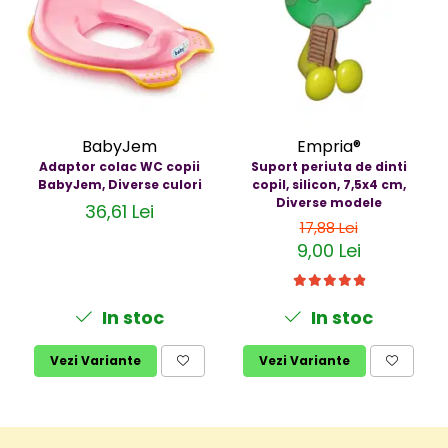
BabyJem
Empria®
Adaptor colac WC copii
Suport periuta de dinti
BabyJem, Diverse culori
copil, silicon, 7,5x4 cm,
Diverse modele
36,61 Lei
17,88 Lei
9,00 Lei
In stoc
In stoc
Vezi Variante
Vezi Variante