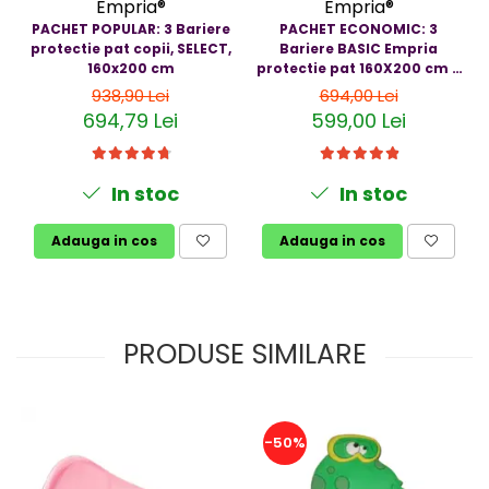
Empria®
Empria®
PACHET POPULAR: 3 Bariere
PACHET ECONOMIC: 3
protectie pat copii, SELECT,
Bariere BASIC Empria
160x200 cm
protectie pat 160X200 cm +
bara stabilizatoare
938,90 Lei
694,00 Lei
694,79 Lei
599,00 Lei
In stoc
In stoc
Adauga in cos
Adauga in cos
PRODUSE SIMILARE
-50%