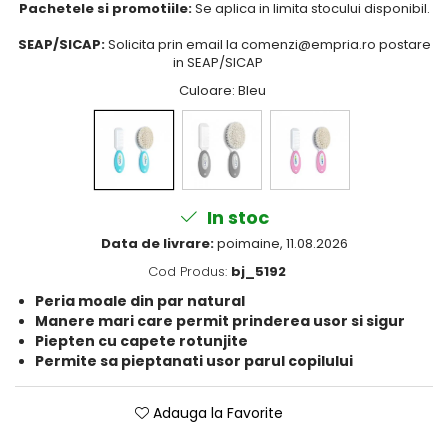
Pachetele si promotiile:
Se aplica in limita stocului disponibil.
Puericultura mare
Somnul bebelusului
SEAP/SICAP:
Solicita prin email la comenzi@empria.ro postare
in SEAP/SICAP
Carucioare si scaune auto
Culoare
: Bleu
Tarcuri copii / bebelusi
Scaune masa
Ingrijire bebe si mama
Igiena si ingrijire bebelusi
In stoc
Accesorii bebelusi / nou-nascuti
Data de livrare:
poimaine, 11.08.2026
Perne si saltele bebelusi
Cod Produs:
bj_5192
Diversificare bebelusi
Peria moale din par natural
Baia bebelusului
Manere mari care permit prinderea usor si sigur
Maternitate
Piepten cu capete rotunjite
Permite sa pieptanati usor parul copilului
Jucarii copii si jocuri educative
Jucarii dentitie
Adauga la Favorite
Jocuri educative