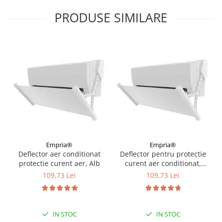
PRODUSE SIMILARE
Empria®
Empria®
Deflector aer conditionat
Deflector pentru protectie
protectie curent aer, Alb
curent aer conditionat,
Empria, ajustabil pe 4
109,73 Lei
109,73 Lei
niveluri, retractabil, Alb
IN STOC
IN STOC