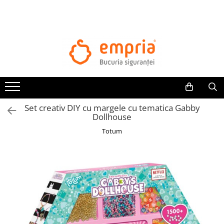
TOATE PRODUSELE
Protectii pat
Oferte Protectii Laterale Pat
Bariere protectie pentru pat
Aparatori laterale patut bebe
Set creativ DIY cu margele cu tematica Gabby
Protectii mobilier
Dollhouse
Banda protectie mobila copii
Totum
Protectie colturi mobila copii
Sigurante pentru sertare si usi
Sigurante geamuri si usi glisante
Kituri de siguranta pentru copii si
bebelusi
Protectii casa