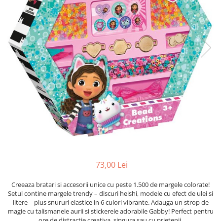
Protectii utile
Poarta siguranta copii
Deflectoare pentru aer conditionat
Protectii exterior
Casti antifonice pentru copii si
bebelusi
Echipament protectie bicicleta si
ski
Accesorii auto copii
Haine & accesorii plaja
Haine plaja / inot
73,00 Lei
Ochelari de soare
Palarii protectie UV
Creeaza bratari si accesorii unice cu peste 1.500 de margele colorate!
Setul contine margele trendy – discuri heishi, modele cu efect de ulei si
Accesorii plaja
litere – plus snururi elastice in 6 culori vibrante. Adauga un strop de
magie cu talismanele aurii si stickerele adorabile Gabby! Perfect pentru
Puericultura mare
ore de distractie creativa, singura sau cu prietenii.