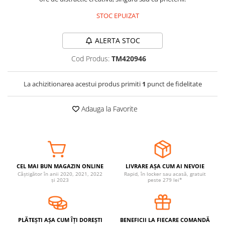
Somnul bebelusului
STOC EPUIZAT
Carucioare si scaune auto
Tarcuri copii / bebelusi
ALERTA STOC
Scaune masa
Cod Produs:
TM420946
Ingrijire bebe si mama
La achizitionarea acestui produs primiti
1
punct de fidelitate
Igiena si ingrijire bebelusi
Accesorii bebelusi / nou-nascuti
Adauga la Favorite
Perne si saltele bebelusi
Diversificare bebelusi
Baia bebelusului
Maternitate
CEL MAI BUN MAGAZIN ONLINE
LIVRARE AȘA CUM AI NEVOIE
Câștigător în anii 2020, 2021, 2022
Rapid, în locker sau acasă, gratuit
Jucarii copii si jocuri educative
și 2023
peste 279 lei*
Jucarii dentitie
Jocuri educative
PLĂTEȘTI AȘA CUM ÎȚI DOREȘTI
BENEFICII LA FIECARE COMANDĂ
Jucarii bebelusi