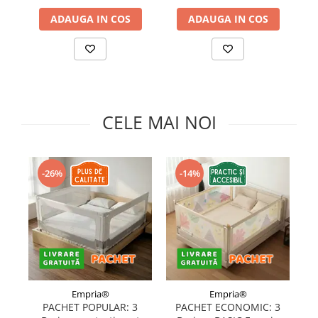
Somnul bebelusului
ADAUGA IN COS
ADAUGA IN COS
Carucioare si scaune auto
Tarcuri copii / bebelusi
Scaune masa
Ingrijire bebe si mama
CELE MAI NOI
Igiena si ingrijire bebelusi
Accesorii bebelusi / nou-nascuti
Perne si saltele bebelusi
-26%
-14%
Diversificare bebelusi
Baia bebelusului
Maternitate
Jucarii copii si jocuri educative
Jucarii dentitie
Empria®
Empria®
Jocuri educative
PACHET POPULAR: 3
PACHET ECONOMIC: 3
Jucarii bebelusi