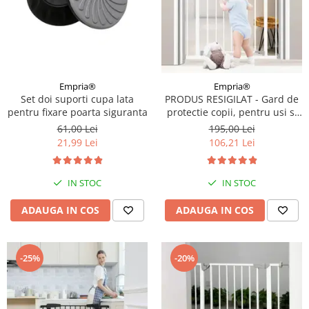
Empria®
Empria®
Set doi suporti cupa lata
PRODUS RESIGILAT - Gard de
pentru fixare poarta siguranta
protectie copii, pentru usi si
scari, montaj prin presiune,
61,00 Lei
195,00 Lei
dimensiune reglabila 71-77
21,99 Lei
106,21 Lei
cm, Empria, Alb
IN STOC
IN STOC
ADAUGA IN COS
ADAUGA IN COS
-25%
-20%