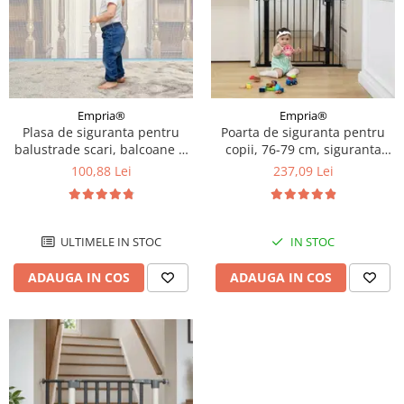
Empria®
Empria®
Plasa de siguranta pentru
Poarta de siguranta pentru
balustrade scari, balcoane si
copii, 76-79 cm, siguranta
terase, 300 x 78 cm, alb
tripla M1
100,88 Lei
237,09 Lei
ULTIMELE IN STOC
IN STOC
ADAUGA IN COS
ADAUGA IN COS