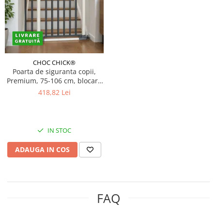
CHOC CHICK®
Poarta de siguranta copii,
Premium, 75-106 cm, blocare
acces camera si scari, cu 2
418,82 Lei
extensii, neagră
IN STOC
ADAUGA IN COS
FAQ