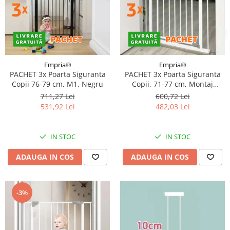
Empria®
Empria®
PACHET 3x Poarta Siguranta
PACHET 3x Poarta Siguranta
Copii 76-79 cm, M1, Negru
Copii, 71-77 cm, Montaj
Presiune, Alb
711,27 Lei
600,72 Lei
531,92 Lei
482,03 Lei
IN STOC
IN STOC
ADAUGA IN COS
ADAUGA IN COS
-3%