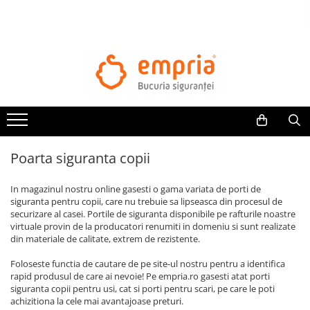
TOATE PRODUSELE
Protectii pat
Oferte Protectii Laterale Pat
Bariere protectie pentru pat
Aparatori laterale patut bebe
Poarta siguranta copii
Protectii mobilier
Banda protectie mobila copii
In magazinul nostru online gasesti o gama variata de porti de
Protectie colturi mobila copii
siguranta pentru copii, care nu trebuie sa lipseasca din procesul de
securizare al casei. Portile de siguranta disponibile pe rafturile noastre
Sigurante pentru sertare si usi
virtuale provin de la producatori renumiti in domeniu si sunt realizate
Sigurante geamuri si usi glisante
din materiale de calitate, extrem de rezistente.
Kituri de siguranta pentru copii si
Foloseste functia de cautare de pe site-ul nostru pentru a identifica
bebelusi
rapid produsul de care ai nevoie! Pe empria.ro gasesti atat porti
siguranta copii pentru usi, cat si porti pentru scari, pe care le poti
Protectii casa
achizitiona la cele mai avantajoase preturi.