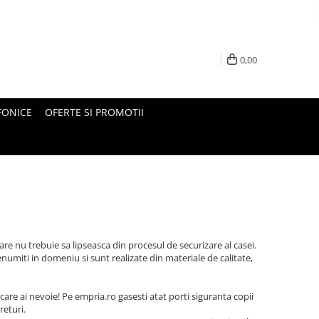
0,00
FONICE
OFERTE SI PROMOTII
re nu trebuie sa lipseasca din procesul de securizare al casei.
enumiti in domeniu si sunt realizate din materiale de calitate,
care ai nevoie! Pe empria.ro gasesti atat porti siguranta copii
returi.