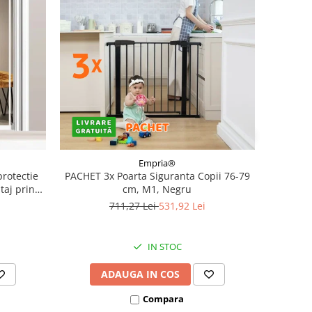
Empria®
rotectie
PACHET 3x Poarta Siguranta Copii 76-79
taj prin
cm, M1, Negru
 71-77 cm,
711,27 Lei
531,92 Lei
IN STOC
ADAUGA IN COS
Compara