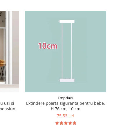
Empria®
u usi si
Extindere poarta siguranta pentru bebe,
imensiune
H 76 cm, 10 cm
, Alb
75,53 Lei