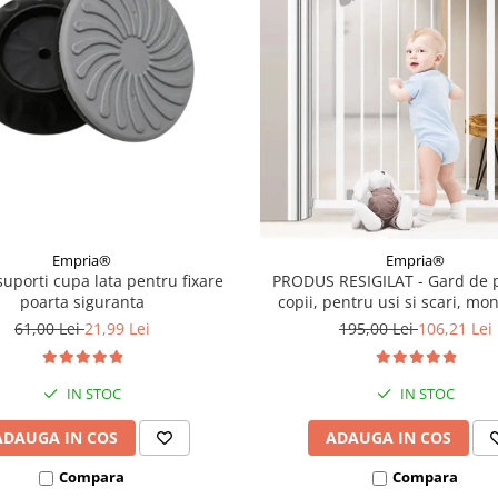
Empria®
Empria®
suporti cupa lata pentru fixare
PRODUS RESIGILAT - Gard de p
poarta siguranta
copii, pentru usi si scari, mon
presiune, dimensiune reglabila
61,00 Lei
21,99 Lei
195,00 Lei
106,21 Lei
Empria, Alb
IN STOC
IN STOC
ADAUGA IN COS
ADAUGA IN COS
Compara
Compara