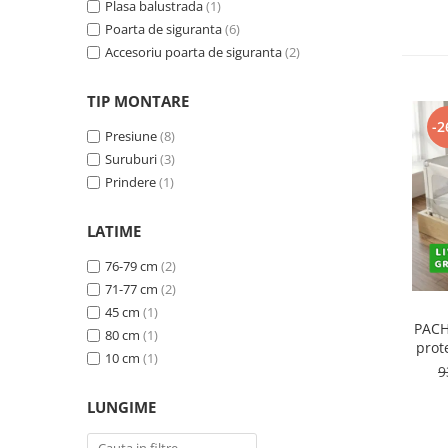
Plasa balustrada
(1)
Protectii utile
Poarta de siguranta
(6)
Poarta siguranta copii
Accesoriu poarta de siguranta
(2)
Deflectoare pentru aer conditionat
TIP MONTARE
Protectii exterior
-2
Presiune
(8)
Casti antifonice pentru copii si
Suruburi
(3)
bebelusi
Prindere
(1)
Echipament protectie bicicleta si
ski
LATIME
Accesorii auto copii
76-79 cm
(2)
Haine & accesorii plaja
71-77 cm
(2)
45 cm
(1)
Haine plaja / inot
PACH
80 cm
(1)
Ochelari de soare
prot
10 cm
(1)
Palarii protectie UV
9
Accesorii plaja
LUNGIME
Puericultura mare