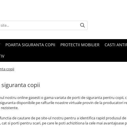
T
POARTA SIGURANTA COPII
PROTECTII MOBILIER
CASTI ANTI
IV
nta copii
 siguranta copii
ul nostru online gasesti o gama variata de porti de siguranta pentru copii, ca
 siguranta disponibile pe rafturile noastre virtuale provin de la producatori r
rezistente.
functia de cautare de pe site-ul nostru pentru a identifica rapid produsul de 
 cat si porti pentru scari, pe care le poti achizitiona la cele mai avantajoase p