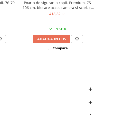
ii, 76-79
Poarta de siguranta copii, Premium, 75-
1
106 cm, blocare acces camera si scari, cu
2 extensii, neagră
418,82 Lei
IN STOC
ADAUGA IN COS
Compara