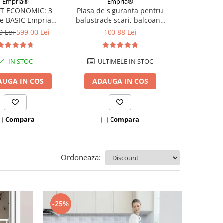
Empria®
Empria®
Emp
T ECONOMIC: 3
Plasa de siguranta pentru
PACHET 3x Po
re BASIC Empria
balustrade scari, balcoane
Copii 76-79 
e pat 180X200 cm +
si terase, 300 x 78 cm, alb
0 Lei
599,00 Lei
100,88 Lei
711,27 Le
 stabilizatoare
IN STOC
ULTIMELE IN STOC
I
AUGA IN COS
ADAUGA IN COS
ADAUGA
Compara
Compara
Co
Ordoneaza:
-25%