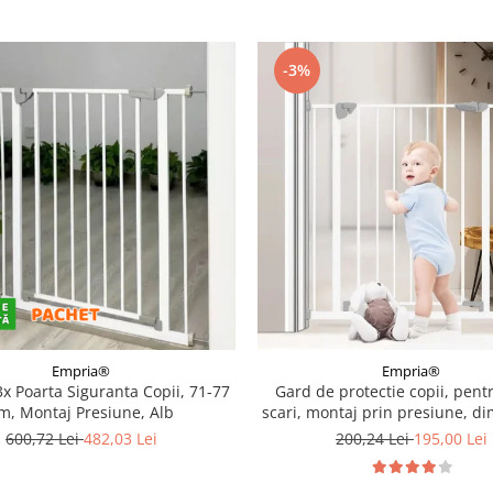
-3%
Empria®
Empria®
x Poarta Siguranta Copii, 71-77
Gard de protectie copii, pentr
m, Montaj Presiune, Alb
scari, montaj prin presiune, d
reglabila 71-77 cm, Empria
600,72 Lei
482,03 Lei
200,24 Lei
195,00 Lei