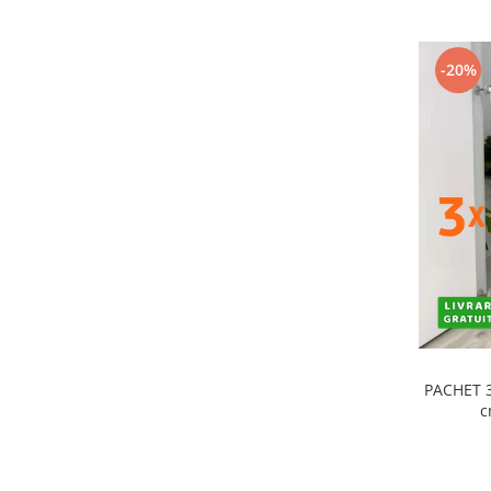
-20%
PACHET 3
c