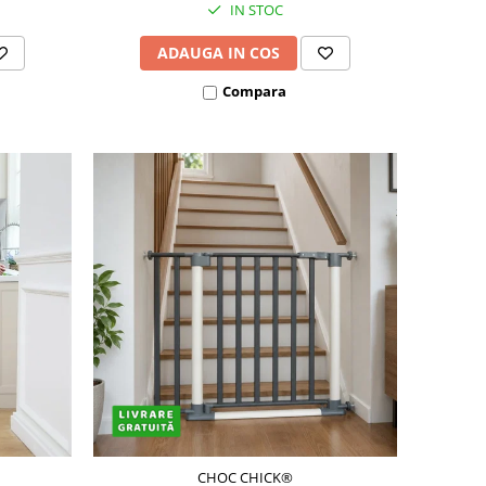
IN STOC
ADAUGA IN COS
Compara
CHOC CHICK®