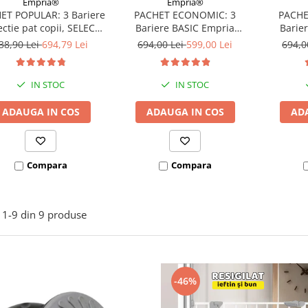
Empria®
Empria®
ET POPULAR: 3 Bariere
PACHET ECONOMIC: 3
PACHE
ectie pat copii, SELECT,
Bariere BASIC Empria
Barie
160x200 cm
protectie pat 160X200 cm +
protecti
38,90 Lei
694,79 Lei
694,00 Lei
599,00 Lei
694,0
bara stabilizatoare
bara
IN STOC
IN STOC
ADAUGA IN COS
ADAUGA IN COS
AD
Compara
Compara
1-
9
din
9
produse
-46%