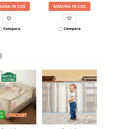
AUGA IN COS
ADAUGA IN COS
ADAUGA
Compara
Compara
Co
I
-25%