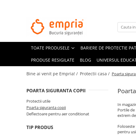
TOATE PRODUSELE
Protectii pat
Oferte Protectii Laterale Pat
TOATE PRODUSELE
BARIERE DE PROTECTIE PA
Bariere protectie pentru pat
Aparatori laterale patut bebe
PRODUSE RESIGILATE
BLOG
UNIVERSUL EDUCAT
Protectii mobilier
Bine ai venit pe Empria! /
Protectii casa /
Poarta sigura
Banda protectie mobila copii
Protectie colturi mobila copii
Poarta
POARTA SIGURANTA COPII
Sigurante pentru sertare si usi
Protectii utile
Sigurante geamuri si usi glisante
In magazin
Poarta siguranta copii
Kituri de siguranta pentru copii si
Portile de
Deflectoare pentru aer conditionat
extrem de 
bebelusi
Foloseste 
TIP PRODUS
Protectii casa
pentru usi,