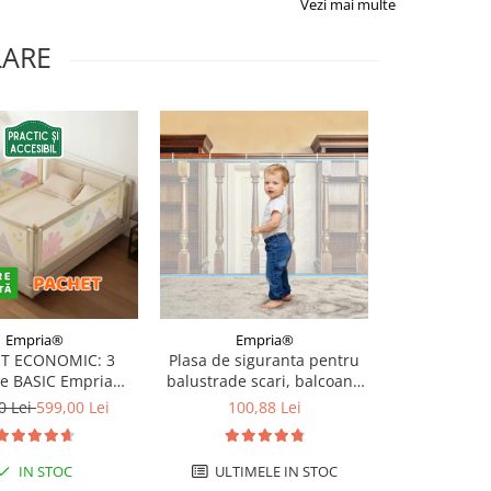
Vezi mai multe
LARE
-3%
Empria®
Empria®
Emp
T ECONOMIC: 3
Plasa de siguranta pentru
Gard de pro
re BASIC Empria
balustrade scari, balcoane
pentru usi si
e pat 180X200 cm +
si terase, 300 x 78 cm, alb
prin presiun
0 Lei
599,00 Lei
100,88 Lei
200,24 Le
 stabilizatoare
reglabila 71-
A
IN STOC
ULTIMELE IN STOC
I