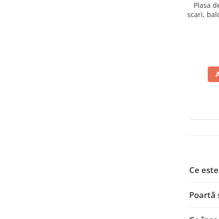
Plasa d
scari, bal
Ce este
Poartă 